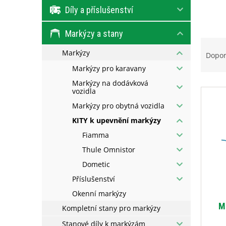
e
Díly a příslušenství
l
Markýzy a stany
Ř
Markýzy
a
Dopo
z
Markýzy pro karavany
e
Markýzy na dodávková
V
n
vozidla
ý
í
Markýzy pro obytná vozidla
p
p
i
r
KITY k upevnění markýzy
s
o
Fiamma
p
d
Thule Omnistor
r
u
o
k
Dometic
d
t
Příslušenství
u
ů
Okenní markýzy
k
M
t
Kompletní stany pro markýzy
ů
Stanové díly k markýzám