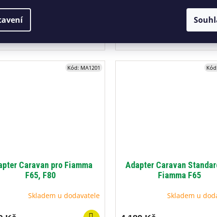
9 Kč
5 309 Kč
od
tavení
Souhl
ér Bürstner, Set, Thule
Adaptér Bürstner, Thule
Kód:
MA1201
Kód
apter Caravan pro Fiamma
Adapter Caravan Standar
F65, F80
Fiamma F65
Skladem u dodavatele
Skladem u dod