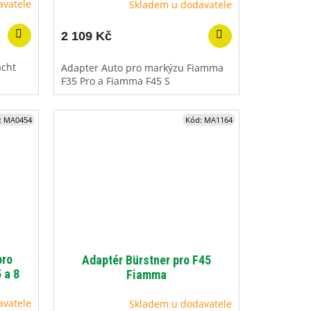
avatele
Skladem u dodavatele
2 109 Kč
acht
Adapter Auto pro markýzu Fiamma
F35 Pro a Fiamma F45 S
:
MA0454
Kód:
MA1164
pro
Adaptér Bürstner pro F45
 a 8
Fiamma
avatele
Skladem u dodavatele