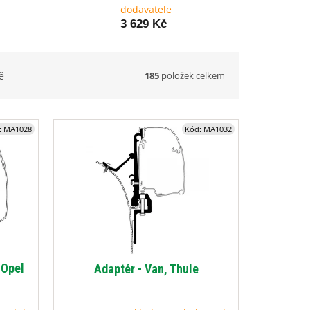
dodavatele
3 629 Kč
185
položek celkem
ě
:
MA1028
Kód:
MA1032
 Opel
Adaptér - Van, Thule