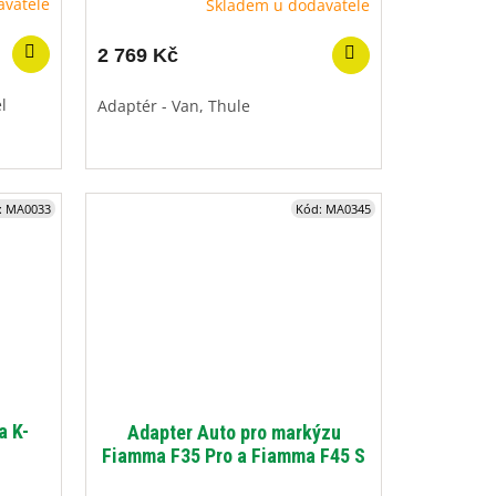
avatele
Skladem u dodavatele
2 769 Kč
l
Adaptér - Van, Thule
:
MA0033
Kód:
MA0345
a K-
Adapter Auto pro markýzu
Fiamma F35 Pro a Fiamma F45 S