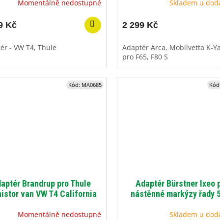
Momentálně nedostupné
Skladem u dod
9 Kč
2 299 Kč
ér - VW T4, Thule
Adaptér Arca, Mobilvetta K-Y
pro F65, F80 S
Kód:
MA0685
Kód
aptér Brandrup pro Thule
Adaptér Bürstner Ixeo 
istor van VW T4 California
nástěnné markýzy řady 5
Momentálně nedostupné
Skladem u dod