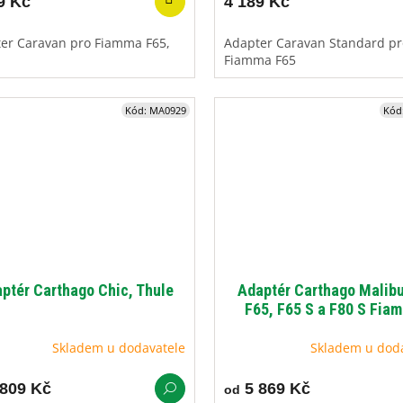
9 Kč
4 189 Kč
er Caravan pro Fiamma F65,
Adapter Caravan Standard pr
Fiamma F65
Kód:
MA0929
Kód
ptér Carthago Chic, Thule
Adaptér Carthago Malibu
F65, F65 S a F80 S Fia
Skladem u dodavatele
Skladem u dod
809 Kč
5 869 Kč
od