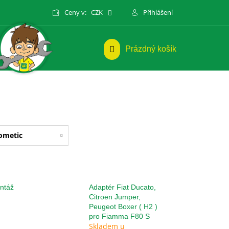
Ceny v:
CZK
Přihlášení
NÁKUPNÍ
Prázdný košík
KOŠÍK
ometic
ontáž
Adaptér Fiat Ducato,
Citroen Jumper,
Peugeot Boxer ( H2 )
pro Fiamma F80 S
Skladem u