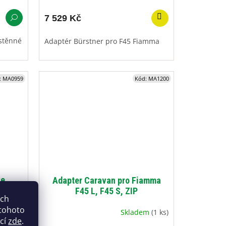
7 529 Kč
stěnné
Adaptér Bürstner pro F45 Fiamma
:
MA0959
Kód:
MA1200
le
Adapter Caravan pro Fiamma
F45 L, F45 S, ZIP
ich
 tohoto
avatele
Skladem
(1 ks)
ací
zde
.