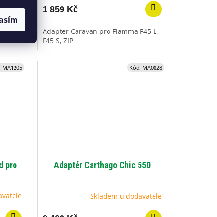
1 859 Kč
asím
Adapter Caravan pro Fiamma F45 L,
F45 S, ZIP
:
MA1205
Kód:
MA0828
d pro
Adaptér Carthago Chic 550
avatele
Skladem u dodavatele