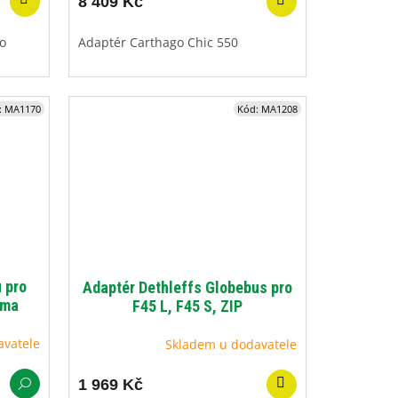
8 409 Kč
o
Adaptér Carthago Chic 550
:
MA1170
Kód:
MA1208
 pro
Adaptér Dethleffs Globebus pro
mma
F45 L, F45 S, ZIP
avatele
Skladem u dodavatele
1 969 Kč