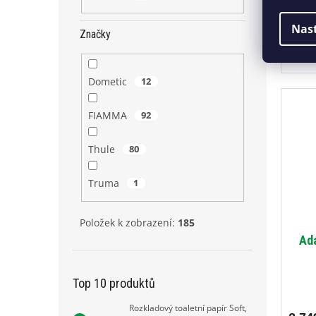
3 24
Nas
Značky
Adapt
Dometic
12
FIAMMA
92
Thule
80
Truma
1
Položek k zobrazení:
185
Ad
Top 10 produktů
Rozkladový toaletní papír Soft,