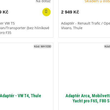
Na dotaz
Skladem u dod
9 Kč
2 949 Kč
er VW T5
Adaptér - Renault Trafic / Ope
van/Transporter (bez hliníkové
Vivaro, Thule
 pro F35
Kód:
MA1030
Kód
Adaptér - VW T4, Thule
Adaptér Arca, Mobilvett
Yacht pro F65, F80 S