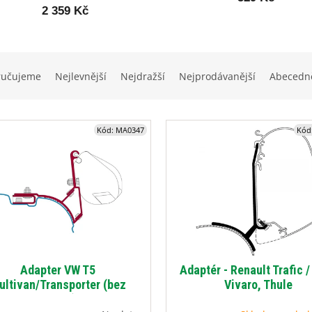
2 359 Kč
ručujeme
Nejlevnější
Nejdražší
Nejprodávanější
Abecedn
Kód:
MA0347
Kód
Adapter VW T5
Adaptér - Renault Trafic /
ultivan/Transporter (bez
Vivaro, Thule
hliníkové lišty) pro F35