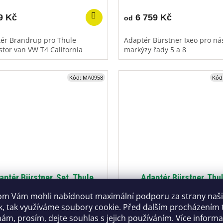
9 Kč
6 759 Kč
od
ér Brandrup pro Thule
Adaptér Bürstner Ixeo pro ná
tor van VW T4 California
markýzy řady 5 a 8
Kód:
MA0958
Kód
aptér Bürstner, Set, Thule
Adaptér Bürstner, Thu
m Vám mohli nabídnout maximální podporu za strany naš
k, tak využíváme soubory cookie. Před dalším procházením
Skladem u dodavatele
Skladem u dod
ám, prosím, dejte souhlas s jejich používáním. Více inform