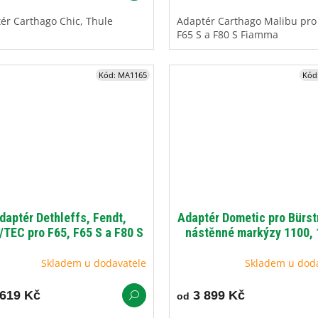
ér Carthago Chic, Thule
Adaptér Carthago Malibu pro
F65 S a F80 S Fiamma
Kód:
MA1165
Kód
daptér Dethleffs, Fendt,
Adaptér Dometic pro Bürst
TEC pro F65, F65 S a F80 S
nástěnné markýzy 1100,
Fiamma
Skladem u dodavatele
Skladem u dod
619 Kč
3 899 Kč
od