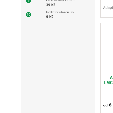
kedrové lišty 12 mm
39 Kč
Adapt
Indikátor utažení kol
9 Kč
A
LMC/
6 
od