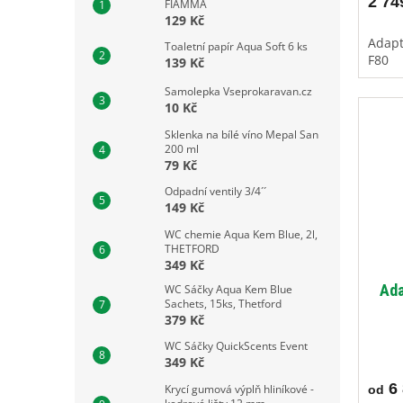
2 74
FIAMMA
129 Kč
Adapt
Toaletní papír Aqua Soft 6 ks
F80
139 Kč
Samolepka Vseprokaravan.cz
10 Kč
Sklenka na bílé víno Mepal San
200 ml
79 Kč
Odpadní ventily 3/4´´
149 Kč
WC chemie Aqua Kem Blue, 2l,
THETFORD
349 Kč
Ada
WC Sáčky Aqua Kem Blue
Sachets, 15ks, Thetford
379 Kč
WC Sáčky QuickScents Event
349 Kč
6 
Krycí gumová výplň hliníkové -
od