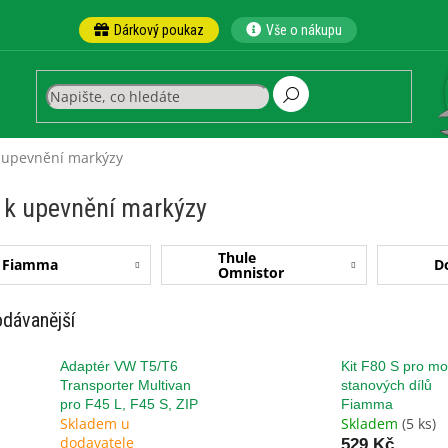
Dárkový poukaz
Vše o nákupu
k upevnění markýzy
 k upevnění markýzy
Thule
Fiamma
D
Omnistor
dávanější
Adaptér VW T5/T6
Kit F80 S pro m
Transporter Multivan
stanových dílů
pro F45 L, F45 S, ZIP
Fiamma
Skladem u
Skladem
(5 ks)
dodavatele
529 Kč