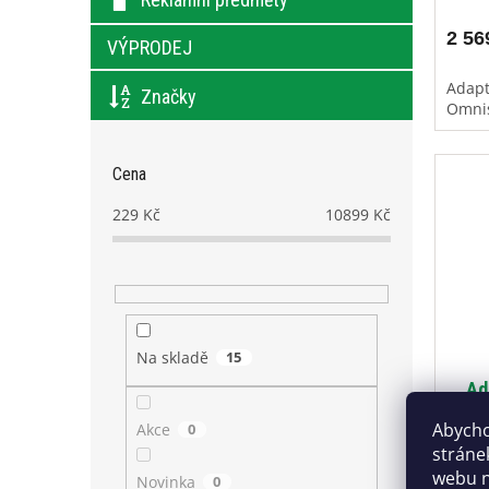
2 56
VÝPRODEJ
Adapt
Značky
Omnis
Cena
229
Kč
10899
Kč
Na skladě
15
Ad
Abycho
Akce
0
stráne
webu n
Novinka
0