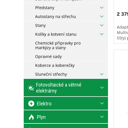
Předstany
2 37
Autostany na střechu
Stany
Adapt
Multi
Kolíky a kotvení stanu
lišty)
Chemické přípravky pro
markýzy a stany
Opravné sady
Koberce a koberečky
Sluneční střechy
Fotovoltaické a větrné
elektrárny
Elektro
Plyn