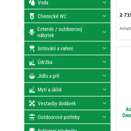
Voda
2 71
Chemické WC
Adapt
Exteriér / outdoorový
nábytek
Grilování a vaření
Údržba
Jídlo a pití
Mytí a úklid
Vestavby dodávek
Ad
Omn
Outdoorové potřeby
Reklamní předměty