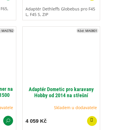
 F65,
Adaptér Dethleffs Globebus pro F45
L, F45 S, ZIP
:
MA0782
Kód:
MA0801
ner na
Adaptér Dometic pro karavany
 1500
Hobby od 2014 na střešní
markýzy PR 2000, 2500
avatele
Skladem u dodavatele
4 059 Kč