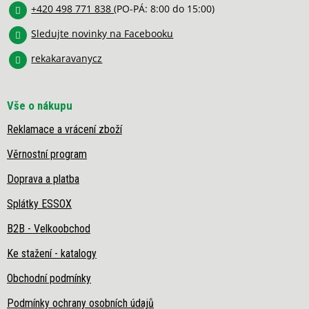
í
+420 498 771 838
(PO-PÁ: 8:00 do 15:00)
Sledujte novinky na Facebooku
rekakaravanycz
Vše o nákupu
Reklamace a vrácení zboží
Věrnostní program
Doprava a platba
Splátky ESSOX
B2B - Velkoobchod
Ke stažení - katalogy
Obchodní podmínky
Podmínky ochrany osobních údajů