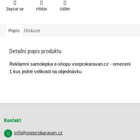
Zeptat se
Hlídat
Sdílet
Popis
Diskuze
Detailní popis produktu
Reklamní samolepka e-shopu vseprokaravan.cz - omezení
1 kus jedné velikosti na objednávku
Z
á
p
Kontakt
a
info
@
vseprokaravan.cz
t