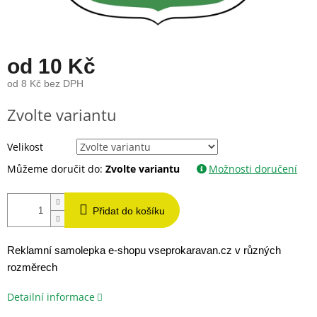
od
10 Kč
od
8 Kč
bez DPH
Měrná
Zvolte variantu
cena:
Velikost
Můžeme doručit do:
Zvolte variantu
Možnosti doručení
Přidat do košíku
Reklamní samolepka e-shopu vseprokaravan.cz v různých
rozměrech
Detailní informace