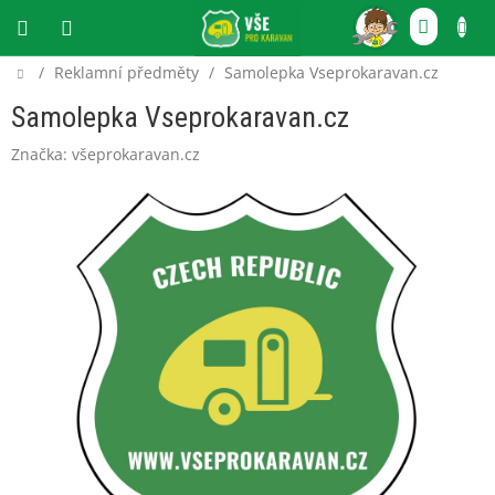
Přejít
NÁKU
na
obsah
KOŠÍ
Domů
/
Reklamní předměty
/
Samolepka Vseprokaravan.cz
CZK
Samolepka Vseprokaravan.cz
Značka:
všeprokaravan.cz