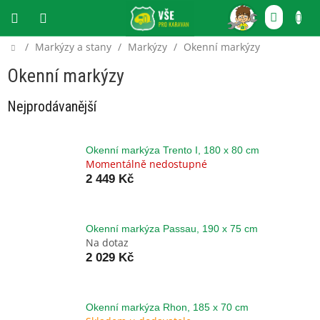
Přejít
NÁKU
na
obsah
KOŠÍ
Domů
/
Markýzy a stany
/
Markýzy
/
Okenní markýzy
CZK
Okenní markýzy
Nejprodávanější
Okenní markýza Trento I, 180 x 80 cm
Momentálně nedostupné
2 449 Kč
Okenní markýza Passau, 190 x 75 cm
Na dotaz
2 029 Kč
Okenní markýza Rhon, 185 x 70 cm