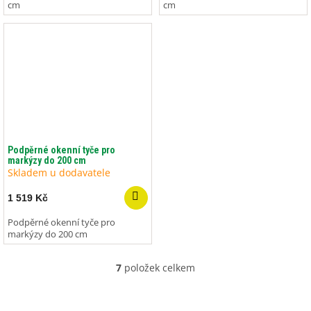
cm
cm
Podpěrné okenní tyče pro
markýzy do 200 cm
Skladem u dodavatele
1 519 Kč
Podpěrné okenní tyče pro
markýzy do 200 cm
7
položek celkem
O
v
l