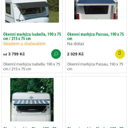
i
s
p
r
o
d
Okenní markýza Isabella, 190 x 75
Okenní markýza Passau, 190 x 75
cm / 215 x 75 cm
cm
u
Skladem u dodavatele
Na dotaz
k
t
3 799 Kč
2 029 Kč
od
ů
Okenní markýza Isabella, 190 x 75
Okenní markýza Passau, 190 x 75
cm / 215 x 75 cm
cm