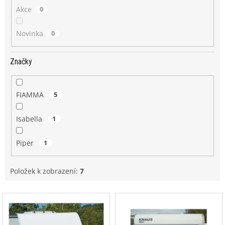
Akce
0
Novinka
0
Značky
FIAMMA
5
Isabella
1
Piper
1
Položek k zobrazení:
7
V
ý
p