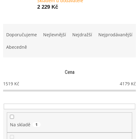
Skladem u dodavatele
2 229 Kč
Ř
a
Doporučujeme
Nejlevnější
Nejdražší
Nejprodávanější
z
e
Abecedně
n
í
p
Cena
r
o
1519
Kč
4179
Kč
d
u
k
t
ů
Na skladě
1