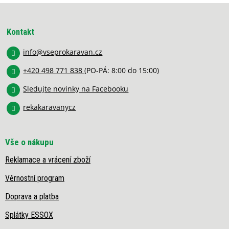
á
Z
d
á
a
p
c
Kontakt
í
a
p
info
@
vseprokaravan.cz
t
r
í
v
+420 498 771 838
(PO-PÁ: 8:00 do 15:00)
k
y
Sledujte novinky na Facebooku
v
rekakaravanycz
ý
p
i
s
Vše o nákupu
u
Reklamace a vrácení zboží
Věrnostní program
Doprava a platba
Splátky ESSOX