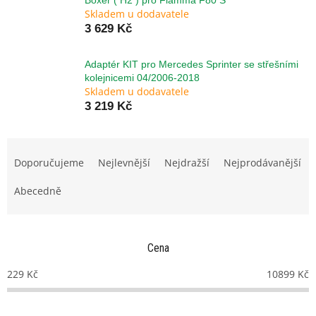
Boxer ( H2 ) pro Fiamma F80 S
Skladem u dodavatele
3 629 Kč
Adaptér KIT pro Mercedes Sprinter se střešními
kolejnicemi 04/2006-2018
Skladem u dodavatele
3 219 Kč
Ř
a
Doporučujeme
Nejlevnější
Nejdražší
Nejprodávanější
z
e
Abecedně
n
í
p
Cena
r
o
229
Kč
10899
Kč
d
u