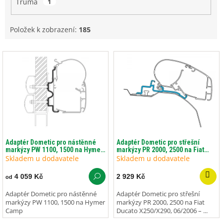
Truma
1
Položek k zobrazení:
185
V
ý
p
i
s
p
r
o
d
Adaptér Dometic pro nástěnné
Adaptér Dometic pro střešní
markýzy PW 1100, 1500 na Hymer
markýzy PR 2000, 2500 na Fiat
u
Camp
Ducato H2, X250/X290, 06/2006 –
Skladem u dodavatele
Skladem u dodavatele
k
...
t
4 059 Kč
2 929 Kč
od
ů
Adaptér Dometic pro nástěnné
Adaptér Dometic pro střešní
markýzy PW 1100, 1500 na Hymer
markýzy PR 2000, 2500 na Fiat
Camp
Ducato X250/X290, 06/2006 – ...