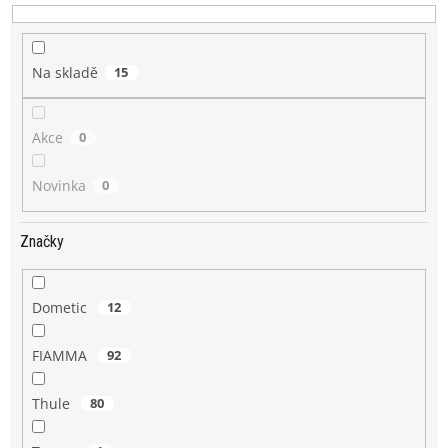
k
t
ů
Na skladě
15
Akce
0
Novinka
0
Značky
Dometic
12
FIAMMA
92
Thule
80