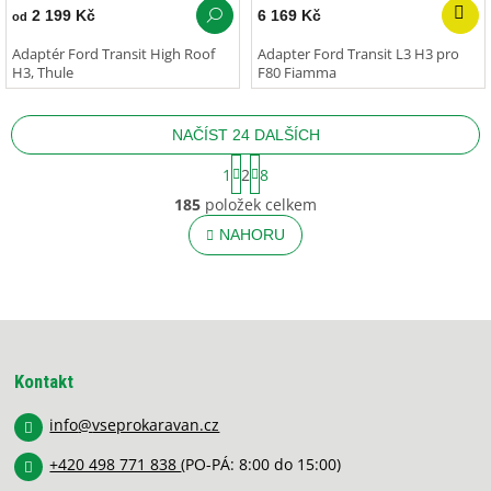
2 199 Kč
6 169 Kč
od
Adaptér Ford Transit High Roof
Adapter Ford Transit L3 H3 pro
H3, Thule
F80 Fiamma
NAČÍST 24 DALŠÍCH
S
1
2
8
t
O
r
185
položek celkem
v
á
l
NAHORU
n
á
k
o
d
v
a
á
c
Z
n
í
í
á
p
p
r
Kontakt
a
v
k
info
@
vseprokaravan.cz
t
y
í
v
+420 498 771 838
(PO-PÁ: 8:00 do 15:00)
ý