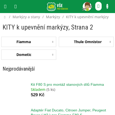
Přejít
NÁKU
na
obsah
KOŠÍ
Domů
/
Markýzy a stany
/
Markýzy
/
KITY k upevnění markýzy
CZK
KITY k upevnění markýzy
, Strana 2
Fiamma
Thule Omnistor
Dometic
Nejprodávanější
Kit F80 S pro montáž stanových dílů Fiamma
Skladem
(5 ks)
529 Kč
Adaptér Fiat Ducato, Citroen Jumper, Peugeot