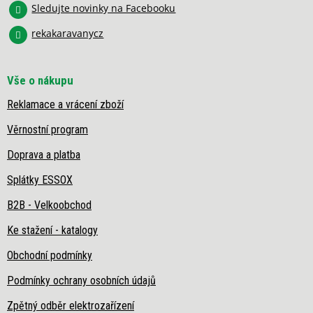
Sledujte novinky na Facebooku
p
i
rekakaravanycz
s
u
Vše o nákupu
Reklamace a vrácení zboží
Věrnostní program
Doprava a platba
Splátky ESSOX
B2B - Velkoobchod
Ke stažení - katalogy
Obchodní podmínky
Podmínky ochrany osobních údajů
Zpětný odběr elektrozařízení