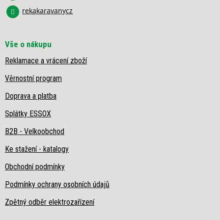
v
rekakaravanycz
ý
p
i
s
Vše o nákupu
u
Reklamace a vrácení zboží
Věrnostní program
Doprava a platba
Splátky ESSOX
B2B - Velkoobchod
Ke stažení - katalogy
Obchodní podmínky
Podmínky ochrany osobních údajů
Zpětný odběr elektrozařízení