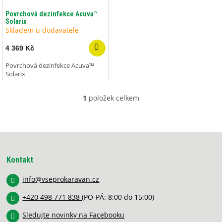
o
ů
d
Povrchová dezinfekce Acuva™
Solarix
u
Skladem u dodavatele
k
t
4 369 Kč
ů
Povrchová dezinfekce Acuva™
Solarix
1
položek celkem
O
v
l
á
Z
d
á
a
p
c
Kontakt
í
a
p
info
@
vseprokaravan.cz
t
r
í
v
+420 498 771 838
(PO-PÁ: 8:00 do 15:00)
k
y
Sledujte novinky na Facebooku