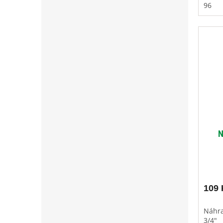
96
N
109 
Náhra
3/4"