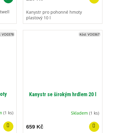
twell
Kanystr pro pohonné hmoty
plastový 10 l
:
VO0378
Kód:
VO0367
oty
Kanystr se širokým hrdlem 20 l
em
(1 ks)
Skladem
(1 ks)
659 Kč