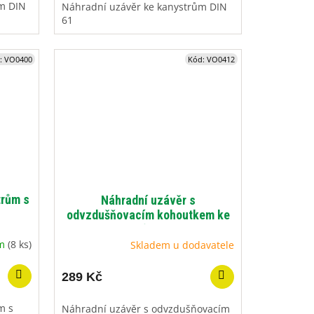
m DIN
Náhradní uzávěr ke kanystrům DIN
61
:
VO0400
Kód:
VO0412
trům s
Náhradní uzávěr s
odvzdušňovacím kohoutkem ke
kanystrům DIN 96
em
(8 ks)
Skladem u dodavatele
289 Kč
m s
Náhradní uzávěr s odvzdušňovacím