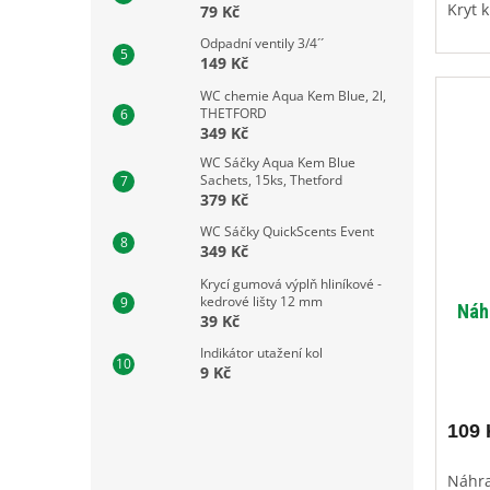
Kryt 
79 Kč
Odpadní ventily 3/4´´
149 Kč
WC chemie Aqua Kem Blue, 2l,
THETFORD
349 Kč
WC Sáčky Aqua Kem Blue
Sachets, 15ks, Thetford
379 Kč
WC Sáčky QuickScents Event
349 Kč
Krycí gumová výplň hliníkové -
kedrové lišty 12 mm
Náh
39 Kč
Indikátor utažení kol
9 Kč
109 
Náhra