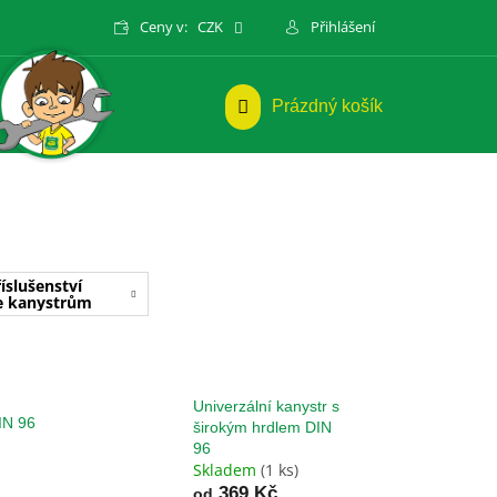
Ceny v:
CZK
Přihlášení
NÁKUPNÍ
Prázdný košík
KOŠÍK
íslušenství
e kanystrům
Univerzální kanystr s
IN 96
širokým hrdlem DIN
96
Skladem
(1 ks)
369 Kč
od