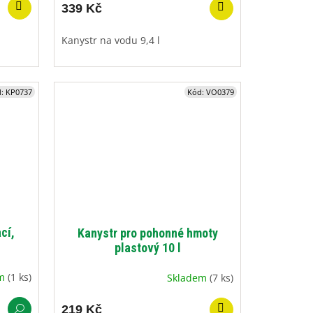
339 Kč
Kanystr na vodu 9,4 l
d:
KP0737
Kód:
VO0379
cí,
Kanystr pro pohonné hmoty
plastový 10 l
em
(1 ks)
Skladem
(7 ks)
219 Kč