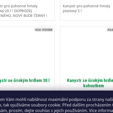
tr pro pohonné hmoty
Kanystr pro pohonné hmoty
ový 20 l ! DOPRODEJ
plastový 5 l
ENÉHO, NOVÝ BUDE ČERNÝ !
Kód:
VO0368
Kód
ystr se širokým hrdlem 30 l
Kanystr se širokým hrdl
kohoutkem
Skladem
(2 ks)
Skladem u dod
m Vám mohli nabídnout maximální podporu za strany naš
k, tak využíváme soubory cookie. Před dalším procházením
Kč
989 Kč
ám, prosím, dejte souhlas s jejich používáním. Více inform