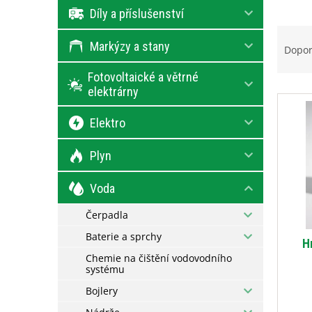
e
Díly a příslušenství
l
Ř
Markýzy a stany
a
Dopo
z
Fotovoltaické a větrné
e
elektrárny
V
n
ý
í
Elektro
p
p
i
r
s
o
Plyn
p
d
r
u
Voda
o
k
d
Čerpadla
t
u
ů
Baterie a sprchy
H
k
Chemie na čištění vodovodního
t
systému
ů
Bojlery