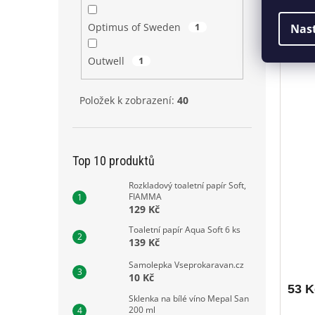
Kanys
Optimus of Sweden
1
Nas
Outwell
1
Položek k zobrazení:
40
Top 10 produktů
Rozkladový toaletní papír Soft,
FIAMMA
129 Kč
Toaletní papír Aqua Soft 6 ks
139 Kč
Samolepka Vseprokaravan.cz
10 Kč
53 K
Sklenka na bílé víno Mepal San
200 ml