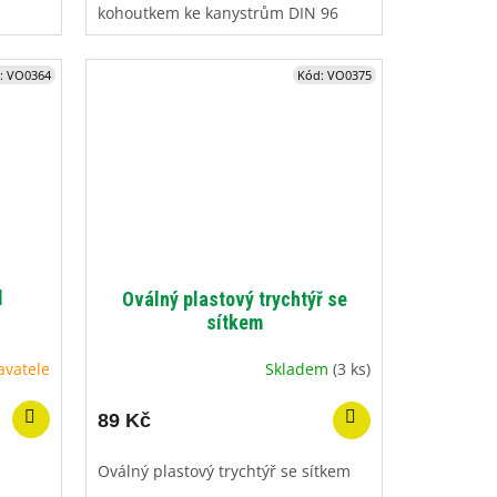
kohoutkem ke kanystrům DIN 96
:
VO0364
Kód:
VO0375
l
Oválný plastový trychtýř se
sítkem
avatele
Skladem
(3 ks)
89 Kč
Oválný plastový trychtýř se sítkem