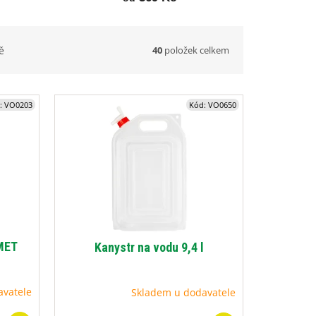
40
položek celkem
ě
:
VO0203
Kód:
VO0650
OMET
Kanystr na vodu 9,4 l
avatele
Skladem u dodavatele