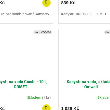
Kč
839 Kč
 ¾" pro kombinované kanystry
Kanystr DIN 96 10 l, COMET
Kód:
VO0030
Kó
ystr na vodu Combi - 10 l,
Kanystr na vodu, skláda
COMET
Outwell
Skladem
(1 ks)
Sklad
Kč
1 029 Kč