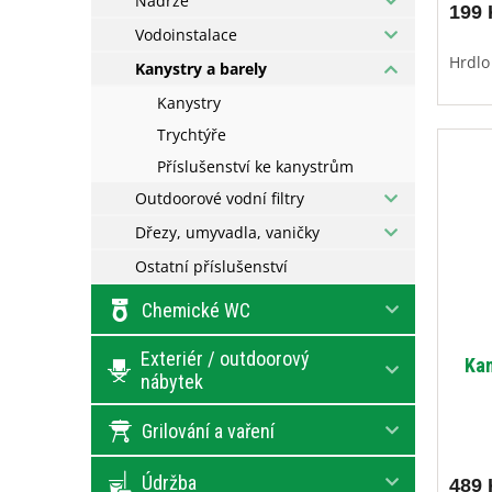
Nádrže
199 
Vodoinstalace
Hrdlo
Kanystry a barely
Kanystry
Trychtýře
Příslušenství ke kanystrům
Outdoorové vodní filtry
Dřezy, umyvadla, vaničky
Ostatní příslušenství
Chemické WC
Exteriér / outdoorový
Kan
nábytek
Grilování a vaření
Údržba
489 