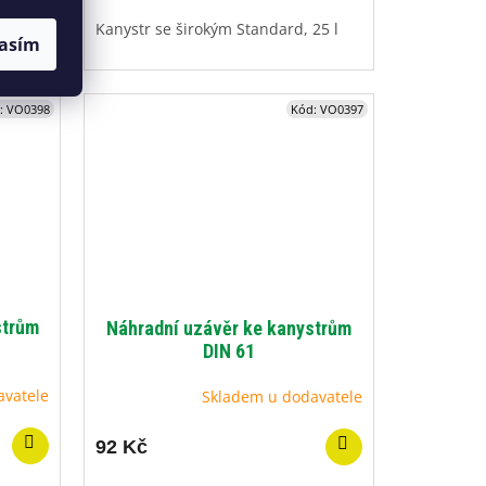
Kanystr se širokým Standard, 25 l
asím
:
VO0398
Kód:
VO0397
strům
Náhradní uzávěr ke kanystrům
DIN 61
avatele
Skladem u dodavatele
92 Kč