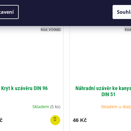
tr se širokým hrdlem 30 l
Kanystr se širokým hrdlem a
tavení
Souhl
kohoutkem
Kód:
VO0682
Kód
Kryt k uzávěru DIN 96
Náhradní uzávěr ke kany
DIN 51
Skladem
(5 ks)
Skladem u dod
č
46 Kč