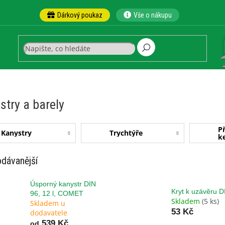
Dárkový poukaz
Vše o nákupu
stry a barely
Př
Kanystry
Trychtýře
k
dávanější
Úsporný kanystr DIN
Kryt k uzávěru D
96, 12 l, COMET
Skladem
(5 ks)
Skladem u
53 Kč
dodavatele
539 Kč
od