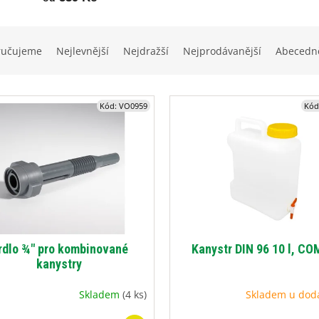
ručujeme
Nejlevnější
Nejdražší
Nejprodávanější
Abecedn
Kód:
VO0959
Kód
rdlo ¾" pro kombinované
Kanystr DIN 96 10 l, C
kanystry
Skladem
(4 ks)
Skladem u dod