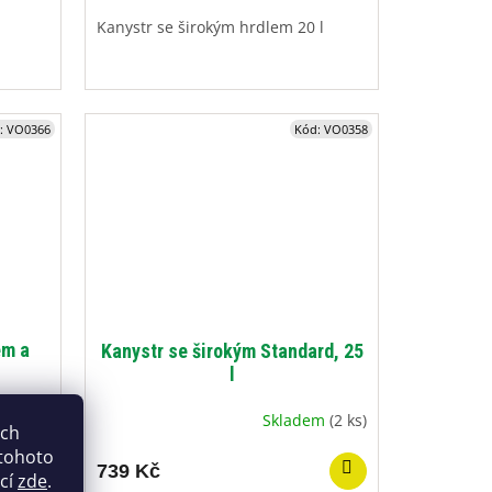
Kanystr se širokým hrdlem 20 l
:
VO0366
Kód:
VO0358
em a
Kanystr se širokým Standard, 25
l
avatele
Skladem
(2 ks)
ich
 tohoto
739 Kč
ací
zde
.