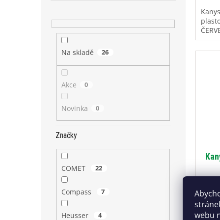
Kanys
plast
ČERV
Na skladě
26
Akce
0
Novinka
0
Značky
Kan
COMET
22
Compass
7
Abycho
stráne
859 
webu n
Heusser
4