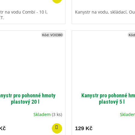
tr na vodu Combi - 10 l,
Kanystr na vodu, skládací, Ou
ET.
Kód:
VO0380
Kód
nystr pro pohonné hmoty
Kanystr pro pohonné hm
plastový 20 l
plastový 5 l
Skladem
(3 ks)
Sklad
Kč
129 Kč