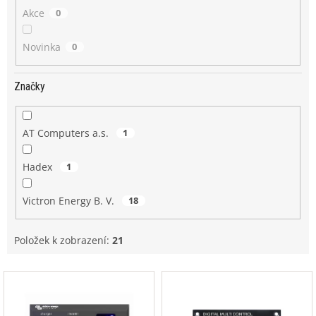
Akce
0
Novinka
0
Značky
AT Computers a.s.
1
Hadex
1
Victron Energy B. V.
18
Položek k zobrazení:
21
V
ý
p