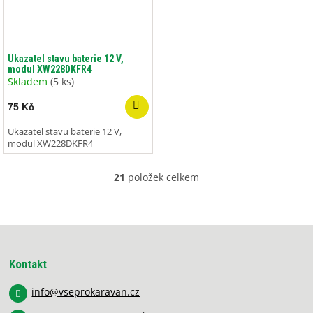
Ukazatel stavu baterie 12 V,
modul XW228DKFR4
Skladem
(5 ks)
75 Kč
Ukazatel stavu baterie 12 V,
modul XW228DKFR4
21
položek celkem
O
v
l
á
Z
d
á
a
p
c
Kontakt
í
a
p
info
@
vseprokaravan.cz
t
r
í