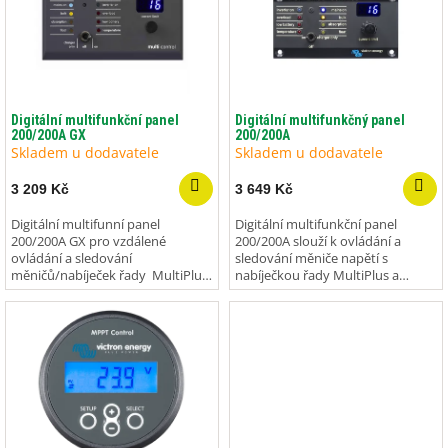
i
s
p
r
o
d
Digitální multifunkční panel
Digitální multifunkčný panel
200/200A GX
200/200A
u
Skladem u dodavatele
Skladem u dodavatele
k
t
3 209 Kč
3 649 Kč
ů
Digitální multifunní panel
Digitální multifunkční panel
200/200A GX pro vzdálené
200/200A slouží k ovládání a
ovládání a sledování
sledování měniče napětí s
měničů/nabíječek řady MultiPlus
nabíječkou řady MultiPlus a
a Quattro
Quatro