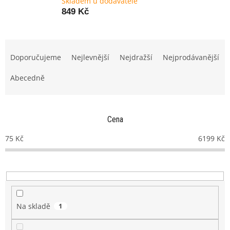
Skladem u dodavatele
849 Kč
Ř
a
Doporučujeme
Nejlevnější
Nejdražší
Nejprodávanější
z
e
Abecedně
n
í
p
Cena
r
o
75
Kč
6199
Kč
d
u
k
t
ů
Na skladě
1