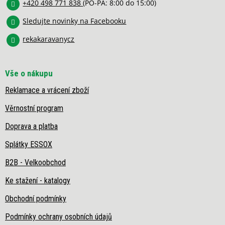
v
+420 498 771 838
(PO-PÁ: 8:00 do 15:00)
k
y
Sledujte novinky na Facebooku
v
rekakaravanycz
ý
p
i
s
Vše o nákupu
u
Reklamace a vrácení zboží
Věrnostní program
Doprava a platba
Splátky ESSOX
B2B - Velkoobchod
Ke stažení - katalogy
Obchodní podmínky
Podmínky ochrany osobních údajů