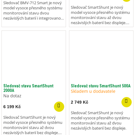
Sledovač BMV-712 Smart je nový
Sledovač SmartShunt je nový
model vysoce přesného systému
model vysoce přesného systému
monitorování stavu dvou
monitorování stavu až dvou
nezávislých baterií i integrovanou
nezávislých baterií bez displeje.
Bluetooth technologií.
Prodloužená záruka 5 let.
Sledovač stavu SmartShunt
Sledovač stavu SmartShunt 500A
2000A
Skladem u dodavatele
Na dotaz
2 749 Kč
6 199 Kč
Sledovač SmartShunt je nový
Sledovač SmartShunt je nový
model vysoce přesného systému
model vysoce přesného systému
monitorování stavu až dvou
monitorování stavu až dvou
nezávislých baterií bez displeje.
nezávislých baterií bez displeje.