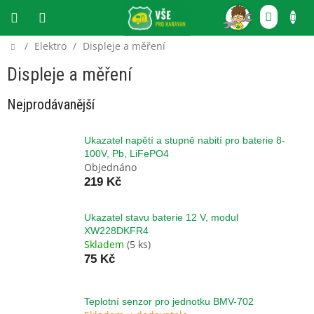
Přejít
NÁKU
na
obsah
KOŠÍ
Domů
/
Elektro
/
Displeje a měření
CZK
Displeje a měření
Nejprodávanější
Ukazatel napětí a stupně nabití pro baterie 8-
100V, Pb, LiFePO4
Objednáno
219 Kč
Ukazatel stavu baterie 12 V, modul
XW228DKFR4
Skladem
(5 ks)
75 Kč
Teplotní senzor pro jednotku BMV-702