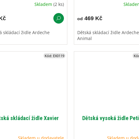
Skladem
(2 ks)
Sklad
Kč
469 Kč
od
á skládací židle Ardeche
Dětská skládací židle Ardeche
Animal
Kód:
EX0119
Kó
tská skládací židle Xavier
Dětská vysoká židle Petit
Skladem u dodavatele
Skladem u dod