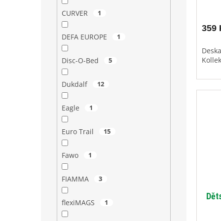
CURVER
1
359 
DEFA EUROPE
1
Deska
Kolle
Disc-O-Bed
5
Dukdalf
12
Eagle
1
Euro Trail
15
Fawo
1
FIAMMA
3
Dět
flexiMAGS
1