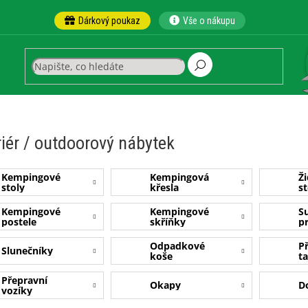
Dárkový poukaz
Vše o nákupu
riér / outdoorový nábytek
Kempingové
Kempingová
Ži
stoly
křesla
st
Kempingové
Kempingové
S
postele
skříňky
p
Odpadkové
P
Slunečníky
koše
t
Přepravní
Okapy
D
vozíky