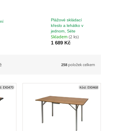
Plážové skládací
ní
křeslo a lehátko v
jednom, Séte
Skladem
(2 ks)
1 689 Kč
258
položek celkem
ě
d:
EX0470
Kód:
EX0468