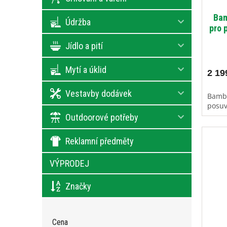
Bam
Údržba
pro 
Jídlo a pití
Mytí a úklid
2 19
Vestavby dodávek
Bambu
posuv
Outdoorové potřeby
Reklamní předměty
VÝPRODEJ
Značky
Cena