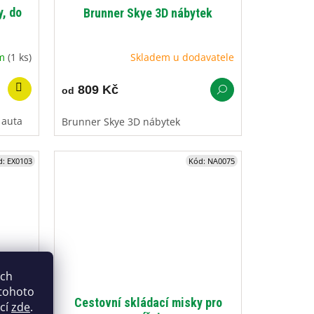
y, do
Brunner Skye 3D nábytek
em
(1 ks)
Skladem u dodavatele
809 Kč
od
o auta
Brunner Skye 3D nábytek
d:
EX0103
Kód:
NA0075
ich
 tohoto
Deluxe
Cestovní skládací misky pro
ací
zde
.