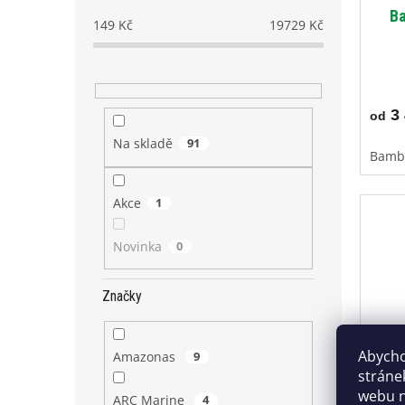
Ba
149
Kč
19729
Kč
3 
od
Na skladě
91
Bambu
Akce
1
Novinka
0
Značky
Abycho
Amazonas
9
stráne
Cam
webu n
ARC Marine
4