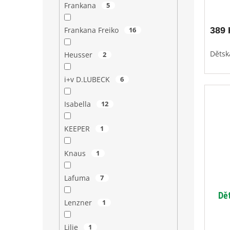
Frankana
5
Frankana Freiko
16
389 
Dětsk
Heusser
2
i+v D.LUBECK
6
Isabella
12
KEEPER
1
Knaus
1
Lafuma
7
Dě
Lenzner
1
Lilie
1