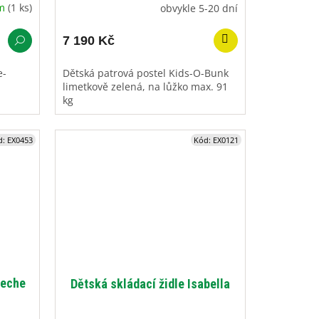
em
(1 ks)
obvykle 5-20 dní
7 190 Kč
e-
Dětská patrová postel Kids-O-Bunk
limetkově zelená, na lůžko max. 91
kg
d:
EX0453
Kód:
EX0121
deche
Dětská skládací židle Isabella