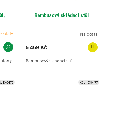
ůl,
Bambusový skládací stůl
avatele
Na dotaz
5 469 Kč
ambery
Bambusový skládací stůl
d:
EX0472
Kód:
EX0477