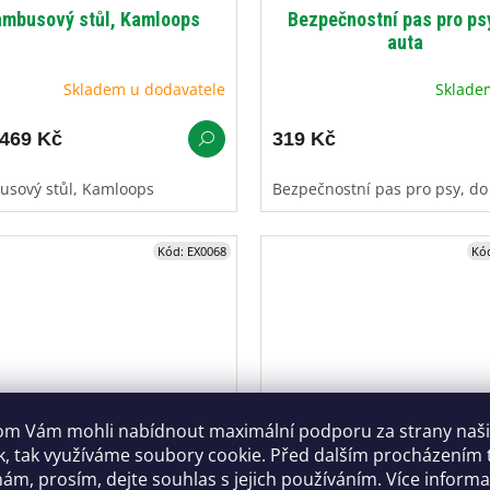
mbusový stůl, Kamloops
Bezpečnostní pas pro ps
auta
Skladem u dodavatele
Sklad
469 Kč
319 Kč
sový stůl, Kamloops
Bezpečnostní pas pro psy, d
Kód:
EX0068
Kó
m Vám mohli nabídnout maximální podporu za strany naš
k, tak využíváme soubory cookie. Před dalším procházením
pingová stolička řady Be-
Campingové lehátko řady 
ám, prosím, dejte souhlas s jejich používáním. Více inform