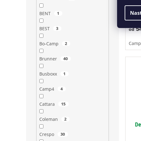
Nas
BENT
1
BEST
3
54
od
Campi
Bo-Camp
2
Brunner
40
Busboxx
1
Camp4
4
Cattara
15
Coleman
2
De
Crespo
30