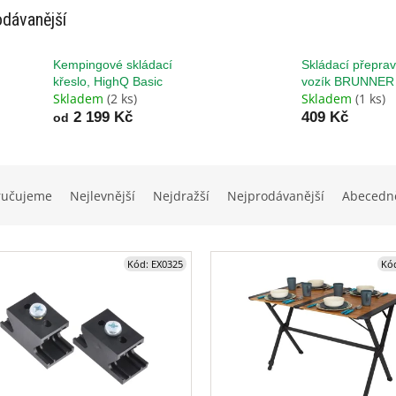
dávanější
Kempingové skládací
Skládací přeprav
křeslo, HighQ Basic
vozík BRUNNER
Skladem
(2 ks)
Skladem
(1 ks)
2 199 Kč
409 Kč
od
ručujeme
Nejlevnější
Nejdražší
Nejprodávanější
Abecedn
Kód:
EX0325
Kó