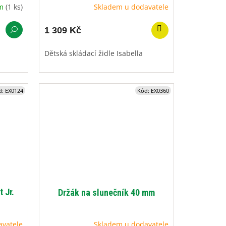
em
(1 ks)
Skladem u dodavatele
1 309 Kč
Dětská skládací židle Isabella
d:
EX0124
Kód:
EX0360
 Jr.
Držák na slunečník 40 mm
avatele
Skladem u dodavatele