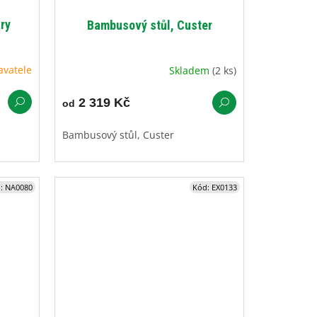
ry
Bambusový stůl, Custer
avatele
Skladem
(2 ks)
2 319 Kč
od
Bambusový stůl, Custer
d:
NA0080
Kód:
EX0133