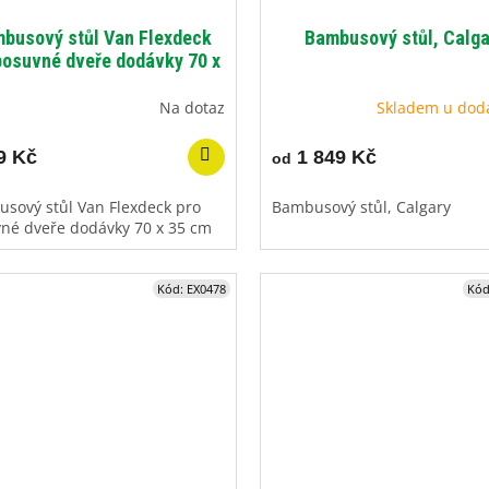
busový stůl Van Flexdeck
Bambusový stůl, Calga
posuvné dveře dodávky 70 x
35 cm
Na dotaz
Skladem u dod
9 Kč
1 849 Kč
od
sový stůl Van Flexdeck pro
Bambusový stůl, Calgary
né dveře dodávky 70 x 35 cm
Kód:
EX0478
Kó