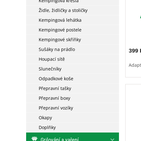
Kempingová křesla
d
t
u
Židle, židličky a stoličky
ů
k
Kempingová lehátka
t
Kempingové postele
ů
Kempingové skříňky
Sušáky na prádlo
399 
Houpací sítě
Adapt
Slunečníky
Odpadkové koše
Přepravní tašky
Přepravní boxy
Přepravní vozíky
Okapy
Doplňky
Grilování a vaření