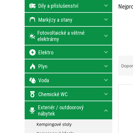
e
Díly a příslušenství
Nejpro
l
Markýzy a stany
Fotovoltaické a větrné
elektrárny
Elektro
Ř
a
Dopo
Plyn
z
e
Voda
V
n
ý
í
Chemické WC
p
p
i
r
Exteriér / outdoorový
s
o
nábytek
p
d
r
u
Kempingové stoly
o
k