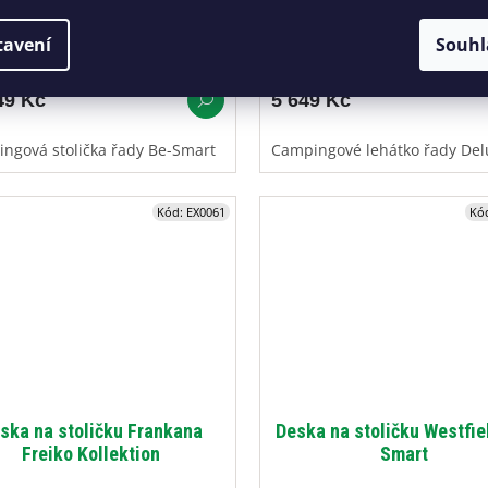
Smart
tavení
Souhl
Skladem
(1 ks)
N
9 Kč
5 649 Kč
ngová stolička řady Be-Smart
Campingové lehátko řady Del
Kód:
EX0061
Kó
ska na stoličku Frankana
Deska na stoličku Westfie
Freiko Kollektion
Smart