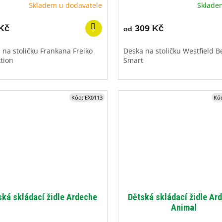
Skladem u dodavatele
Sklad
Kč
309 Kč
od
 na stoličku Frankana Freiko
Deska na stoličku Westfield B
ktion
Smart
Kód:
EX0113
Kó
ská skládací židle Ardeche
Dětská skládací židle Ar
Animal