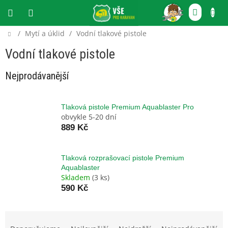
Přejít
NÁKU
na
obsah
KOŠÍ
Domů
/
Mytí a úklid
/
Vodní tlakové pistole
CZK
Vodní tlakové pistole
Nejprodávanější
Tlaková pistole Premium Aquablaster Pro
obvykle 5-20 dní
889 Kč
Tlaková rozprašovací pistole Premium
Aquablaster
Skladem
(3 ks)
590 Kč
Ř
a