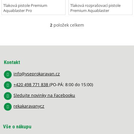
Tlaková pistole Premium
Tlaková rozprašovací pistole
Aquablaster Pro
Premium Aquablaster
2
položek celkem
O
v
l
á
Z
d
á
a
p
c
Kontakt
í
a
p
info
@
vseprokaravan.cz
t
r
í
v
+420 498 771 838
(PO-PÁ: 8:00 do 15:00)
k
y
Sledujte novinky na Facebooku
v
rekakaravanycz
ý
p
i
s
Vše o nákupu
u