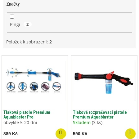
Značky
Pingi
2
Položek k zobrazení:
2
V
ý
p
i
s
p
r
o
d
Tlaková pistole Premium
Tlaková rozprašovací pistole
Aquablaster Pro
Premium Aquablaster
u
obvykle 5-20 dní
Skladem
(3 ks)
k
t
889 Kč
590 Kč
ů