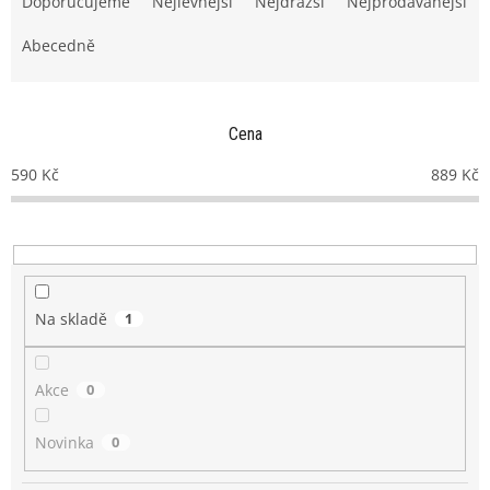
Doporučujeme
Nejlevnější
Nejdražší
Nejprodávanější
z
e
Abecedně
n
í
p
Cena
r
o
590
Kč
889
Kč
d
u
k
t
ů
Na skladě
1
Akce
0
Novinka
0