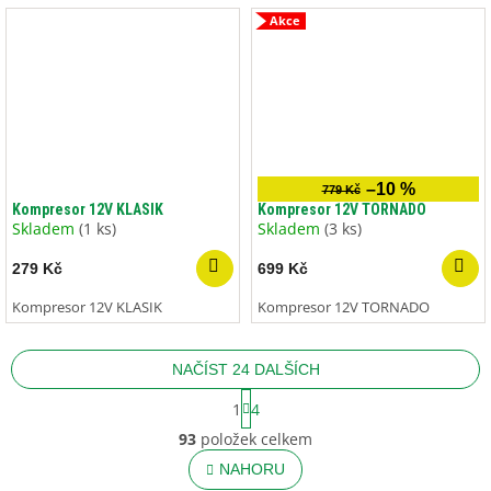
Akce
–10 %
779 Kč
Kompresor 12V KLASIK
Kompresor 12V TORNADO
Skladem
(1 ks)
Skladem
(3 ks)
279 Kč
699 Kč
Kompresor 12V KLASIK
Kompresor 12V TORNADO
NAČÍST 24 DALŠÍCH
S
1
4
t
O
r
93
položek celkem
v
á
l
NAHORU
n
k