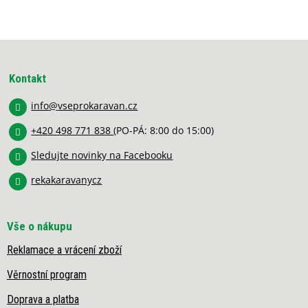
á
o
d
v
a
á
c
Z
n
í
í
á
p
p
r
Kontakt
a
v
k
info
@
vseprokaravan.cz
t
y
í
v
+420 498 771 838
(PO-PÁ: 8:00 do 15:00)
ý
Sledujte novinky na Facebooku
p
i
rekakaravanycz
s
u
Vše o nákupu
Reklamace a vrácení zboží
Věrnostní program
Doprava a platba