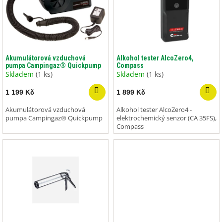
i
s
p
r
o
d
Akumulátorová vzduchová
Alkohol tester AlcoZero4,
pumpa Campingaz® Quickpump
Compass
u
Skladem
(1 ks)
Skladem
(1 ks)
k
t
1 199 Kč
1 899 Kč
ů
Akumulátorová vzduchová
Alkohol tester AlcoZero4 -
pumpa Campingaz® Quickpump
elektrochemický senzor (CA 35FS),
Compass