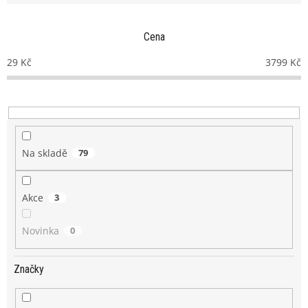
í
p
Cena
r
o
29
Kč
3799
Kč
d
u
k
t
ů
Na skladě
79
Akce
3
Novinka
0
Značky