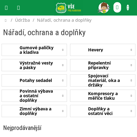
Přejít
NÁKU
na
obsah
KOŠÍ
Domů
/
Údržba
/
Nářadí, ochrana a doplňky
CZK
Nářadí, ochrana a doplňky
Gumové paličky
Hevery
a kladiva
Výstražné vesty
Repelentní
a pásky
přípravky
Spojovací
Potahy sedadel
materiál, oka a
držáky
Povinná výbava
Kompresory a
a ostatní
měřiče tlaku
doplňky
Zimní výbava a
Doplňky a
doplňky
ostatní věci
Nejprodávanější