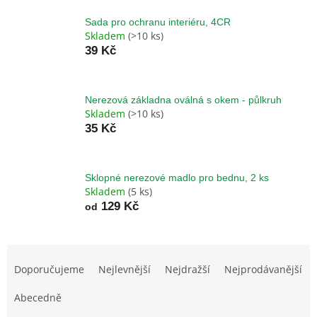
Sada pro ochranu interiéru, 4CR
Skladem
(>10 ks)
39 Kč
Nerezová základna oválná s okem - půlkruh
Skladem
(>10 ks)
35 Kč
Sklopné nerezové madlo pro bednu, 2 ks
Skladem
(5 ks)
129 Kč
od
Ř
a
Doporučujeme
Nejlevnější
Nejdražší
Nejprodávanější
z
e
Abecedně
n