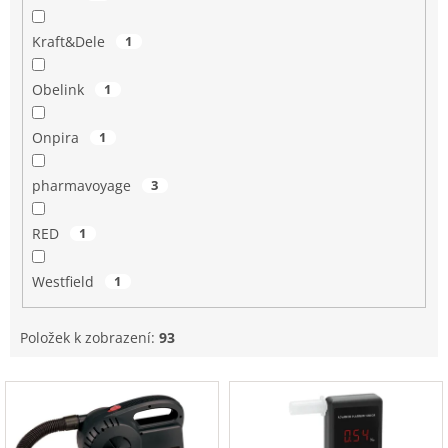
Kraft&Dele
1
Obelink
1
Onpira
1
pharmavoyage
3
RED
1
Westfield
1
Položek k zobrazení:
93
V
ý
p