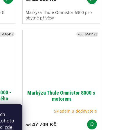
 s
Markýza Thule Omnistor 6300 pro
obytné přívěsy
:
MA0418
Kód:
MA1123
000 -
Markýza Thule Omnistor 8000 s
ného
motorem
avatele
Skladem u dodavatele
ich
 tohoto
47 709 Kč
od
ací
zde
.