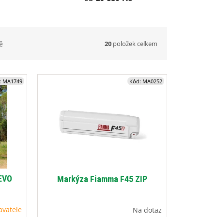
20
položek celkem
ě
:
MA1749
Kód:
MA0252
EVO
Markýza Fiamma F45 ZIP
avatele
Na dotaz