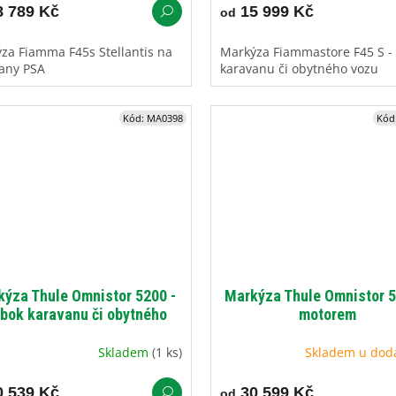
 789 Kč
15 999 Kč
od
za Fiamma F45s Stellantis na
Markýza Fiammastore F45 S -
any PSA
karavanu či obytného vozu
Kód:
MA0398
Kód
ýza Thule Omnistor 5200 -
Markýza Thule Omnistor 5
 bok karavanu či obytného
motorem
vozu
Skladem
(1 ks)
Skladem u dod
 539 Kč
30 599 Kč
od