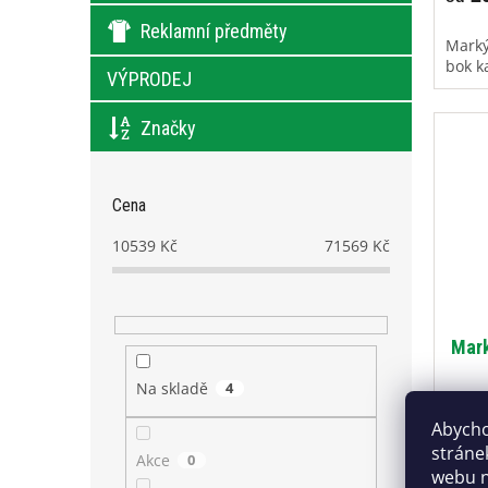
Reklamní předměty
Marký
bok k
VÝPRODEJ
Značky
Cena
10539
Kč
71569
Kč
Mark
Na skladě
4
Abycho
stráne
Akce
0
31
od
webu n