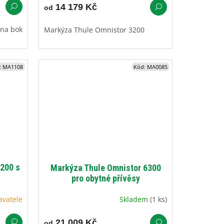
14 179 Kč
od
 na bok
Markýza Thule Omnistor 3200
:
MA1108
Kód:
MA0085
200 s
Markýza Thule Omnistor 6300
pro obytné přívěsy
avatele
Skladem
(1 ks)
21 009 Kč
od