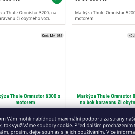
za Thule Omnistor 5200, na
Markýza Thule Omnistor 5200
aravanu či obytného vozu
motorem
Kód:
MA1086
Kód
ýza Thule Omnistor 6300 s
Markýza Thule Omnistor 8
motorem
na bok karavanu či obyt
vozidla
Skladem u dodavatele
Skladem u dod
m Vám mohli nabídnout maximální podporu za strany naš
k, tak využíváme soubory cookie. Před dalším procházením
 229 Kč
33 549 Kč
od
ám, prosím, dejte souhlas s jejich používáním. Více inform