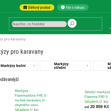
Dárkový poukaz
Vše o nákupu
zy pro karavany
ýzy pro karavany
Markýzy
M
Markýzy boční
střešní
s
dávanější
Markýza
Střešní markýza
Fiammastore F45 S -
Fiamma F80 S
na bok karavanu či
Skladem
(1 ks)
obytného vozu
20 859 Kč
od
Skladem
(1 ks)