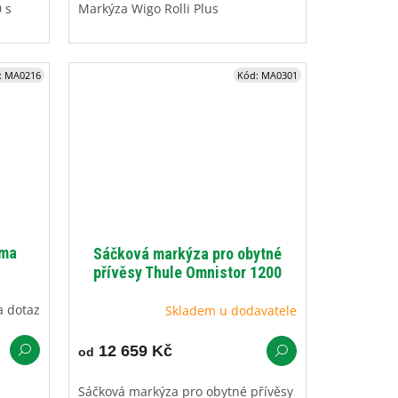
 s
Markýza Wigo Rolli Plus
:
MA0216
Kód:
MA0301
mma
Sáčková markýza pro obytné
přívěsy Thule Omnistor 1200
a dotaz
Skladem u dodavatele
12 659 Kč
od
Sáčková markýza pro obytné přívěsy