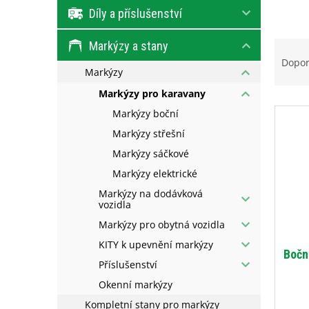
e
Díly a příslušenství
l
Ř
Markýzy a stany
a
Dopo
Markýzy
z
e
Markýzy pro karavany
V
n
Markýzy boční
ý
í
Markýzy střešní
p
p
i
r
Markýzy sáčkové
s
o
Markýzy elektrické
p
d
Markýzy na dodávková
r
u
vozidla
o
k
Markýzy pro obytná vozidla
d
t
u
ů
KITY k upevnění markýzy
Bočn
k
Příslušenství
t
Okenní markýzy
ů
Kompletní stany pro markýzy