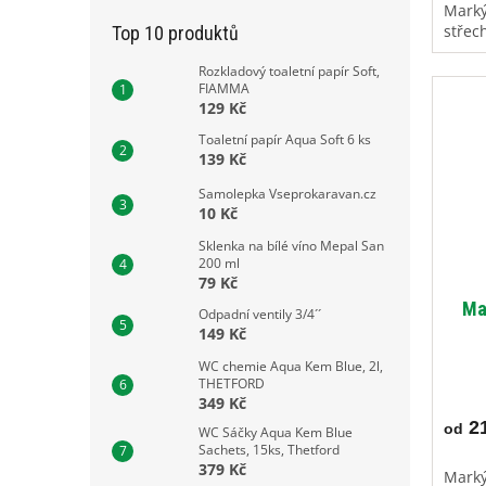
Marký
střec
Top 10 produktů
Rozkladový toaletní papír Soft,
FIAMMA
129 Kč
Toaletní papír Aqua Soft 6 ks
139 Kč
Samolepka Vseprokaravan.cz
10 Kč
Sklenka na bílé víno Mepal San
200 ml
79 Kč
Ma
Odpadní ventily 3/4´´
149 Kč
WC chemie Aqua Kem Blue, 2l,
THETFORD
349 Kč
21
od
WC Sáčky Aqua Kem Blue
Sachets, 15ks, Thetford
379 Kč
Marký