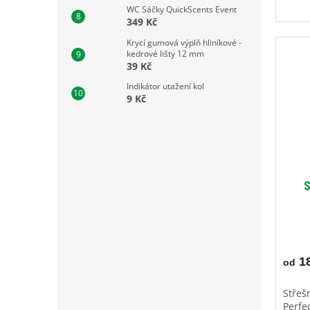
WC Sáčky QuickScents Event
349 Kč
Krycí gumová výplň hliníkové -
kedrové lišty 12 mm
39 Kč
Indikátor utažení kol
9 Kč
S
18
od
Střeš
Perfe