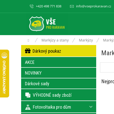
Přejít
+420 498 771 838
info@vseprokaravan.cz
na
obsah
Domů
Markýzy a stany
Markýzy
Marký
P
Přeskočit
Dárkový poukaz
Mark
kategorie
o
s
AKCE
t
r
NOVINKY
a
n
Nejpro
Dárkové sady
n
í
VÝHODNÉ sady zboží
p
a
Fotovoltaika pro dům
n