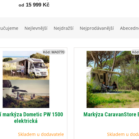
15 999 Kč
od
ručujeme
Nejlevnější
Nejdražší
Nejprodávanější
Abecedn
Kód:
MA0770
Kód
í markýza Dometic PW 1500
Markýza CaravanStore 
elektrická
Skladem u dodavatele
Skladem u dod