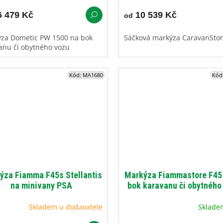
 479 Kč
10 539 Kč
od
za Dometic PW 1500 na bok
Sáčková markýza CaravanSto
anu či obytného vozu
Kód:
MA1680
Kód
ýza Fiamma F45s Stellantis
Markýza Fiammastore F45 
na minivany PSA
bok karavanu či obytného
Skladem u dodavatele
Sklad