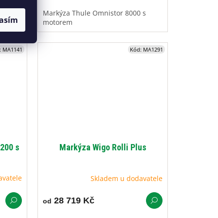
 - na
Markýza Thule Omnistor 8000 s
asím
idla
motorem
:
MA1141
Kód:
MA1291
200 s
Markýza Wigo Rolli Plus
avatele
Skladem u dodavatele
28 719 Kč
od