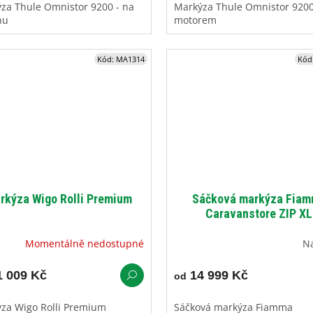
za Thule Omnistor 9200 - na
Markýza Thule Omnistor 9200
hu
motorem
Kód:
MA1314
Kód
rkýza Wigo Rolli Premium
Sáčková markýza Fia
Caravanstore ZIP XL
Momentálně nedostupné
N
 009 Kč
14 999 Kč
od
za Wigo Rolli Premium
Sáčková markýza Fiamma