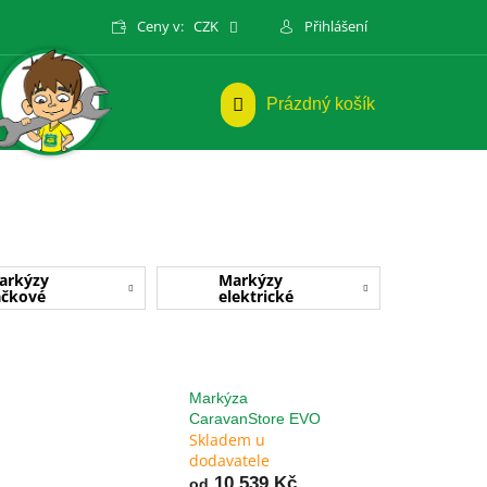
Ceny v:
CZK
Přihlášení
NÁKUPNÍ
Prázdný košík
KOŠÍK
arkýzy
Markýzy
áčkové
elektrické
Markýza
CaravanStore EVO
Skladem u
dodavatele
10 539 Kč
od