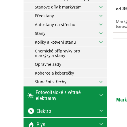
Stanové díly k markýzám
36
od
Předstany
Marký
Autostany na střechu
karav
Stany
Kolíky a kotvení stanu
Chemické přípravky pro
markýzy a stany
Opravné sady
Koberce a koberečky
Sluneční střechy
Fotovoltaické a větrné
elektrárny
Mark
Elektro
Plyn