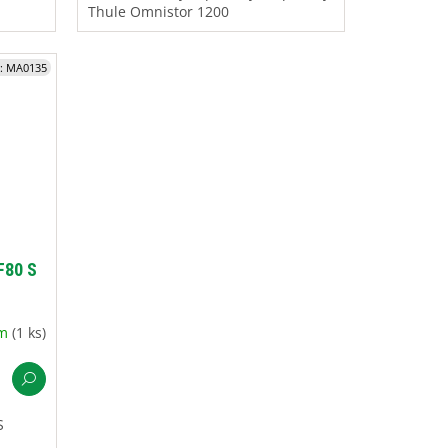
Thule Omnistor 1200
:
MA0135
F80 S
em
(1 ks)
S