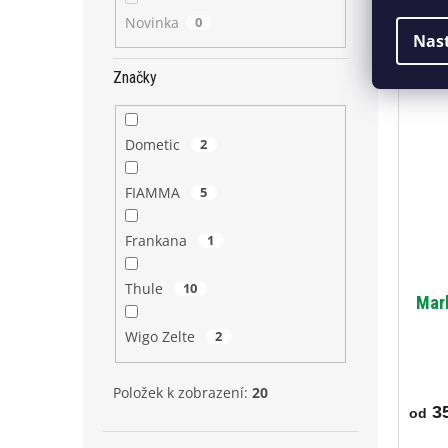
Novinka
0
Marký
Nas
moto
Značky
Dometic
2
FIAMMA
5
Frankana
1
Thule
10
Mark
Wigo Zelte
2
Položek k zobrazení:
20
35
od