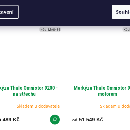
za Thule Omnistor 6300 s
Markýza Thule Omnistor 8000
tavení
Souhl
rem
bok karavanu či obytného voz
Kód:
MA0464
Kód
ýza Thule Omnistor 9200 -
Markýza Thule Omnistor 9
na střechu
motorem
Skladem u dodavatele
Skladem u dod
 489 Kč
51 549 Kč
od