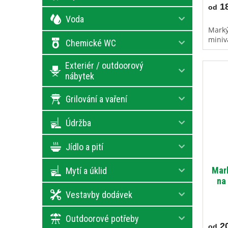
18
od
Voda
Marký
miniv
Chemické WC
Exteriér / outdoorový
nábytek
Grilování a vaření
Údržba
Jídlo a pití
Mark
Mytí a úklid
na
Vestavby dodávek
Outdoorové potřeby
20
od