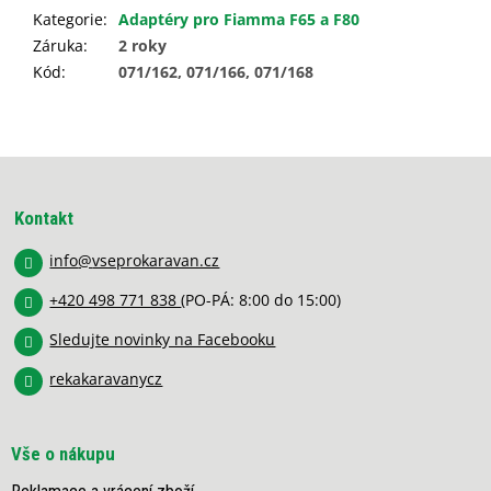
Kategorie
:
Adaptéry pro Fiamma F65 a F80
Záruka
:
2 roky
Kód
:
071/162, 071/166, 071/168
Z
á
p
Kontakt
a
info
@
vseprokaravan.cz
t
í
+420 498 771 838
(PO-PÁ: 8:00 do 15:00)
Sledujte novinky na Facebooku
rekakaravanycz
Vše o nákupu