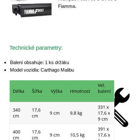
Fiamma.
Technické parametry:
Balení obsahuje: 1 ks držáku
Model vozidla: Carthago Malibu
Vel.
Délka
Šířka
Výška
Hmotnost
balení
331 x
340
17,6
9 cm
9,8 kg
17,6 x
cm
cm
9 cm
391 x
400
17,6
9 cm
10,5 kg
17,6 x
cm
cm