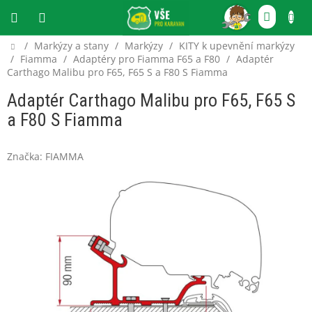
Přejít
NÁKU
na
obsah
KOŠÍ
Domů
/
Markýzy a stany
/
Markýzy
/
KITY k upevnění markýzy
CZK
/
Fiamma
/
Adaptéry pro Fiamma F65 a F80
/
Adaptér
Carthago Malibu pro F65, F65 S a F80 S Fiamma
Adaptér Carthago Malibu pro F65, F65 S
a F80 S Fiamma
Značka:
FIAMMA