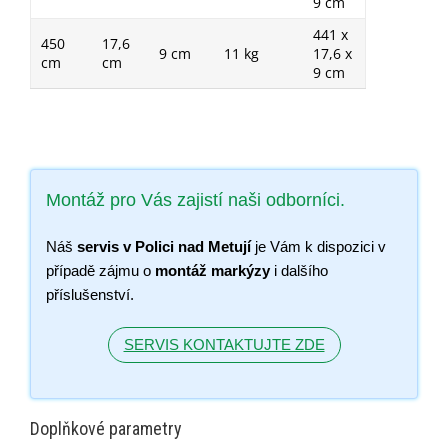
9 cm
441 x
450
17,6
9 cm
11 kg
17,6 x
cm
cm
9 cm
Montáž pro Vás zajistí naši odborníci.
Náš
servis v Polici nad Metují
je Vám k dispozici v
případě zájmu o
montáž markýzy
i dalšího
příslušenství.
SERVIS KONTAKTUJTE ZDE
Doplňkové parametry