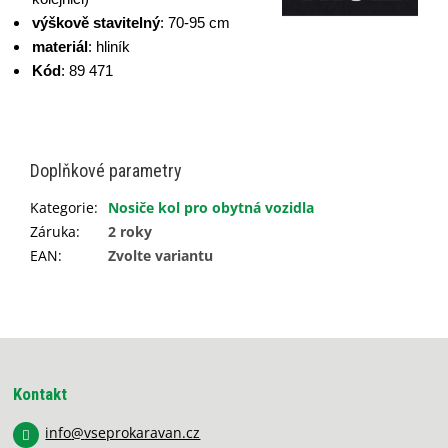
výškově stavitelný
: 70-95 cm
materiál
: hliník
Kód
: 89 471
Doplňkové parametry
Kategorie
:
Nosiče kol pro obytná vozidla
Záruka
:
2 roky
EAN
:
Zvolte variantu
Z
á
p
Kontakt
a
info
@
vseprokaravan.cz
t