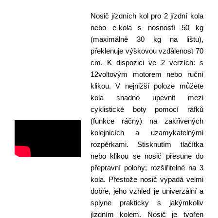
Nosič jízdních kol pro 2 jízdní kola
nebo e-kola s nosností 50 kg
(maximálně 30 kg na lištu),
překlenuje výškovou vzdálenost 70
cm. K dispozici ve 2 verzích: s
12voltovým motorem nebo ruční
klikou. V nejnižší poloze můžete
kola snadno upevnit mezi
cyklistické boty pomocí ráfků
(funkce ráčny) na zakřivených
kolejnicích a uzamykatelnými
rozpěrkami. Stisknutím tlačítka
nebo klikou se nosič přesune do
přepravní polohy; rozšiřitelné na 3
kola. Přestože nosič vypadá velmi
dobře, jeho vzhled je univerzální a
splyne prakticky s jakýmkoliv
jízdním kolem. Nosič je tvořen