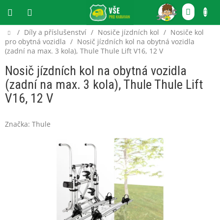
Přejít
NÁKU
na
obsah
KOŠÍ
Domů
/
Díly a příslušenství
/
Nosiče jízdních kol
/
Nosiče kol
CZK
pro obytná vozidla
/
Nosič jízdních kol na obytná vozidla
(zadní na max. 3 kola), Thule Thule Lift V16, 12 V
Nosič jízdních kol na obytná vozidla
(zadní na max. 3 kola), Thule Thule Lift
V16, 12 V
Značka:
Thule