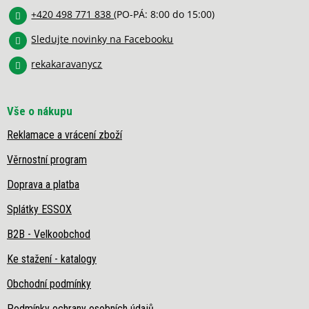
í
+420 498 771 838
(PO-PÁ: 8:00 do 15:00)
Sledujte novinky na Facebooku
rekakaravanycz
Vše o nákupu
Reklamace a vrácení zboží
Věrnostní program
Doprava a platba
Splátky ESSOX
B2B - Velkoobchod
Ke stažení - katalogy
Obchodní podmínky
Podmínky ochrany osobních údajů