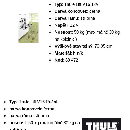
Typ
: Thule Lift V16 12V
Barva koncovek
: černá
Barva rámu
: stříbrná
Napěti
: 12 V
Nosnost
: 50 kg (maximálně 30 kg
na kolejnici)
Výškově stavitelný
: 70-95 cm
Materiál
: hliník
Kód
: 89 472
Typ
: Thule Lift V16 Ruční
barva koncovek
: černá
barva rámu
: stříbrná
nosnost:
50 kg (maximálně 30 kg na
kolejnici)