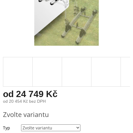
od
24 749 Kč
od
20 454 Kč
bez DPH
Měrná
Zvolte variantu
cena:
Typ