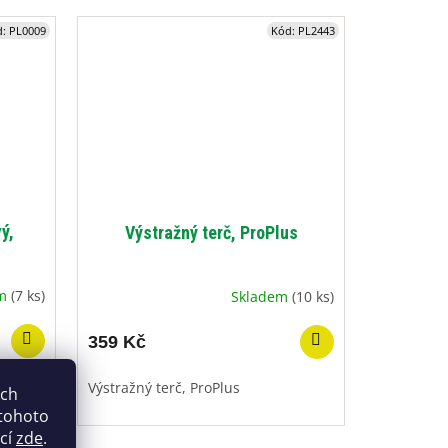
d:
PL0009
Kód:
PL2443
ý,
Výstražný terč, ProPlus
em
(7 ks)
Skladem
(10 ks)
359 Kč
ý
Výstražný terč, ProPlus
ich
 tohoto
ací
zde
.