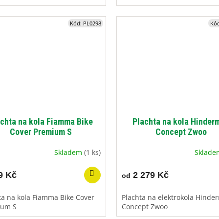
Kód:
PL0298
Kó
achta na kola Fiamma Bike
Plachta na kola Hinder
Cover Premium S
Concept Zwoo
Skladem
(1 ks)
Sklad
9 Kč
2 279 Kč
od
ta na kola Fiamma Bike Cover
Plachta na elektrokola Hinde
ium S
Concept Zwoo