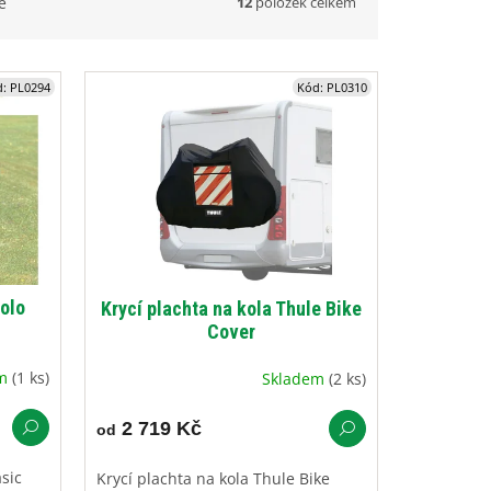
12
položek celkem
ě
d:
PL0294
Kód:
PL0310
kolo
Krycí plachta na kola Thule Bike
Cover
em
(1 ks)
Skladem
(2 ks)
2 719 Kč
od
asic
Krycí plachta na kola Thule Bike