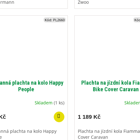
ermann
Zwoo
Kód:
PL2660
Kó
anná plachta na kolo Happy
Plachta na jízdní kola F
People
Bike Cover Caravan
Skladem
(1 ks)
Sklad
Kč
1 189 Kč
nná plachta na kolo Happy
Plachta na jízdní kola Fiamma
e
Cover Caravan