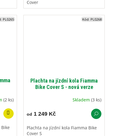
Cover
d:
PL0265
Kód:
PL0268
iamma
Plachta na jízdní kola Fiamma
Bike Cover S - nová verze
em
(2 ks)
Skladem
(3 ks)
1 249 Kč
od
 Bike
Plachta na jízdní kola Fiamma Bike
Cover S