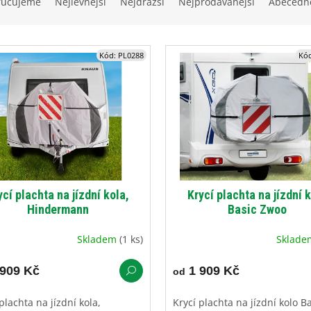
ručujeme
Nejlevnější
Nejdražší
Nejprodávanější
Abecedn
Kód:
PL0288
Kó
ycí plachta na jízdní kola,
Krycí plachta na jízdní 
Hindermann
Basic Zwoo
Skladem
(1 ks)
Sklad
909 Kč
1 909 Kč
od
plachta na jízdní kola,
Krycí plachta na jízdní kolo B