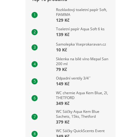
Rozkladový toaletní papír Soft,
FIAMMA
129 Kč
Toaletní papír Aqua Soft 6 ks
139 Kč
Samolepka Vseprokaravan.cz
10 Kč
Sklenka na bílé víno Mepal San
200 ml
79 Kč
Odpadní ventily 3/4´´
149 Kč
WC chemie Aqua Kem Blue, 2l,
THETFORD
349 Kč
WC Sáčky Aqua Kem Blue
Sachets, 15ks, Thetford
379 Kč
WC Sáčky QuickScents Event
349 Kč