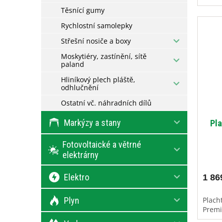
Těsnící gumy
Rychlostní samolepky
Střešní nosiče a boxy
Moskytiéry, zastínění, sítě
paland
Hliníkový plech pláště,
odhlučnění
Ostatní vč. náhradních dílů
Markýzy a stany
Pl
Fotovoltaické a větrné
elektrárny
Elektro
1 86
Plyn
Plach
Prem