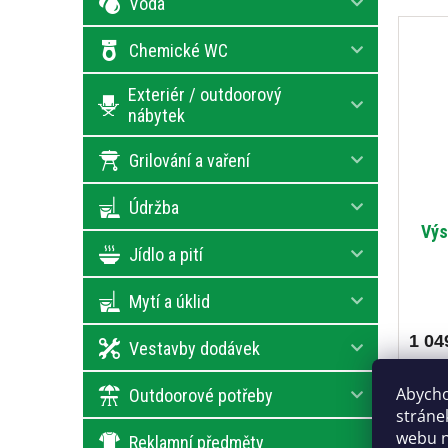
Voda
Chemické WC
Exteriér / outdoorový
nábytek
Grilování a vaření
Údržba
Výs
Jídlo a pití
Mytí a úklid
1 04
Vestavby dodávek
Zadní
Abycho
Outdoorové potřeby
signá
stráne
webu n
Reklamní předměty