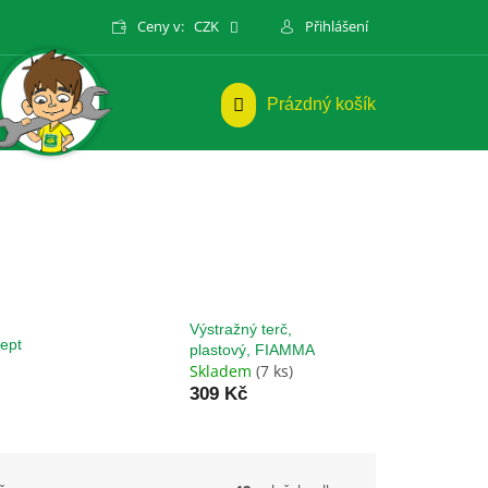
Ceny v:
CZK
Přihlášení
NÁKUPNÍ
Prázdný košík
KOŠÍK
Výstražný terč,
ept
plastový, FIAMMA
Skladem
(7 ks)
309 Kč