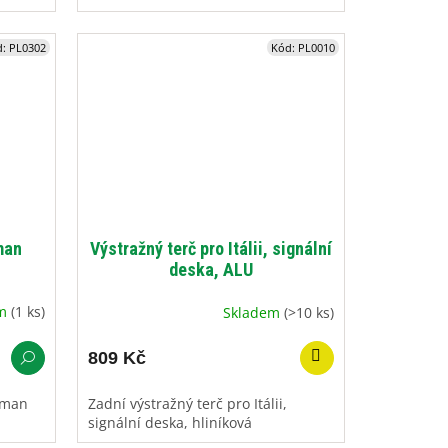
d:
PL0302
Kód:
PL0010
man
Výstražný terč pro Itálii, signální
deska, ALU
em
(1 ks)
Skladem
(>10 ks)
809 Kč
rman
Zadní výstražný terč pro Itálii,
signální deska, hliníková