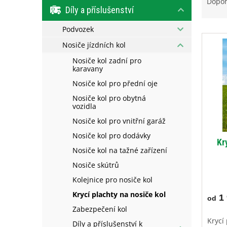
a
e
Dopo
Díly a příslušenství
z
l
e
Podvozek
V
n
ý
í
Nosiče jízdních kol
p
p
Nosiče kol zadní pro
i
r
karavany
s
o
Nosiče kol pro přední oje
p
d
Nosiče kol pro obytná
r
u
vozidla
o
k
Nosiče kol pro vnitřní garáž
d
t
u
ů
Nosiče kol pro dodávky
Kr
k
Nosiče kol na tažné zařízení
t
Nosiče skútrů
ů
Kolejnice pro nosiče kol
Krycí plachty na nosiče kol
1 
od
Zabezpečení kol
Krycí 
Díly a příslušenství k