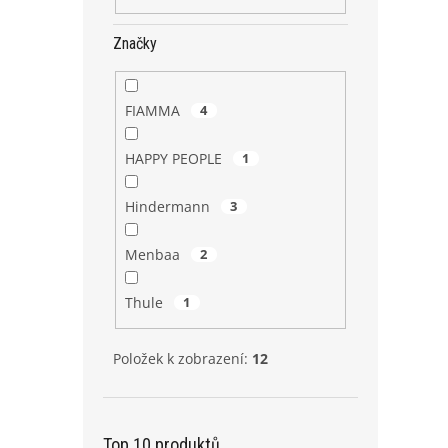
Značky
FIAMMA
4
HAPPY PEOPLE
1
Hindermann
3
Menbaa
2
Thule
1
Položek k zobrazení:
12
Top 10 produktů