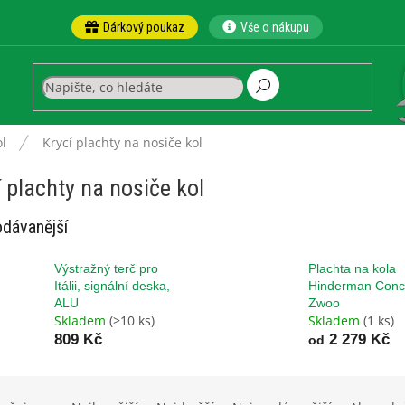
Dárkový poukaz
Vše o nákupu
ol
Krycí plachty na nosiče kol
í plachty na nosiče kol
dávanější
Výstražný terč pro
Plachta na kola
Itálii, signální deska,
Hinderman Conc
ALU
Zwoo
Skladem
(>10 ks)
Skladem
(1 ks)
809 Kč
2 279 Kč
od