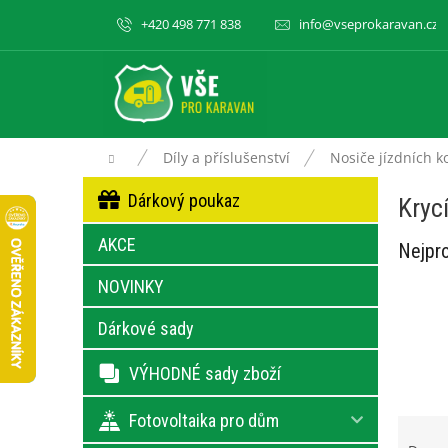
Přejít
+420 498 771 838
info@vseprokaravan.cz
na
obsah
Domů
Díly a příslušenství
Nosiče jízdních k
P
Přeskočit
Dárkový poukaz
Kryc
kategorie
o
s
AKCE
Nejpro
t
r
NOVINKY
a
n
Dárkové sady
n
í
VÝHODNÉ sady zboží
p
a
Fotovoltaika pro dům
Ř
n