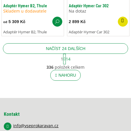
Adaptér Hymer B2, Thule
Adaptér Hymer Car 302
Skladem u dodavatele
Na dotaz
5 309 Kč
2 899 Kč
od
Adaptér Hymer B2, Thule
Adaptér Hymer Car 302
NAČÍST 24 DALŠÍCH
S
1
14
t
O
r
336
položek celkem
v
á
l
NAHORU
n
á
k
o
d
v
a
á
c
Z
n
í
í
á
p
p
r
Kontakt
a
v
k
info
@
vseprokaravan.cz
t
y