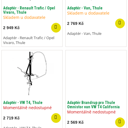
o
ů
d
Adaptér - Renault Trafic / Opel
Adaptér - Van, Thule
Vivaro, Thule
u
Skladem u dodavatele
Skladem u dodavatele
k
2 769 Kč
t
2 949 Kč
ů
Adaptér - Van, Thule
Adaptér - Renault Trafic / Opel
Vivaro, Thule
Adaptér - VW T4, Thule
Adaptér Brandrup pro Thule
Omnistor van VW T4 California
Momentálně nedostupné
Momentálně nedostupné
2 719 Kč
2 569 Kč