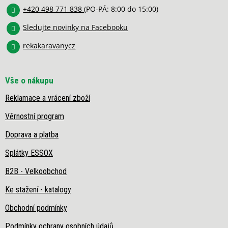
í
v
+420 498 771 838
(PO-PÁ: 8:00 do 15:00)
ý
Sledujte novinky na Facebooku
p
i
rekakaravanycz
s
u
Vše o nákupu
Reklamace a vrácení zboží
Věrnostní program
Doprava a platba
Splátky ESSOX
B2B - Velkoobchod
Ke stažení - katalogy
Obchodní podmínky
Podmínky ochrany osobních údajů