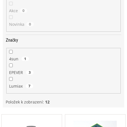
Akce
0
Novinka
0
Značky
4sun
1
EPEVER
3
Lumiax
7
Položek k zobrazení:
12
V
ý