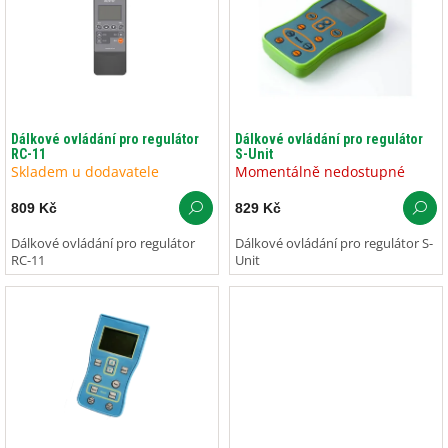
p
i
s
p
r
o
d
Dálkové ovládání pro regulátor
Dálkové ovládání pro regulátor
RC-11
S-Unit
u
Skladem u dodavatele
Momentálně nedostupné
k
t
809 Kč
829 Kč
ů
Dálkové ovládání pro regulátor
Dálkové ovládání pro regulátor S-
RC-11
Unit