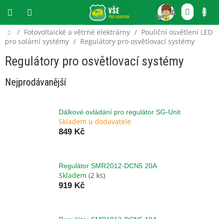
Přejít
NÁKU
na
obsah
KOŠÍ
Domů
/
Fotovoltaické a větrné elektrárny
/
Pouliční osvětlení LED
CZK
pro solární systémy
/
Regulátory pro osvětlovací systémy
Regulátory pro osvětlovací systémy
Nejprodávanější
Dálkové ovládání pro regulátor SG-Unit
Skladem u dodavatele
849 Kč
Regulátor SMR2012-DCN5 20A
Skladem
(2 ks)
919 Kč