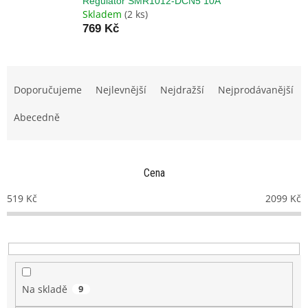
Regulátor SMR1012-DCN5 10A
Skladem
(2 ks)
769 Kč
Ř
a
Doporučujeme
Nejlevnější
Nejdražší
Nejprodávanější
z
e
Abecedně
n
í
p
Cena
r
o
519
Kč
2099
Kč
d
u
k
t
ů
Na skladě
9