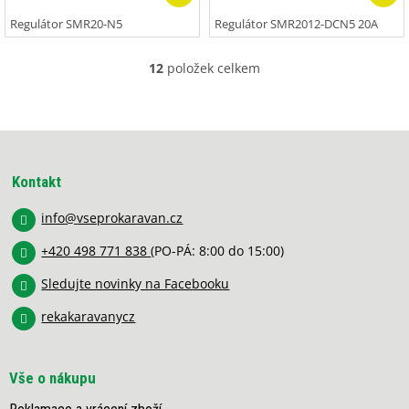
Regulátor SMR20-N5
Regulátor SMR2012-DCN5 20A
12
položek celkem
O
v
l
á
Z
d
á
a
p
c
Kontakt
í
a
p
info
@
vseprokaravan.cz
t
r
í
v
+420 498 771 838
(PO-PÁ: 8:00 do 15:00)
k
y
Sledujte novinky na Facebooku
v
rekakaravanycz
ý
p
i
s
Vše o nákupu
u