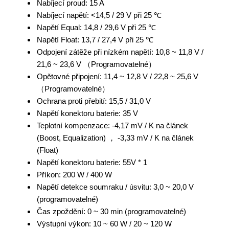
Nabíjecí proud: 15 A
Nabíjecí napětí: <14,5 / 29 V při 25 ℃
Napětí Equal: 14,8 / 29,6 V při 25 ℃
Napětí Float: 13,7 / 27,4 V při 25 ℃
Odpojení zátěže při nízkém napětí: 10,8 ~ 11,8 V /
21,6 ~ 23,6 V （Programovatelné）
Opětovné připojení: 11,4 ~ 12,8 V / 22,8 ~ 25,6 V
（Programovatelné）
Ochrana proti přebití: 15,5 / 31,0 V
Napětí konektoru baterie: 35 V
Teplotní kompenzace:
-4,17 mV / K na článek
(Boost, Equalization) ， -3,33 mV / K na článek
(Float)
Napětí konektoru baterie:
55V * 1
Příkon:
200 W / 400 W
Napětí detekce soumraku / úsvitu: 3,0 ~ 20,0 V
(programovatelné)
Čas zpoždění:
0 ~ 30 min (programovatelné)
Výstupní výkon:
10 ~ 60 W / 20 ~ 120 W