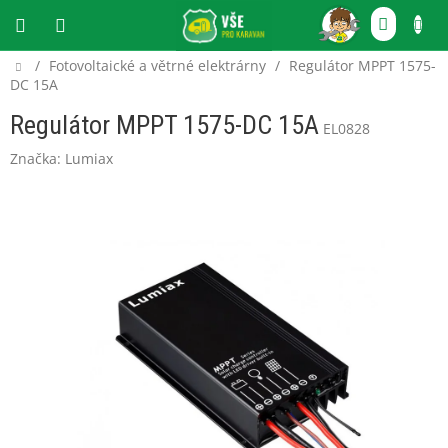
Přejít
NÁKU
na
obsah
KOŠÍ
Domů
/
Fotovoltaické a větrné elektrárny
/
Regulátor MPPT 1575-
CZK
DC 15A
Regulátor MPPT 1575-DC 15A
EL0828
Značka:
Lumiax