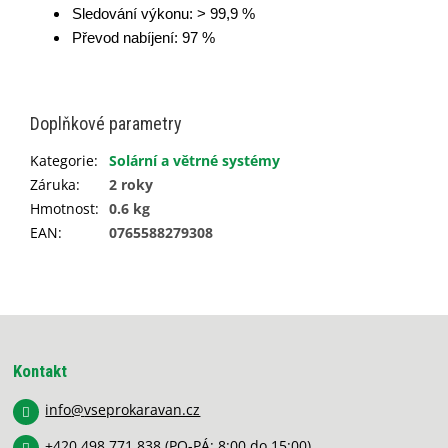
Sledování výkonu: > 99,9 %
Převod nabíjení: 97 %
Doplňkové parametry
Kategorie
:
Solární a větrné systémy
Záruka
:
2 roky
Hmotnost
:
0.6 kg
EAN
:
0765588279308
Z
á
p
Kontakt
a
info
@
vseprokaravan.cz
t
í
+420 498 771 838
(PO-PÁ: 8:00 do 15:00)