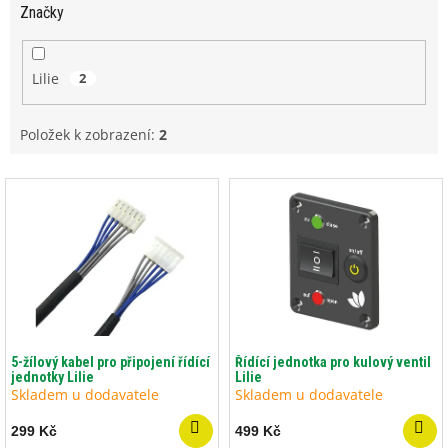
Značky
Lilie
2
Položek k zobrazení:
2
V
ý
p
i
s
p
r
o
d
5-žílový kabel pro připojení řídící
Řídící jednotka pro kulový ventil
jednotky Lilie
Lilie
u
Skladem u dodavatele
Skladem u dodavatele
k
t
299 Kč
499 Kč
ů