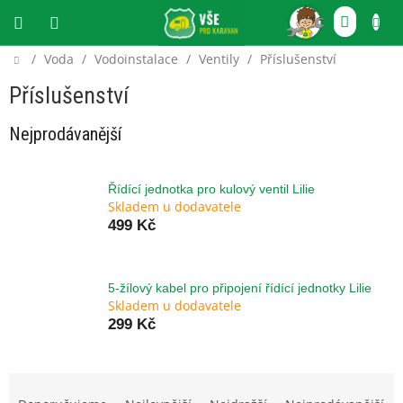
Přejít
NÁKU
na
obsah
KOŠÍ
Domů
/
Voda
/
Vodoinstalace
/
Ventily
/
Příslušenství
CZK
Příslušenství
Nejprodávanější
Řídící jednotka pro kulový ventil Lilie
Skladem u dodavatele
499 Kč
5-žílový kabel pro připojení řídící jednotky Lilie
Skladem u dodavatele
299 Kč
Ř
a