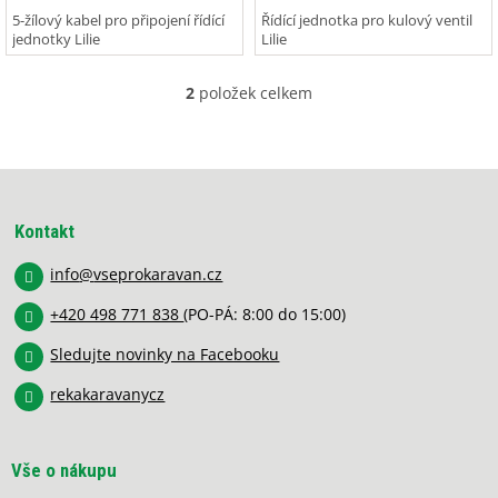
5-žílový kabel pro připojení řídící
Řídící jednotka pro kulový ventil
jednotky Lilie
Lilie
2
položek celkem
O
v
l
á
Z
d
á
a
p
c
Kontakt
í
a
p
info
@
vseprokaravan.cz
t
r
í
v
+420 498 771 838
(PO-PÁ: 8:00 do 15:00)
k
y
Sledujte novinky na Facebooku
v
rekakaravanycz
ý
p
i
s
Vše o nákupu
u