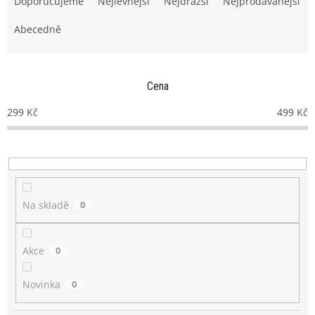
Doporučujeme
Nejlevnější
Nejdražší
Nejprodávanější
z
e
Abecedně
n
í
p
Cena
r
o
299
Kč
499
Kč
d
u
k
t
ů
Na skladě
0
Akce
0
Novinka
0