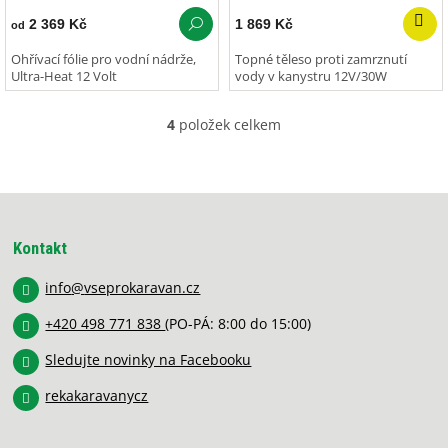
2 369 Kč
1 869 Kč
od
Ohřívací fólie pro vodní nádrže,
Topné těleso proti zamrznutí
Ultra-Heat 12 Volt
vody v kanystru 12V/30W
4
položek celkem
O
v
l
á
Z
d
á
a
p
c
Kontakt
í
a
p
info
@
vseprokaravan.cz
t
r
í
v
+420 498 771 838
(PO-PÁ: 8:00 do 15:00)
k
y
Sledujte novinky na Facebooku
v
rekakaravanycz
ý
p
i