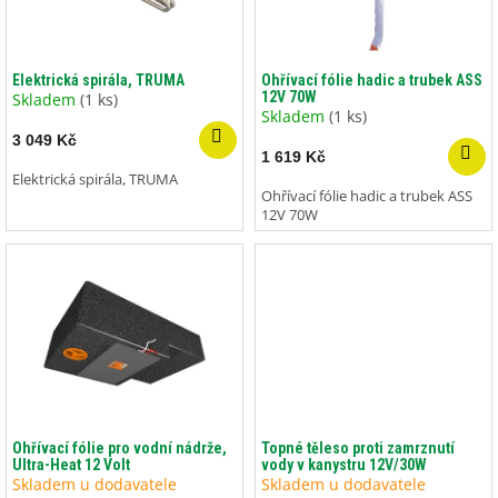
p
r
o
d
Elektrická spirála, TRUMA
Ohřívací fólie hadic a trubek ASS
12V 70W
u
Skladem
(1 ks)
Skladem
(1 ks)
k
3 049 Kč
t
1 619 Kč
ů
Elektrická spirála, TRUMA
Ohřívací fólie hadic a trubek ASS
12V 70W
Ohřívací fólie pro vodní nádrže,
Topné těleso proti zamrznutí
Ultra-Heat 12 Volt
vody v kanystru 12V/30W
Skladem u dodavatele
Skladem u dodavatele