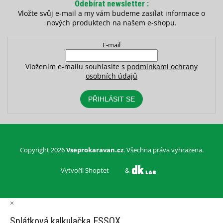
Odebírat newsletter
Vložte svůj e-mail a my vám budeme zasílat informace o
nových produktech na našem e-shopu.
E-mail
Vložením e-mailu souhlasíte s
podmínkami ochrany
osobních údajů
PŘIHLÁSIT SE
Copyright 2026
Vseprokaravan.cz
. Všechna práva vyhrazena.
Vytvořil Shoptet
&
×
Splátková kalkulačka ESSOX