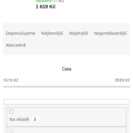
Skladem
(1 ks)
1 619 Kč
Ř
a
Doporučujeme
Nejlevnější
Nejdražší
Nejprodávanější
z
e
Abecedně
n
í
p
Cena
r
o
1619
Kč
3939
Kč
d
u
k
t
ů
Na skladě
2