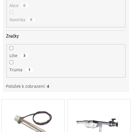
Akce
0
Novinka
0
Značky
Lilie
3
Truma
1
Položek k zobrazení:
4
V
ý
p
i
s