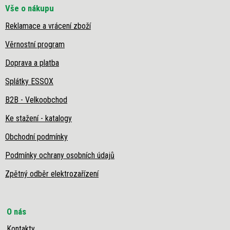
s
Vše o nákupu
u
Reklamace a vrácení zboží
Věrnostní program
Doprava a platba
Splátky ESSOX
B2B - Velkoobchod
Ke stažení - katalogy
Obchodní podmínky
Podmínky ochrany osobních údajů
Zpětný odběr elektrozařízení
O nás
Kontakty