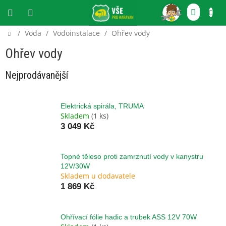
Přejít
NÁKU
na
obsah
KOŠÍ
Domů
/
Voda
/
Vodoinstalace
/
Ohřev vody
CZK
Ohřev vody
Nejprodávanější
Elektrická spirála, TRUMA
Skladem
(1 ks)
3 049 Kč
Topné těleso proti zamrznutí vody v kanystru
12V/30W
Skladem u dodavatele
1 869 Kč
Ohřívací fólie hadic a trubek ASS 12V 70W