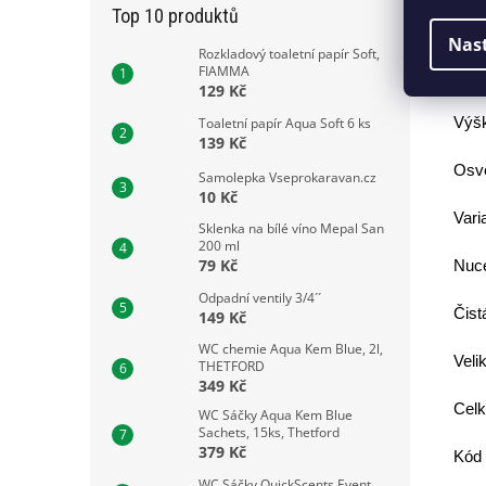
Top 10 produktů
Veli
Nas
Rozkladový toaletní papír Soft,
FIAMMA
Tlou
129 Kč
Výšk
Toaletní papír Aqua Soft 6 ks
139 Kč
Osvě
Samolepka Vseprokaravan.cz
10 Kč
Vari
Sklenka na bílé víno Mepal San
200 ml
79 Kč
Nuce
Odpadní ventily 3/4´´
Čist
149 Kč
WC chemie Aqua Kem Blue, 2l,
Veli
THETFORD
349 Kč
Celk
WC Sáčky Aqua Kem Blue
Sachets, 15ks, Thetford
379 Kč
Kód 
WC Sáčky QuickScents Event