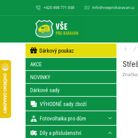
Přejít
+420 498 771 838
info@vseprokaravan.cz
na
obsah
P
Přeskočit
Dom
Dárkový poukaz
kategorie
o
s
Stře
AKCE
t
r
Značka
NOVINKY
a
n
Dárkové sady
n
í
VÝHODNÉ sady zboží
p
a
Fotovoltaika pro dům
n
e
Díly a příslušenství
l