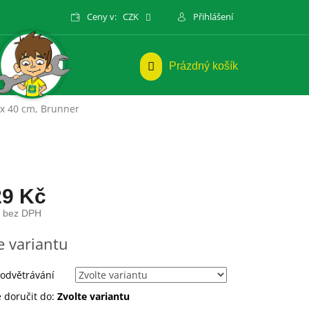
Ceny v:
CZK
Přihlášení
NÁKUPNÍ
Prázdný košík
KOŠÍK
x 40 cm, Brunner
29 Kč
č bez DPH
e variantu
odvětrávání
doručit do:
Zvolte variantu