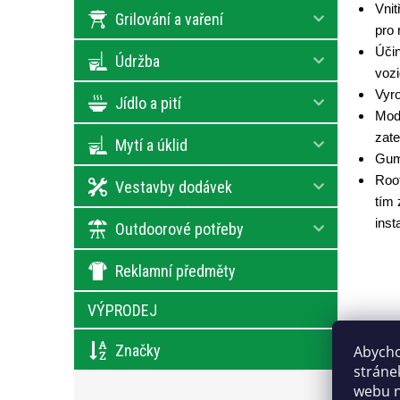
Vnit
Grilování a vaření
pro 
Účin
Údržba
vozi
Vyr
Jídlo a pití
Mode
zate
Mytí a úklid
Gumo
Roof
Vestavby dodávek
tím
inst
Outdoorové potřeby
Reklamní předměty
VÝPRODEJ
Značky
Abycho
stráne
S n
webu n