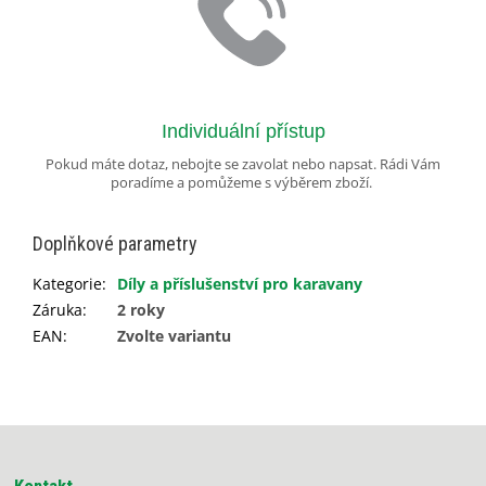
Individuální přístup
Pokud máte dotaz, nebojte se zavolat nebo napsat. Rádi Vám
poradíme a pomůžeme s výběrem zboží.
Doplňkové parametry
Kategorie
:
Díly a příslušenství pro karavany
Záruka
:
2 roky
EAN
:
Zvolte variantu
Z
á
p