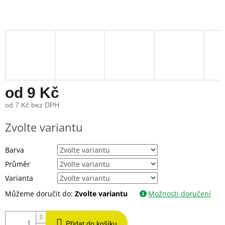
od
9 Kč
od
7 Kč
bez DPH
Měrná
Zvolte variantu
cena:
Barva
Průměr
Varianta
Můžeme doručit do:
Zvolte variantu
Možnosti doručení
Přidat do košíku