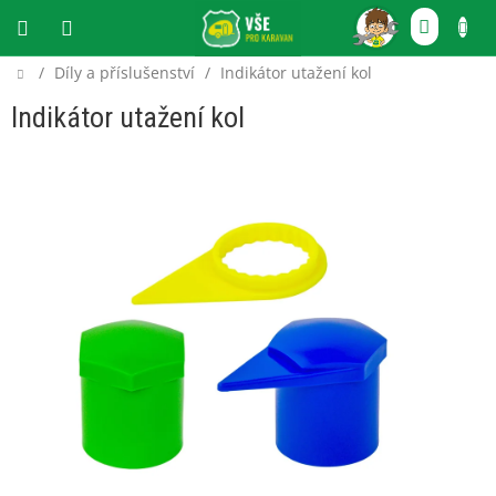
Přejít
NÁKU
na
obsah
KOŠÍ
Domů
/
Díly a příslušenství
/
Indikátor utažení kol
CZK
Indikátor utažení kol