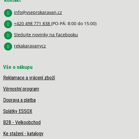
Kontakt
a
info
@
vseprokaravan.cz
t
í
+420 498 771 838
(PO-PÁ: 8:00 do 15:00)
Sledujte novinky na Facebooku
rekakaravanycz
Vše o nákupu
Reklamace a vrácení zboží
Věrnostní program
Doprava a platba
Splátky ESSOX
B2B - Velkoobchod
Ke stažení - katalogy