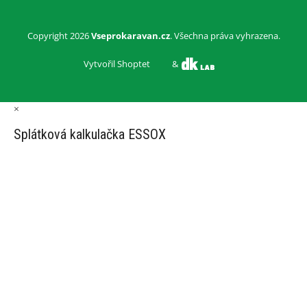
Copyright 2026
Vseprokaravan.cz
. Všechna práva vyhrazena.
Vytvořil Shoptet
&
×
Splátková kalkulačka ESSOX