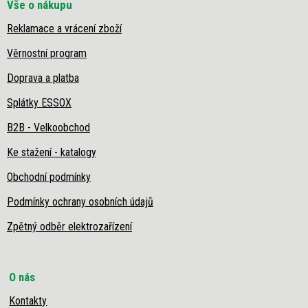
Vše o nákupu
u
Reklamace a vrácení zboží
Věrnostní program
Doprava a platba
Splátky ESSOX
B2B - Velkoobchod
Ke stažení - katalogy
Obchodní podmínky
Podmínky ochrany osobních údajů
Zpětný odběr elektrozařízení
O nás
Kontakty