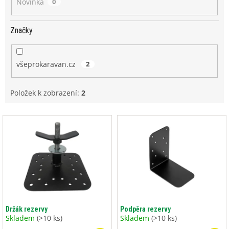
Novinka
0
Značky
všeprokaravan.cz
2
Položek k zobrazení:
2
V
ý
p
i
s
p
r
o
d
Držák rezervy
Podpěra rezervy
u
Skladem
(>10 ks)
Skladem
(>10 ks)