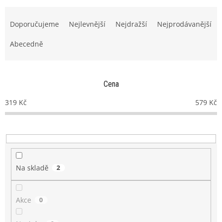
Ř
a
Doporučujeme
Nejlevnější
Nejdražší
Nejprodávanější
z
e
Abecedně
n
í
p
Cena
r
o
319
Kč
579
Kč
d
u
k
t
ů
Na skladě
2
Akce
0