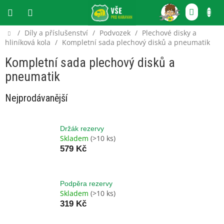
Přejít
NÁKU
na
obsah
KOŠÍ
Domů
/
Díly a příslušenství
/
Podvozek
/
Plechové disky a
CZK
hliníková kola
/
Kompletní sada plechový disků a pneumatik
Kompletní sada plechový disků a
pneumatik
Nejprodávanější
Držák rezervy
Skladem
(>10 ks)
579 Kč
Podpěra rezervy
Skladem
(>10 ks)
319 Kč