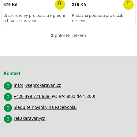
k
579 Kč
319 Kč
t
ů
Držák rezervy pro použití v přední
Přídavná podpora pro držák
schránce karavanu
rezervy
2
položek celkem
O
v
l
á
Z
d
á
a
p
c
Kontakt
í
a
p
info
@
vseprokaravan.cz
t
r
í
v
+420 498 771 838
(PO-PÁ: 8:00 do 15:00)
k
y
Sledujte novinky na Facebooku
v
rekakaravanycz
ý
p
i
s