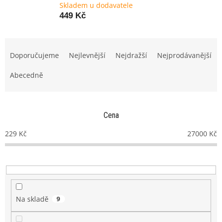
Skladem u dodavatele
449 Kč
Ř
a
Doporučujeme
Nejlevnější
Nejdražší
Nejprodávanější
z
e
Abecedně
n
í
p
Cena
r
o
229
Kč
27000
Kč
d
u
k
t
ů
Na skladě
9