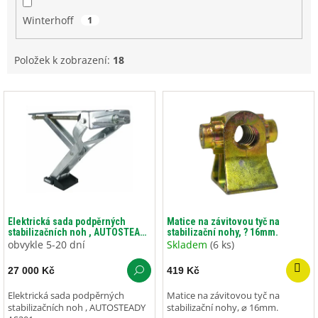
Winterhoff
1
Položek k zobrazení:
18
V
ý
p
i
s
p
r
o
d
Elektrická sada podpěrných
Matice na závitovou tyč na
stabilizačních noh , AUTOSTEADY
stabilizační nohy, ? 16mm.
u
AS201
obvykle 5-20 dní
Skladem
(6 ks)
k
t
27 000 Kč
419 Kč
ů
Elektrická sada podpěrných
Matice na závitovou tyč na
stabilizačních noh , AUTOSTEADY
stabilizační nohy, ⌀ 16mm.