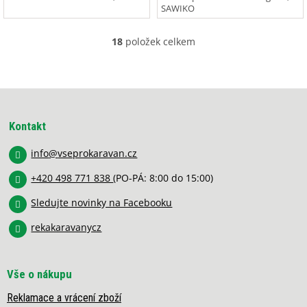
SAWIKO
18
položek celkem
O
v
l
á
Z
d
á
a
p
c
Kontakt
í
a
p
info
@
vseprokaravan.cz
t
r
í
v
+420 498 771 838
(PO-PÁ: 8:00 do 15:00)
k
y
Sledujte novinky na Facebooku
v
rekakaravanycz
ý
p
i
s
Vše o nákupu
u
Reklamace a vrácení zboží