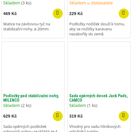
Skladem
(3 ks)
Skladem u dodavatele
469 Kč
229 Kč
Matice na závitovou tyč na
Podložky nožiček slouží k tomu,
stabilizační nohy, ⌀ 20mm.
aby se nožičky karavanu
nezabořily do země.
Podložky pod stabilizační nohy,
Sada opěrných desek Jack Pads,
MILENCO
CAMCO
Skladem
(2 ks)
Skladem
(1 ks)
629 Kč
319 Kč
Sada opěrných podložek
Vhodný pro sadu hliníkových
rohových nohou se skládá ze 4
výložníků Jumbo.