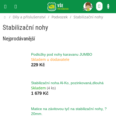
Přejít
NÁKU
na
obsah
KOŠÍ
Domů
/
Díly a příslušenství
/
Podvozek
/
Stabilizační nohy
CZK
Stabilizační nohy
Nejprodávanější
Podložky pod nohy karavanu JUMBO
Skladem u dodavatele
229 Kč
Stabilizační noha Al-Ko, pozinkovaná,dlouhá
Skladem
(4 ks)
1 679 Kč
Matice na závitovou tyč na stabilizační nohy, ?
20mm.