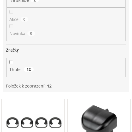
Na skladě
Akce
0
Novinka
0
Značky
Thule
12
Položek k zobrazení:
12
V
ý
p
i
s