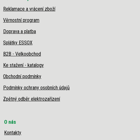
u
Reklamace a vrácení zboží
Věrnostní program
Doprava a platba
Splátky ESSOX
B2B - Velkoobchod
Ke stažení - katalogy
Obchodní podmínky
Podmínky ochrany osobních údajů
Zpětný odběr elektrozařízení
O nás
Kontakty