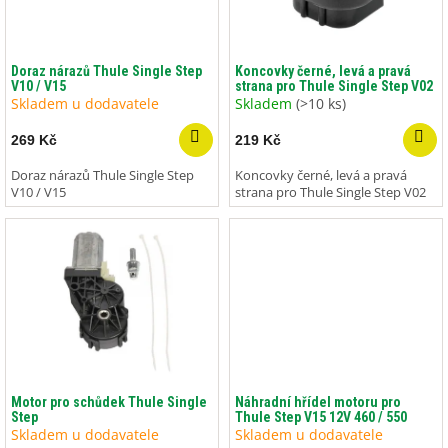
p
r
o
d
Doraz nárazů Thule Single Step
Koncovky černé, levá a pravá
V10 / V15
strana pro Thule Single Step V02
u
Skladem u dodavatele
Skladem
(>10 ks)
k
t
269 Kč
219 Kč
ů
Doraz nárazů Thule Single Step
Koncovky černé, levá a pravá
V10 / V15
strana pro Thule Single Step V02
Motor pro schůdek Thule Single
Náhradní hřídel motoru pro
Step
Thule Step V15 12V 460 / 550
Skladem u dodavatele
Skladem u dodavatele