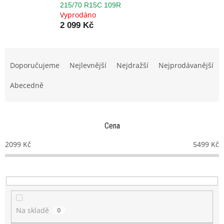
215/70 R15C 109R
Vyprodáno
2 099 Kč
Ř
a
Doporučujeme
Nejlevnější
Nejdražší
Nejprodávanější
z
e
Abecedně
n
í
p
Cena
r
o
2099
Kč
5499
Kč
d
u
k
t
ů
Na skladě
0