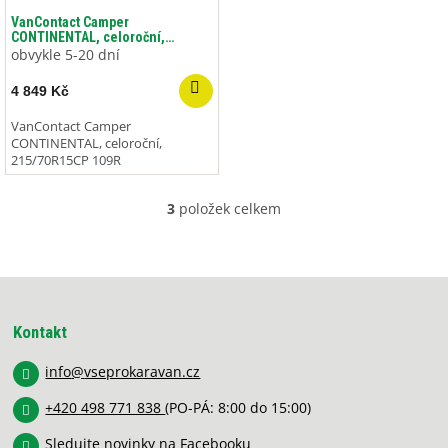
VanContact Camper
CONTINENTAL, celoroční,
215/70R15CP 109R
obvykle 5-20 dní
4 849 Kč
VanContact Camper
CONTINENTAL, celoroční,
215/70R15CP 109R
3
položek celkem
O
v
l
á
Z
d
á
a
p
c
Kontakt
í
a
p
info
@
vseprokaravan.cz
t
r
í
v
+420 498 771 838
(PO-PÁ: 8:00 do 15:00)
k
y
Sledujte novinky na Facebooku