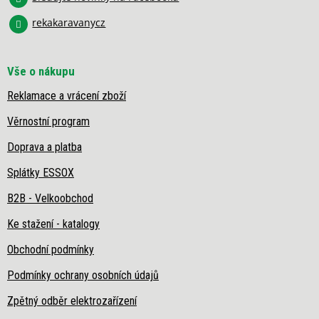
v
rekakaravanycz
ý
p
i
s
Vše o nákupu
u
Reklamace a vrácení zboží
Věrnostní program
Doprava a platba
Splátky ESSOX
B2B - Velkoobchod
Ke stažení - katalogy
Obchodní podmínky
Podmínky ochrany osobních údajů
Zpětný odběr elektrozařízení