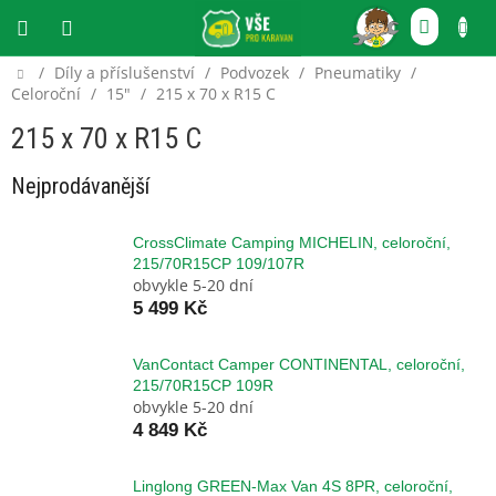
Přejít
NÁKU
na
obsah
KOŠÍ
Domů
/
Díly a příslušenství
/
Podvozek
/
Pneumatiky
/
CZK
Celoroční
/
15"
/
215 x 70 x R15 C
215 x 70 x R15 C
Nejprodávanější
CrossClimate Camping MICHELIN, celoroční,
215/70R15CP 109/107R
obvykle 5-20 dní
5 499 Kč
VanContact Camper CONTINENTAL, celoroční,
215/70R15CP 109R
obvykle 5-20 dní
4 849 Kč
Linglong GREEN-Max Van 4S 8PR, celoroční,