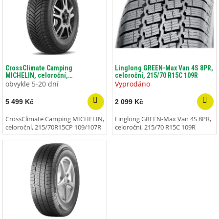
p
i
s
p
r
o
d
CrossClimate Camping
Linglong GREEN-Max Van 4S 8PR,
MICHELIN, celoroční,
celoroční, 215/70 R15C 109R
u
215/70R15CP 109/107R
obvykle 5-20 dní
Vyprodáno
k
t
5 499 Kč
2 099 Kč
ů
CrossClimate Camping MICHELIN,
Linglong GREEN-Max Van 4S 8PR,
celoroční, 215/70R15CP 109/107R
celoroční, 215/70 R15C 109R