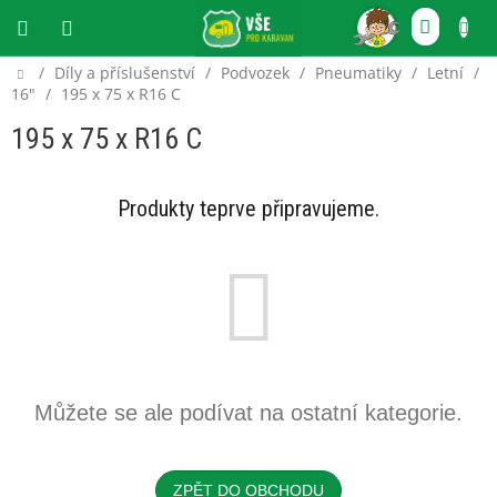
Přejít
NÁKU
na
obsah
KOŠÍ
Domů
/
Díly a příslušenství
/
Podvozek
/
Pneumatiky
/
Letní
/
CZK
16"
/
195 x 75 x R16 C
195 x 75 x R16 C
Produkty teprve připravujeme.
Můžete se ale podívat na ostatní kategorie.
ZPĚT DO OBCHODU