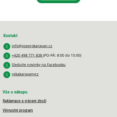
Z
á
p
Kontakt
a
info
@
vseprokaravan.cz
t
í
+420 498 771 838
(PO-PÁ: 8:00 do 15:00)
Sledujte novinky na Facebooku
rekakaravanycz
Vše o nákupu
Reklamace a vrácení zboží
Věrnostní program