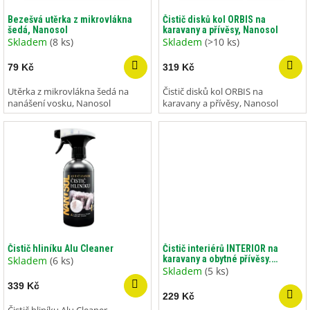
o
ů
d
Bezešvá utěrka z mikrovlákna
Čistič disků kol ORBIS na
šedá, Nanosol
karavany a přívěsy, Nanosol
u
Skladem
(8 ks)
Skladem
(>10 ks)
k
t
79 Kč
319 Kč
ů
Utěrka z mikrovlákna šedá na
Čistič disků kol ORBIS na
nanášení vosku, Nanosol
karavany a přívěsy, Nanosol
Čistič hliníku Alu Cleaner
Čistič interiérů INTERIOR na
karavany a obytné přívěsy.
Skladem
(6 ks)
Nanosol
Skladem
(5 ks)
339 Kč
229 Kč