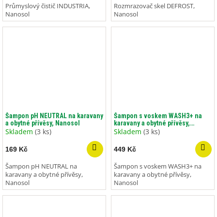
Průmyslový čistič INDUSTRIA,
Rozmrazovač skel DEFROST,
Nanosol
Nanosol
Šampon pH NEUTRAL na karavany
Šampon s voskem WASH3+ na
a obytné přívěsy, Nanosol
karavany a obytné přívěsy,
Nanosol
Skladem
(3 ks)
Skladem
(3 ks)
169 Kč
449 Kč
Šampon pH NEUTRAL na
Šampon s voskem WASH3+ na
karavany a obytné přívěsy,
karavany a obytné přívěsy,
Nanosol
Nanosol