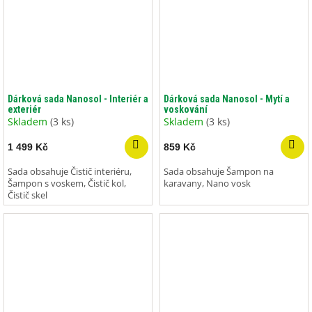
Dárková sada Nanosol - Interiér a
Dárková sada Nanosol - Mytí a
exteriér
voskování
Skladem
(3 ks)
Skladem
(3 ks)
1 499 Kč
859 Kč
Sada obsahuje Čistič interiéru,
Sada obsahuje Šampon na
Šampon s voskem, Čistič kol,
karavany, Nano vosk
Čistič skel