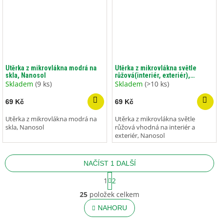
Utěrka z mikrovlákna modrá na
Utěrka z mikrovlákna světle
skla, Nanosol
růžová(interiér, exteriér),
Nanosol
Skladem
(9 ks)
Skladem
(>10 ks)
69 Kč
69 Kč
Utěrka z mikrovlákna modrá na
Utěrka z mikrovlákna světle
skla, Nanosol
růžová vhodná na interiér a
exteriér, Nanosol
NAČÍST 1 DALŠÍ
S
1
2
t
O
r
25
položek celkem
v
á
l
NAHORU
n
á
k