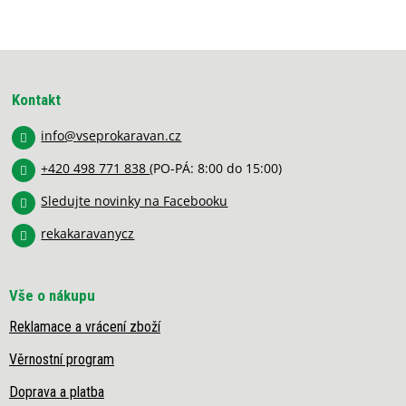
o
d
v
a
á
c
Z
n
í
í
á
p
p
r
Kontakt
a
v
k
info
@
vseprokaravan.cz
t
y
í
v
+420 498 771 838
(PO-PÁ: 8:00 do 15:00)
ý
Sledujte novinky na Facebooku
p
i
rekakaravanycz
s
u
Vše o nákupu
Reklamace a vrácení zboží
Věrnostní program
Doprava a platba