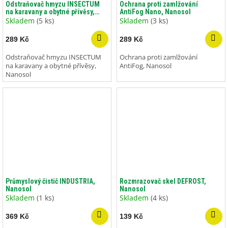
Odstraňovač hmyzu INSECTUM
Ochrana proti zamlžování
na karavany a obytné přívěsy,
AntiFog Nano, Nanosol
Nanosol
Skladem
(5 ks)
Skladem
(3 ks)
289 Kč
289 Kč
Odstraňovač hmyzu INSECTUM
Ochrana proti zamlžování
na karavany a obytné přívěsy,
AntiFog, Nanosol
Nanosol
Průmyslový čistič INDUSTRIA,
Rozmrazovač skel DEFROST,
Nanosol
Nanosol
Skladem
(1 ks)
Skladem
(4 ks)
369 Kč
139 Kč