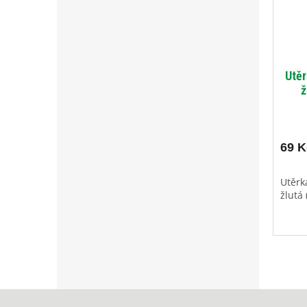
Utěr
ž
69 K
Utěrk
žlutá 
Z