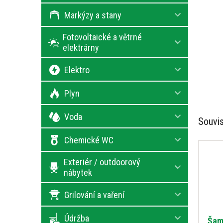
Markýzy a stany
Fotovoltaické a větrné
elektrárny
Elektro
Plyn
Voda
Souvis
Chemické WC
Exteriér / outdoorový
nábytek
Grilování a vaření
Údržba
Šam