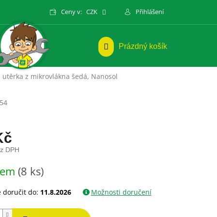
Ceny v:
CZK
Přihlášení
NÁKUPNÍ
Prázdný košík
KOŠÍK
 utěrka z mikrovlákna šedá, Nanosol
54
Kč
ez DPH
dem
(8 ks)
doručit do:
11.8.2026
Možnosti doručení