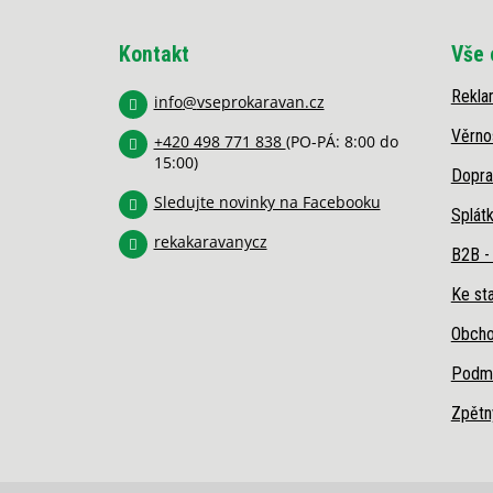
á
p
Kontakt
Vše 
a
t
Rekla
í
info
@
vseprokaravan.cz
Věrno
+420 498 771 838
(PO-PÁ: 8:00 do
15:00)
Dopra
Sledujte novinky na Facebooku
Splát
rekakaravanycz
B2B -
Ke sta
Obcho
Podmí
Zpětn