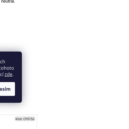
neutral.
ich
 tohoto
ací
zde
.
asím
Kód:
CP0152