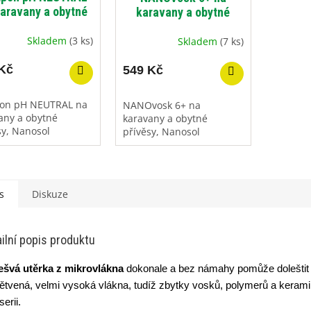
karavany a obytné
karavany a obytné
řívěsy, Nanosol
přívěsy, Nanosol
Skladem
(3 ks)
Skladem
(7 ks)
Kč
549 Kč
on pH NEUTRAL na
NANOvosk 6+ na
any a obytné
karavany a obytné
sy, Nanosol
přívěsy, Nanosol
s
Diskuze
ilní popis produktu
švá utěrka z mikrovlákna
dokonale a bez námahy pomůže doleštit 
ětvená, velmi vysoká vlákna, tudíž zbytky vosků, polymerů a kerami
erii.