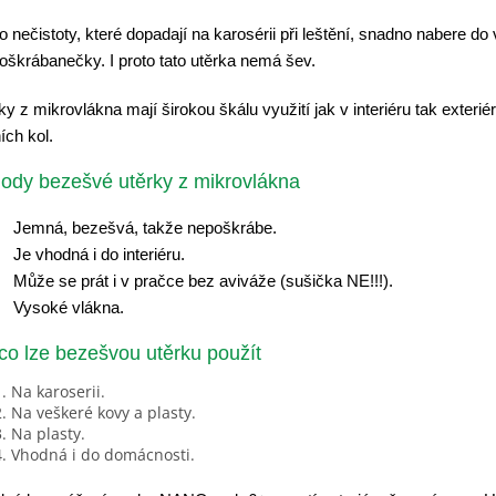
o nečistoty, které dopadají na karosérii při leštění, snadno nabere do 
oškrábanečky. I proto tato utěrka nemá šev.
ky z mikrovlákna mají širokou škálu využití jak v interiéru tak exteri
ích kol.
ody
bezešvé utěrky z mikrovlákna
Jemná, bezešvá, takže nepoškrábe.
Je vhodná i do interiéru.
Může se prát i v pračce bez aviváže (sušička NE!!!).
Vysoké vlákna.
co lze bezešvou utěrku použít
Na karoserii.
Na veškeré kovy a plasty.
Na plasty.
Vhodná i do domácnosti.