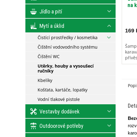
na 
Jídlo a pití
p
Mytí a úklid
169 
Čistící prostředky / kosmetika
Šamp
Čištění vodovodního systému
karav
Čištění WC
přívě
Utěrky, houby a vysoušecí
ručníky
Kbelíky
Popi
Košťata, kartáče, lopatky
Vodní tlakové pistole
Deta
Vestavby dodávek
Beze
Outdoorové potřeby
rozv
karos