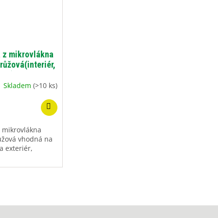
 z mikrovlákna
růžová(interiér,
riér), Nanosol
Skladem
(>10 ks)
z mikrovlákna
růžová vhodná na
a exteriér,