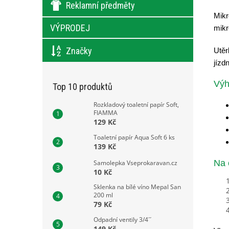
Reklamní předměty
Mikr
VÝPRODEJ
mikr
Značky
Utěr
jízdn
Výh
Top 10 produktů
Rozkladový toaletní papír Soft,
FIAMMA
129 Kč
Toaletní papír Aqua Soft 6 ks
139 Kč
Na 
Samolepka Vseprokaravan.cz
10 Kč
Sklenka na bílé víno Mepal San
200 ml
79 Kč
Odpadní ventily 3/4´´
149 Kč