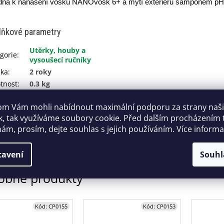
ná k nanášení vosku NANOvosk 6+ a mytí exteriéru šampónem
pH 
lňkové parametry
Utěrky, houby a
gorie
:
vysoušecí ručníky
uka
:
2 roky
tnost
:
0.3 kg
:
0765588281318
m Vám mohli nabídnout maximální podporu za strany naš
40000009
k, tak využíváme soubory cookie. Před dalším procházením
duktu
:
ám, prosím, dejte souhlas s jejich používáním. Více inform
tavení
Souhl
Kód:
CP0155
Kód:
CP0153