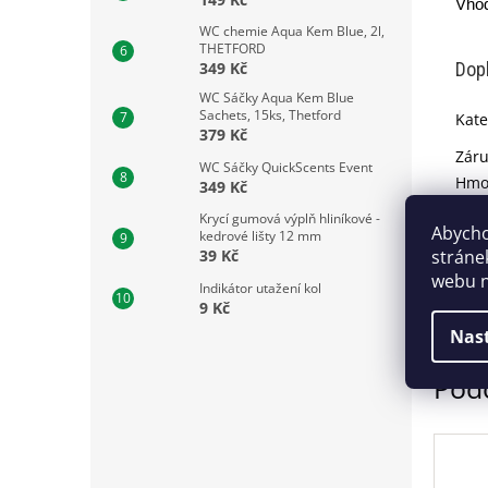
Vhod
WC chemie Aqua Kem Blue, 2l,
THETFORD
Dop
349 Kč
WC Sáčky Aqua Kem Blue
Sachets, 15ks, Thetford
Kate
379 Kč
Zár
WC Sáčky QuickScents Event
Hmo
349 Kč
EAN
Krycí gumová výplň hliníkové -
Abycho
Kód
kedrové lišty 12 mm
stráne
pro
39 Kč
webu n
Indikátor utažení kol
9 Kč
Nas