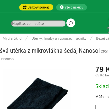
Dárkový poukaz
Vše o nákupu
ů
Mytí a úklid
Utěrky, houby a vysoušecí ručníky
Bezešvá
švá utěrka z mikrovlákna šedá, Nanosol
CP01
:
Nanosol
79 
65 Kč b
Měrná
Skla
cena:
Můžeme 