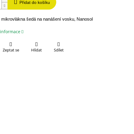
Přidat do košíku
 mikrovlákna šedá na nanášení vosku, Nanosol
 informace
Zeptat se
Hlídat
Sdílet