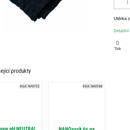
Utěrka z
Detailní
Tisk
ející produkty
Kód:
NA0172
Kód:
NA0168
pon pH NEUTRAL
NANOvosk 6+ na