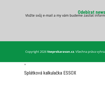
Odebírat news
Vložte svůj e-mail a my vám budeme zasílat info
Copyright 2026
Vseprokaravan.cz
. Všechna práva vyhra
×
Splátková kalkulačka ESSOX