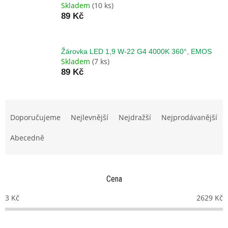
Skladem
(10 ks)
89 Kč
Žárovka LED 1,9 W-22 G4 4000K 360°, EMOS
Skladem
(7 ks)
89 Kč
Ř
a
Doporučujeme
Nejlevnější
Nejdražší
Nejprodávanější
z
e
Abecedně
n
í
p
Cena
r
o
3
Kč
2629
Kč
d
u