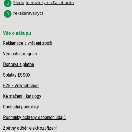
Sledujte novinky na Facebooku
p
i
rekakaravanycz
s
u
Vše o nákupu
Reklamace a vrácení zboží
Věrnostní program
Doprava a platba
Splátky ESSOX
B2B - Velkoobchod
Ke stažení - katalogy
Obchodní podmínky
Podmínky ochrany osobních údajů
Zpětný odběr elektrozařízení