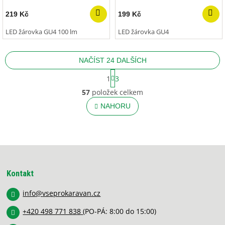
219 Kč
199 Kč
LED žárovka GU4 100 lm
LED žárovka GU4
NAČÍST 24 DALŠÍCH
S
1
3
t
O
r
57
položek celkem
v
á
l
NAHORU
n
á
k
o
d
v
a
á
c
Z
n
í
í
á
p
p
r
Kontakt
a
v
k
info
@
vseprokaravan.cz
t
y
í
v
+420 498 771 838
(PO-PÁ: 8:00 do 15:00)
ý