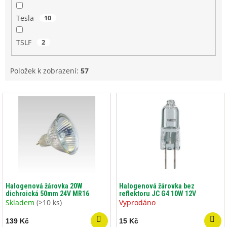
Tesla
10
TSLF
2
Položek k zobrazení:
57
V
ý
p
i
s
p
r
o
d
Halogenová žárovka 20W
Halogenová žárovka bez
dichroická 50mm 24V MR16
reflektoru JC G4 10W 12V
u
Skladem
(>10 ks)
Vyprodáno
k
t
139 Kč
15 Kč