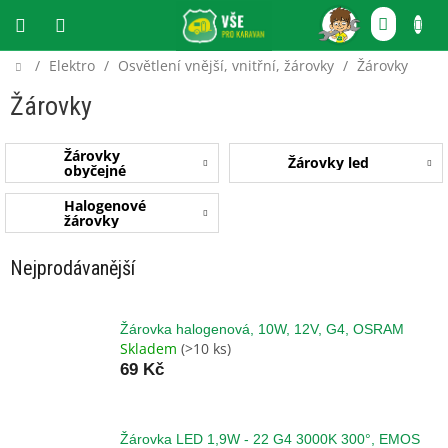
Přejít
NÁKU
na
obsah
KOŠÍ
Domů
/
Elektro
/
Osvětlení vnější, vnitřní, žárovky
/
Žárovky
CZK
Žárovky
Žárovky
Žárovky led
obyčejné
Halogenové
žárovky
Nejprodávanější
Žárovka halogenová, 10W, 12V, G4, OSRAM
Skladem
(>10 ks)
69 Kč
Žárovka LED 1,9W - 22 G4 3000K 300°, EMOS