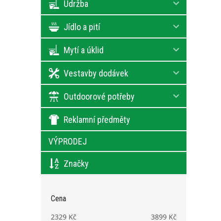
Údržba
Jídlo a pití
Mytí a úklid
Vestavby dodávek
Outdoorové potřeby
Reklamní předměty
VÝPRODEJ
Značky
Cena
2329
Kč
3899
Kč