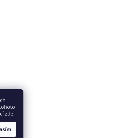
ich
 tohoto
ací
zde
.
asím