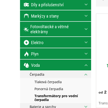
e
z
Díly a příslušenství
l
e
V
n
Markýzy a stany
ý
í
p
p
Fotovoltaické a větrné
i
r
elektrárny
s
o
p
d
Elektro
r
u
o
k
Plyn
d
t
u
ů
Voda
k
t
Čerpadla
ů
Tlaková čerpadla
Ponorná čerpadla
2 
od
Transformátory pro vodní
čerpadla
Trans
Baterie a sprchy