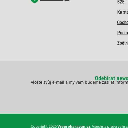
B2B -
Ke sta
Obcho
Podmí
Zpětn
Odebírat news
Vložte svůj e-mail a my vám budeme zasílat info
Copyright 2026
Vseprokaravan.cz
. Všechna práva vyhra