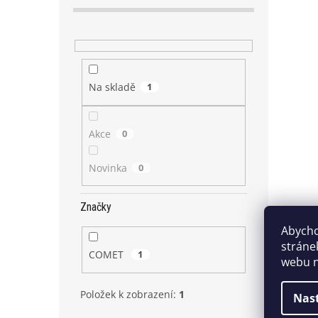
Na skladě
1
Akce
0
Novinka
0
Značky
Abycho
stráne
COMET
1
webu n
Položek k zobrazení:
1
Nas