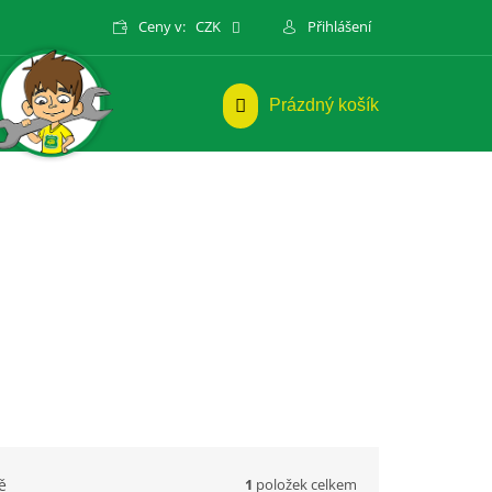
Ceny v:
CZK
Přihlášení
NÁKUPNÍ
Prázdný košík
KOŠÍK
1
položek celkem
ě