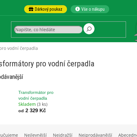
Dárkový poukaz
Vše o nákupu
pro vodní čerpadla
sformátory pro vodní čerpadla
dávanější
Transformátor pro
vodní čerpadla
Skladem
(3 ks)
2 329 Kč
od
ručujeme
Nejlevnější
Nejdražší
Nejprodávanější
Abecedn