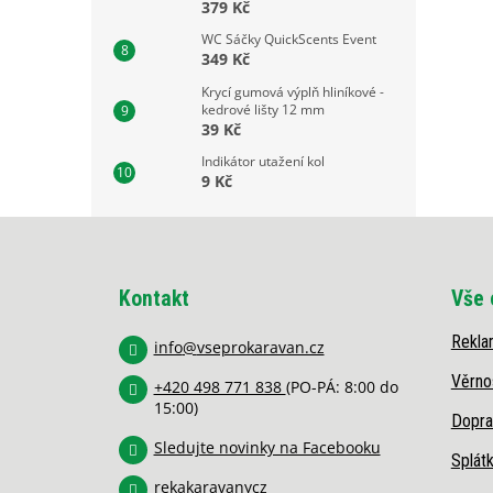
379 Kč
WC Sáčky QuickScents Event
349 Kč
Krycí gumová výplň hliníkové -
kedrové lišty 12 mm
39 Kč
Indikátor utažení kol
9 Kč
Z
á
p
Kontakt
Vše 
a
t
Rekla
í
info
@
vseprokaravan.cz
Věrno
+420 498 771 838
(PO-PÁ: 8:00 do
15:00)
Dopra
Sledujte novinky na Facebooku
Splát
rekakaravanycz