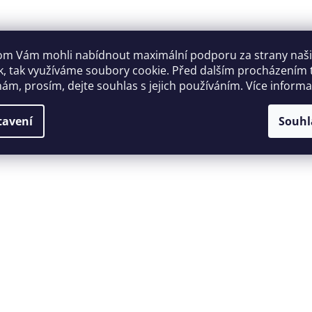
m Vám mohli nabídnout maximální podporu za strany naš
k, tak využíváme soubory cookie. Před dalším procházením
ám, prosím, dejte souhlas s jejich používáním. Více inform
tavení
Souhl