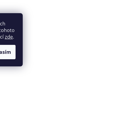
ich
 tohoto
ací
zde
.
asím