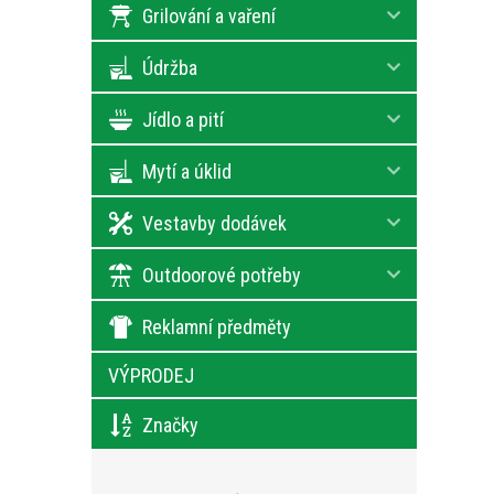
Grilování a vaření
Údržba
Jídlo a pití
Mytí a úklid
Vestavby dodávek
Outdoorové potřeby
Reklamní předměty
VÝPRODEJ
Značky