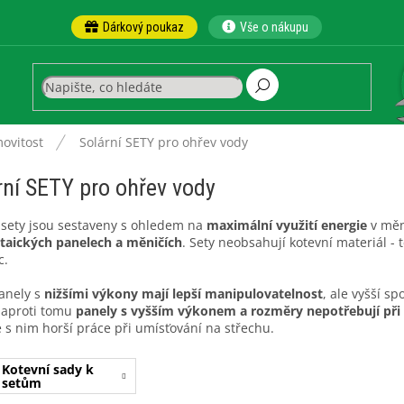
Dárkový poukaz
Vše o nákupu
ovitost
Solární SETY pro ohřev vody
rní SETY pro ohřev vody
 sety jsou sestaveny s ohledem na
maximální využití energie
v měn
ltaických panelech a měničích
. Sety neobsahují kotevní materiál - t
c.
anely s
nižšími výkony mají lepší manipulovatelnost
, ale vyšší s
aproti tomu
panely s vyšším výkonem a rozměry nepotřebují při v
e s nim horší práce při umísťování na střechu.
Kotevní sady k
setům