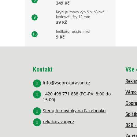
349 Kč
Krycí gumová výplň hliníkové -
kedrové lišty 12 mm
39 Kč
Indikátor utažení kol
9 Kč
Z
á
p
Kontakt
Vše 
a
t
Rekla
í
info
@
vseprokaravan.cz
Věrno
+420 498 771 838
(PO-PÁ: 8:00 do
15:00)
Dopra
Sledujte novinky na Facebooku
Splát
rekakaravanycz
B2B -
Ke sta