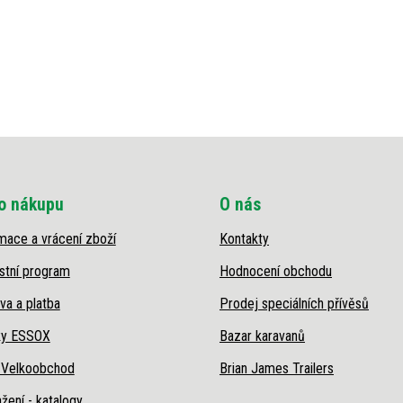
o nákupu
O nás
mace a vrácení zboží
Kontakty
stní program
Hodnocení obchodu
va a platba
Prodej speciálních přívěsů
ky ESSOX
Bazar karavanů
 Velkoobchod
Brian James Trailers
žení - katalogy