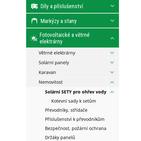
e
Díly a příslušenství
l
Markýzy a stany
Fotovoltaické a větrné
elektrárny
Větrné elektrárny
Solární panely
Karavan
Nemovitost
Solární SETY pro ohřev vody
Kotevní sady k setům
Převodníky, střídače
Příslušenství k převodníkům
Bezpečnost, požární ochrana
Držáky panelů