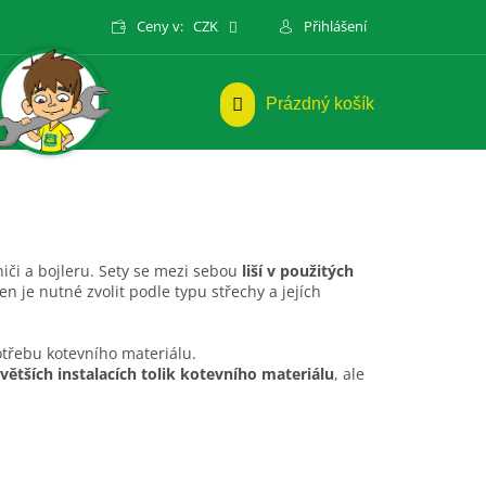
Ceny v:
CZK
Přihlášení
NÁKUPNÍ
Prázdný košík
KOŠÍK
iči a bojleru. Sety se mezi sebou
liší v použitých
en je nutné zvolit podle typu střechy a jejích
potřebu kotevního materiálu.
ětších instalacích tolik kotevního materiálu
, ale