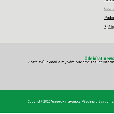
Obcho
Podmí
Zpětn
Odebírat news
Vložte svůj e-mail a my vám budeme zasílat info
Copyright 2026
Vseprokaravan.cz
. Všechna práva vyhra