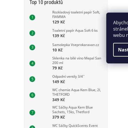
Top 10 produktů
Rozkladový toaletní papír Soft,
FIAMMA
129 Kč
Abycho
stráne
Toaletní papír Aqua Soft 6 ks
webu n
139 Kč
Samolepka Vseprokaravan.cz
Nas
10 Kč
Sklenka na bílé víno Mepal San
200 ml
79 Kč
Odpadní ventily 3/4´´
149 Kč
WC chemie Aqua Kem Blue, 2l,
THETFORD
349 Kč
WC Sáčky Aqua Kem Blue
Sachets, 15ks, Thetford
379 Kč
WC Sáčky QuickScents Event