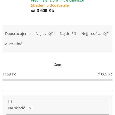
Přední stěna pro Thule Omnistor
Skladem u dodavatele
3 609 Kč
od
Ř
a
Doporučujeme
Nejlevnější
Nejdražší
Nejprodávanější
z
e
Abecedně
n
í
p
Cena
r
o
1169
Kč
71069
Kč
d
u
k
t
ů
Na skladě
5