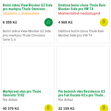
Boční stěna View Blocker G2 Side
Dešťová boční clona Thule Rain
pro markýzu Thule Omnistor
Blocker Side pro VW T4
Serie 5, 6
Skladem u dodavatele
Momentálně nedostupné
6 359 Kč
4 569 Kč
Boční stěna View Blocker G2 Side
Dešťová boční clona Thule Rain
pro markýzu Thule Omnistor
Blocker Side pro VW T4
Serie 5, 6
Markýzový stan pro Thule
Pár bočních stěn Residence G3
Omnistor 5102
pro Fiat Ducato H2 a pro Thule
Omnistor 5200/6300
Na dotaz
Na dotaz
40 379 Kč
32 159 Kč