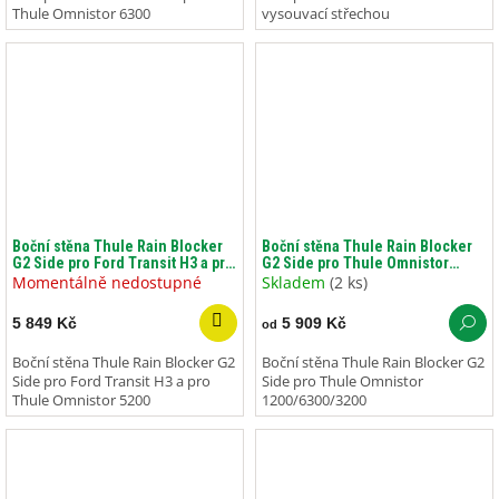
Thule Omnistor 6300
vysouvací střechou
Boční stěna Thule Rain Blocker
Boční stěna Thule Rain Blocker
G2 Side pro Ford Transit H3 a pro
G2 Side pro Thule Omnistor
Thule Omnistor 5200
1200/6300/3200
Momentálně nedostupné
Skladem
(2 ks)
5 849 Kč
5 909 Kč
od
Boční stěna Thule Rain Blocker G2
Boční stěna Thule Rain Blocker G2
Side pro Ford Transit H3 a pro
Side pro Thule Omnistor
Thule Omnistor 5200
1200/6300/3200