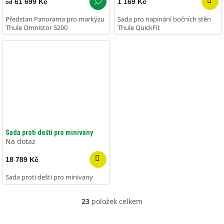
61 699 Kč
1 169 Kč
od
Předstan Panorama pro markýzu
Sada pro napínání bočních stěn
Thule Omnistor 5200
Thule QuickFit
Sada proti dešti pro minivany
Na dotaz
18 789 Kč
Sada proti dešti pro minivany
23
položek celkem
O
v