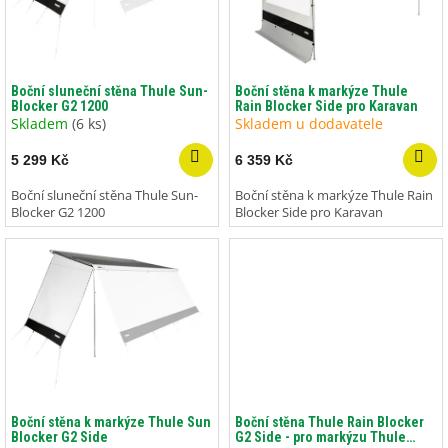
p
r
o
d
Boční sluneční stěna Thule Sun-
Boční stěna k markýze Thule
Blocker G2 1200
Rain Blocker Side pro Karavan
u
Skladem
(6 ks)
Skladem u dodavatele
k
t
5 299 Kč
6 359 Kč
ů
Boční sluneční stěna Thule Sun-
Boční stěna k markýze Thule Rain
Blocker G2 1200
Blocker Side pro Karavan
Boční stěna k markýze Thule Sun
Boční stěna Thule Rain Blocker
Blocker G2 Side
G2 Side - pro markýzu Thule