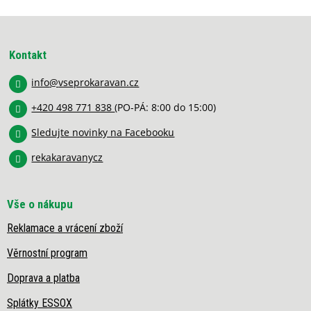
l
á
Z
d
á
a
p
c
Kontakt
í
a
p
info
@
vseprokaravan.cz
t
r
í
v
+420 498 771 838
(PO-PÁ: 8:00 do 15:00)
k
y
Sledujte novinky na Facebooku
v
rekakaravanycz
ý
p
i
s
Vše o nákupu
u
Reklamace a vrácení zboží
Věrnostní program
Doprava a platba
Splátky ESSOX