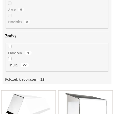
Akce
0
Novinka
0
Značky
FIAMMA
1
Thule
22
Položek k zobrazení:
23
V
ý
p
i
s