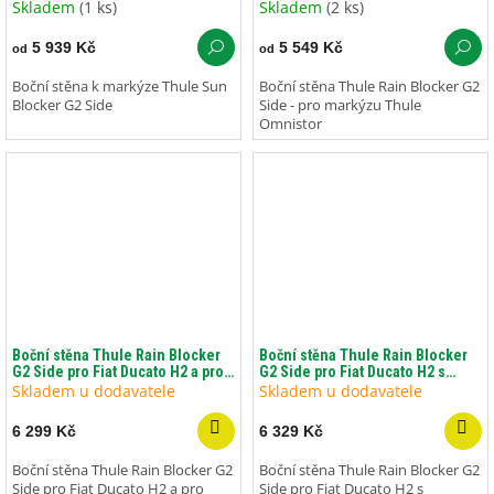
Omnistor
Skladem
(1 ks)
Skladem
(2 ks)
5 939 Kč
5 549 Kč
od
od
Boční stěna k markýze Thule Sun
Boční stěna Thule Rain Blocker G2
Blocker G2 Side
Side - pro markýzu Thule
Omnistor
Boční stěna Thule Rain Blocker
Boční stěna Thule Rain Blocker
G2 Side pro Fiat Ducato H2 a pro
G2 Side pro Fiat Ducato H2 s
Thule Omnistor 6300
vysouvací střechou
Skladem u dodavatele
Skladem u dodavatele
6 299 Kč
6 329 Kč
Boční stěna Thule Rain Blocker G2
Boční stěna Thule Rain Blocker G2
Side pro Fiat Ducato H2 a pro
Side pro Fiat Ducato H2 s