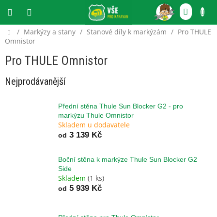
Přejít
NÁKU
na
obsah
KOŠÍ
Domů
/
Markýzy a stany
/
Stanové díly k markýzám
/
Pro THULE
CZK
Omnistor
Pro THULE Omnistor
Nejprodávanější
Přední stěna Thule Sun Blocker G2 - pro
markýzu Thule Omnistor
Skladem u dodavatele
3 139 Kč
od
Boční stěna k markýze Thule Sun Blocker G2
Side
Skladem
(1 ks)
5 939 Kč
od