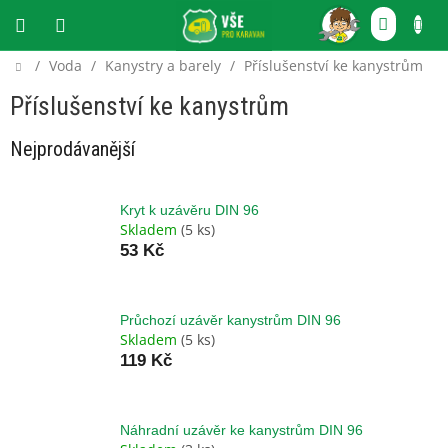
Přejít
NÁKU
na
obsah
KOŠÍ
Domů
/
Voda
/
Kanystry a barely
/
Příslušenství ke kanystrům
CZK
Příslušenství ke kanystrům
Nejprodávanější
Kryt k uzávěru DIN 96
Skladem
(5 ks)
53 Kč
Průchozí uzávěr kanystrům DIN 96
Skladem
(5 ks)
119 Kč
Náhradní uzávěr ke kanystrům DIN 96