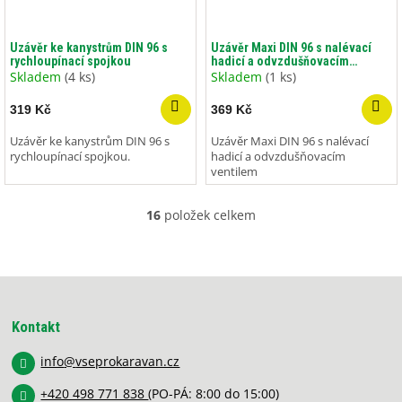
Uzávěr ke kanystrům DIN 96 s
Uzávěr Maxi DIN 96 s nalévací
rychloupínací spojkou
hadicí a odvzdušňovacím
ventilem
Skladem
(4 ks)
Skladem
(1 ks)
319 Kč
369 Kč
Uzávěr ke kanystrům DIN 96 s
Uzávěr Maxi DIN 96 s nalévací
rychloupínací spojkou.
hadicí a odvzdušňovacím
ventilem
16
položek celkem
O
v
l
á
Z
d
á
a
p
c
Kontakt
í
a
p
info
@
vseprokaravan.cz
t
r
í
v
+420 498 771 838
(PO-PÁ: 8:00 do 15:00)