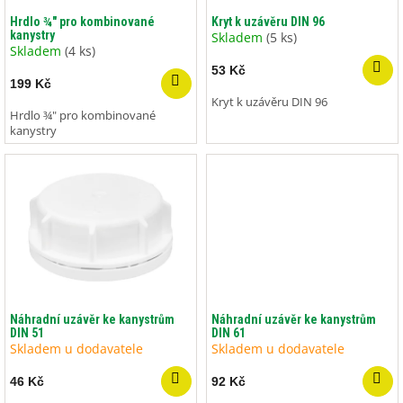
d
Hrdlo ¾" pro kombinované
Kryt k uzávěru DIN 96
kanystry
u
Skladem
(5 ks)
Skladem
(4 ks)
k
53 Kč
t
199 Kč
ů
Kryt k uzávěru DIN 96
Hrdlo ¾" pro kombinované
kanystry
Náhradní uzávěr ke kanystrům
Náhradní uzávěr ke kanystrům
DIN 51
DIN 61
Skladem u dodavatele
Skladem u dodavatele
46 Kč
92 Kč