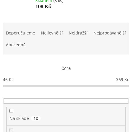
Skladem
(3 ks)
109 Kč
Ř
a
Doporučujeme
Nejlevnější
Nejdražší
Nejprodávanější
z
e
Abecedně
n
í
p
Cena
r
o
46
Kč
369
Kč
d
u
k
t
ů
Na skladě
12