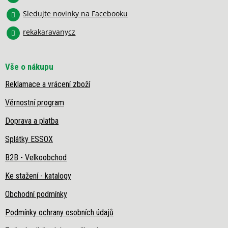
k
y
Sledujte novinky na Facebooku
v
rekakaravanycz
ý
p
i
s
Vše o nákupu
u
Reklamace a vrácení zboží
Věrnostní program
Doprava a platba
Splátky ESSOX
B2B - Velkoobchod
Ke stažení - katalogy
Obchodní podmínky
Podmínky ochrany osobních údajů