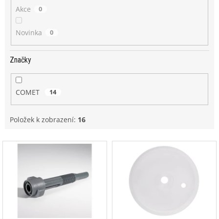
Akce
0
Novinka
0
Značky
COMET
14
Položek k zobrazení:
16
V
ý
p
i
s
p
r
o