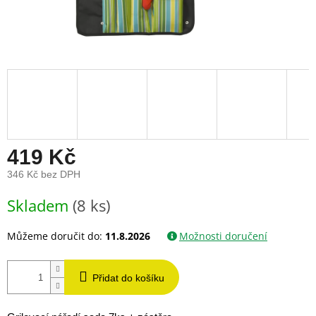
419 Kč
346 Kč bez DPH
Měrná
Skladem
(8 ks)
cena:
Můžeme doručit do:
11.8.2026
Možnosti doručení
Přidat do košíku