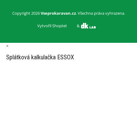
Copyright 2026
Vseprokaravan.cz
. Všechna práva vyhrazena.
Vytvořil Shoptet
&
×
Splátková kalkulačka ESSOX