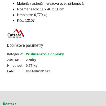
Materiál nástrojů:
nerezová ocel, silikonová
Rozměr sady: 11
x 46 x 11 cm
Hmotnost: 0,770 kg
Kód: 13107
Doplňkové parametry
Kategorie
:
Příslušenství a doplňky
Záruka
:
2 roky
Hmotnost
:
0.77 kg
EAN
:
8591686131079
Z
á
p
Kontakt