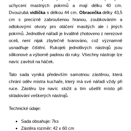
uchycení mastných pokrmů a mají délku 40 cm.
Dvouzubá
vidlička
s délkou 44 cm.
Obracečka
délky 43,5
cm s precizně zabroušenou hranou, zoubkováním a
odtokovými otvory pro otáčení masitých ale i jiných
pokrmů. Jednotlivé nářadí je kvalitně zhotoveno z nerezové
oceli, není nijak zbytečně tvarováno, což významně
usnadňuje čištění. Rukojeti jednotlivých nástrojů jsou
silikonové a výborně padnou do ruky. Všechny nástroje lze
navíc zavěsit na háček.
Tato sada vyniká především samotnou zástěrou, která
chrání oděv mistra kuchaře, který má své nářadí vždy při
ruce. Zástěru lze navíc složit a tím ušetřit místo při
skladování veškerých nástrojů.
Technické údaje:
Sada obsahuje: 7ks
Zástěra rozměr:
42 x 60 cm