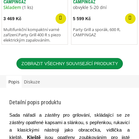
CAMPINGAZ
CAMPINGAZ
Skladem
(1 ks)
obvykle 5-20 dní
3 469 Kč
5 599 Kč
Multifunkční kompaktní varné
Party Grill a sporák, 600 R,
zařízení.Party Grill 400 R s piezo
CAMPINGAZ
elektrickým zapalováním.
ZOBRAZIT VŠECHNY SOUVISEJÍCÍ PRODUKTY
Popis
Diskuze
Detailní popis produktu
Sada nářadí a zástěry pro grilování, skládající se ze
zástěry opatřené kapsami a slánkou, s pepřenkou, rukavicí
a klasickými nástroji jako obracečka, vidlička a
kleště.
Kleště
jsou opatřeny zoubkováním pro jisté