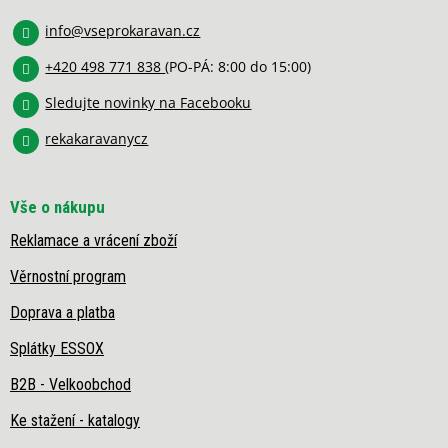
a
info
@
vseprokaravan.cz
t
í
+420 498 771 838
(PO-PÁ: 8:00 do 15:00)
Sledujte novinky na Facebooku
rekakaravanycz
Vše o nákupu
Reklamace a vrácení zboží
Věrnostní program
Doprava a platba
Splátky ESSOX
B2B - Velkoobchod
Ke stažení - katalogy