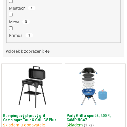
Meateor
1
Meva
3
Primus
1
Položek k zobrazení:
46
V
ý
p
i
s
p
r
o
d
Kempingový plynový gril
Party Grill a sporák, 400 R,
Campingaz Tour & Grill CV Plus
CAMPINGAZ
u
Skladem u dodavatele
Skladem
(1 ks)