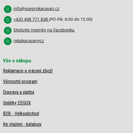
a
v
k
info
@
vseprokaravan.cz
t
y
í
v
+420 498 771 838
(PO-PÁ: 8:00 do 15:00)
ý
Sledujte novinky na Facebooku
p
i
rekakaravanycz
s
u
Vše o nákupu
Reklamace a vrácení zboží
Věrnostní program
Doprava a platba
Splátky ESSOX
B2B - Velkoobchod
Ke stažení - katalogy