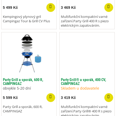
k
t
5 499 Kč
3 469 Kč
ů
Kempingový plynový gril
Multifunkční kompaktní varné
Campingaz Tour & Grill CV Plus
zařízení.Party Grill 400 R s piezo
elektrickým zapalováním.
Party Grill a sporák, 600 R,
Party Grill® a sporák, 400 CV,
CAMPINGAZ
CAMPINGAZ
obvykle 5-20 dní
Skladem u dodavatele
5 599 Kč
3 419 Kč
Party Grill a sporák, 600 R,
Multifunkční kompaktní varné
CAMPINGAZ
zařízení.Party Grill® 400 R s piezo
elektrickým zapalováním.