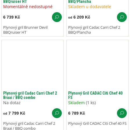
BBQruiser HT
BBQ/Plancha
Momentálně nedostupné
Skladem u dodavatele
6 739 Kč
6 209 Kč
od
Plynový gril Brunner Devil
Plynový gril Cadac Carri Chef 2
BBQruiser HT
BBQ/Plancha
Plynový gril Cadac Carri Chef 2
Plynový Gril CADAC Citi Chef 40
Braai / BBQ combo
FS
Na dotaz
Skladem
(1 ks)
7 799 Kč
6 789 Kč
od
Plynový gril Cadac Carri Chef 2
Plynový Gril CADAC Citi Chef 40 FS
Braai / BBQ combo