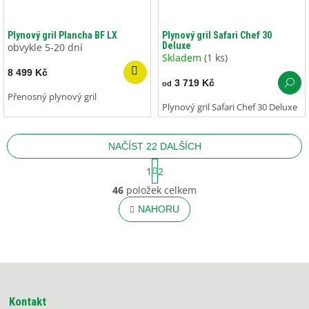
Plynový gril Plancha BF LX
Plynový gril Safari Chef 30
Deluxe
obvykle 5-20 dní
Skladem
(1 ks)
8 499 Kč
3 719 Kč
od
Přenosný plynový gril
Plynový gril Safari Chef 30 Deluxe
NAČÍST 22 DALŠÍCH
S
1
2
t
O
r
46
položek celkem
v
á
l
NAHORU
n
á
k
o
d
v
a
á
c
Z
n
í
í
á
p
p
r
Kontakt