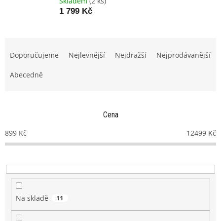
Skladem
(2 ks)
1 799 Kč
Ř
a
Doporučujeme
Nejlevnější
Nejdražší
Nejprodávanější
z
e
Abecedně
n
í
p
Cena
r
o
899
Kč
12499
Kč
d
u
k
t
ů
Na skladě
11