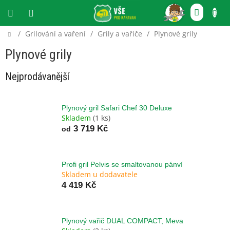
Přejít
NÁKU
na
obsah
KOŠÍ
Domů
/
Grilování a vaření
/
Grily a vařiče
/
Plynové grily
CZK
Plynové grily
Nejprodávanější
Plynový gril Safari Chef 30 Deluxe
Skladem
(1 ks)
3 719 Kč
od
Profi gril Pelvis se smaltovanou pánví
Skladem u dodavatele
4 419 Kč
Plynový vařič DUAL COMPACT, Meva