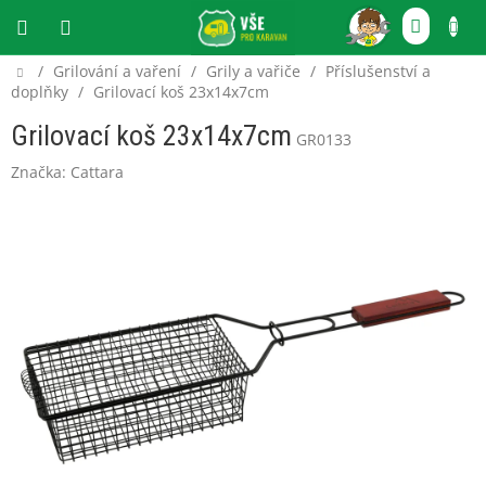
Přejít
NÁKU
na
obsah
KOŠÍ
Domů
/
Grilování a vaření
/
Grily a vařiče
/
Příslušenství a
CZK
doplňky
/
Grilovací koš 23x14x7cm
Grilovací koš 23x14x7cm
GR0133
Značka:
Cattara