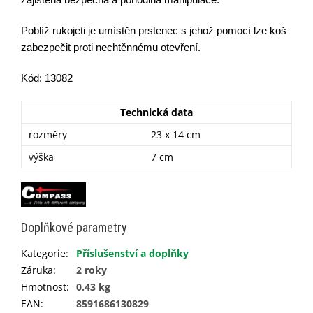
Poblíž rukojeti je umístěn prstenec s jehož pomocí lze koš
zabezpečit proti nechtěnnému otevření.
Kód: 13082
Technická data
rozměry
23 x 14 cm
výška
7 cm
Doplňkové parametry
Kategorie
:
Příslušenství a doplňky
Záruka
:
2 roky
Hmotnost
:
0.43 kg
EAN
:
8591686130829