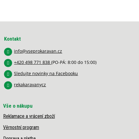
Z
á
p
Kontakt
a
info
@
vseprokaravan.cz
t
í
+420 498 771 838
(PO-PÁ: 8:00 do 15:00)
Sledujte novinky na Facebooku
rekakaravanycz
Vše o nákupu
Reklamace a vrácení zboží
Věrnostní program
Doprava a platba