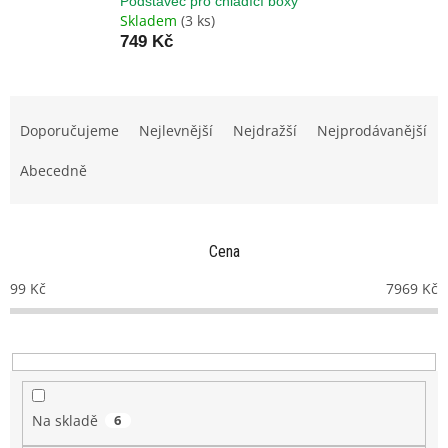
Podstavec pro chladící boxy
Skladem
(3 ks)
749 Kč
Ř
a
Doporučujeme
Nejlevnější
Nejdražší
Nejprodávanější
z
e
Abecedně
n
í
p
Cena
r
o
99
Kč
7969
Kč
d
u
k
t
ů
Na skladě
6