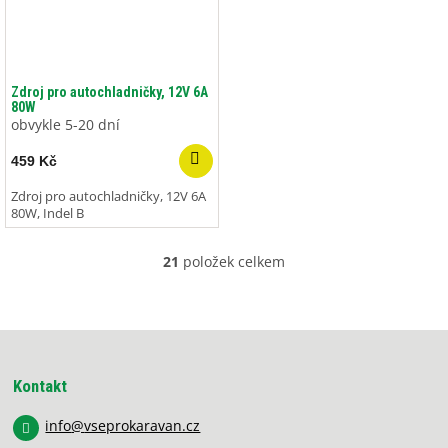
Zdroj pro autochladničky, 12V 6A
80W
obvykle 5-20 dní
459 Kč
Zdroj pro autochladničky, 12V 6A
80W, Indel B
21
položek celkem
O
v
l
á
Z
d
á
a
p
c
Kontakt
í
a
p
info
@
vseprokaravan.cz
t
r