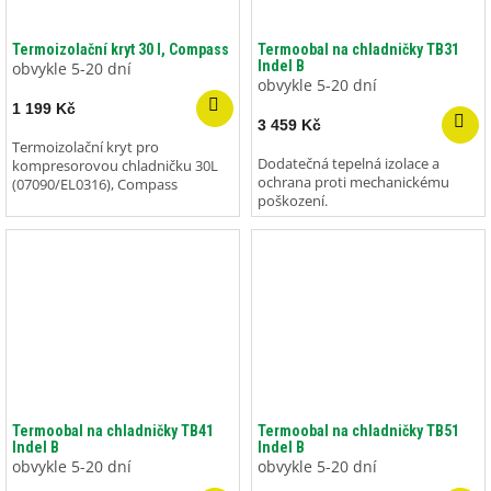
Termoizolační kryt 30 l, Compass
Termoobal na chladničky TB31
Indel B
obvykle 5-20 dní
obvykle 5-20 dní
1 199 Kč
3 459 Kč
Termoizolační kryt pro
Dodatečná tepelná izolace a
kompresorovou chladničku 30L
ochrana proti mechanickému
(07090/EL0316), Compass
poškození.
Termoobal na chladničky TB41
Termoobal na chladničky TB51
Indel B
Indel B
obvykle 5-20 dní
obvykle 5-20 dní