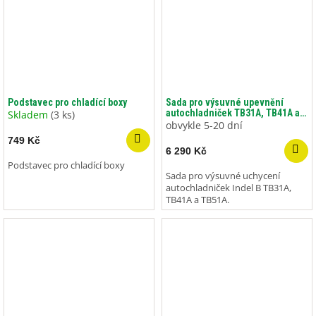
Podstavec pro chladící boxy
Sada pro výsuvné upevnění
autochladniček TB31A, TB41A a
Skladem
(3 ks)
TB51A
obvykle 5-20 dní
749 Kč
6 290 Kč
Podstavec pro chladící boxy
Sada pro výsuvné uchycení
autochladniček Indel B TB31A,
TB41A a TB51A.