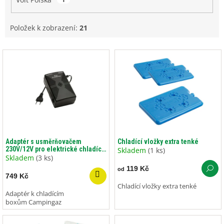
Položek k zobrazení:
21
V
ý
p
i
s
p
r
o
d
Adaptér s usměrňovačem
Chladící vložky extra tenké
230V/12V pro elektrické chladící
u
Skladem
(1 ks)
boxy
Skladem
(3 ks)
k
119 Kč
od
t
749 Kč
ů
Chladící vložky extra tenké
Adaptér k chladícím
boxům Campingaz