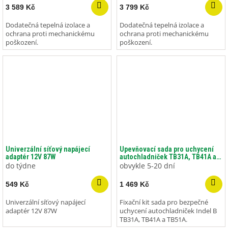
3 589 Kč
3 799 Kč
Dodatečná tepelná izolace a
Dodatečná tepelná izolace a
ochrana proti mechanickému
ochrana proti mechanickému
poškození.
poškození.
Univerzální síťový napájecí
Upevňovací sada pro uchycení
adaptér 12V 87W
autochladniček TB31A, TB41A a
TB51A.
do týdne
obvykle 5-20 dní
549 Kč
1 469 Kč
Univerzální síťový napájecí
Fixační kit sada pro bezpečné
adaptér 12V 87W
uchycení autochladniček Indel B
TB31A, TB41A a TB51A.