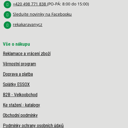
í
v
+420 498 771 838
(PO-PÁ: 8:00 do 15:00)
k
y
Sledujte novinky na Facebooku
v
rekakaravanycz
ý
p
i
s
Vše o nákupu
u
Reklamace a vrácení zboží
Věrnostní program
Doprava a platba
Splátky ESSOX
B2B - Velkoobchod
Ke stažení - katalogy
Obchodní podmínky
Podmínky ochrany osobních údajů