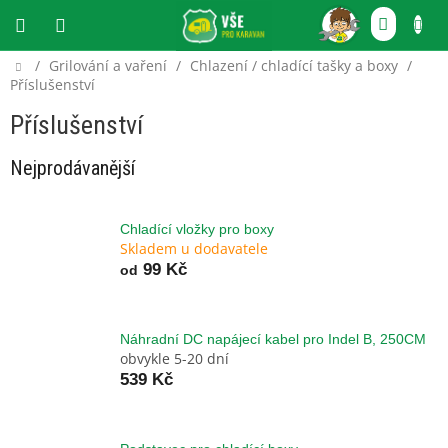
Přejít
NÁKU
na
obsah
KOŠÍ
Domů
/
Grilování a vaření
/
Chlazení / chladící tašky a boxy
/
CZK
Příslušenství
Příslušenství
Nejprodávanější
Chladící vložky pro boxy
Skladem u dodavatele
99 Kč
od
Náhradní DC napájecí kabel pro Indel B, 250CM
obvykle 5-20 dní
539 Kč