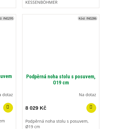
KESSENBÖHMER
d:
IN0295
Kód:
IN0286
osuvem
Podpěrná noha stolu s posuvem,
O19 cm
a dotaz
Na dotaz
8 029 Kč
vem
Podpěrná noha stolu s posuvem,
Ø19 cm