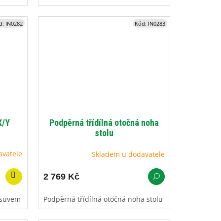
d:
IN0282
Kód:
IN0283
X/Y
Podpěrná třídílná otočná noha
stolu
avatele
Skladem u dodavatele
2 769 Kč
osuvem
Podpěrná třídílná otočná noha stolu