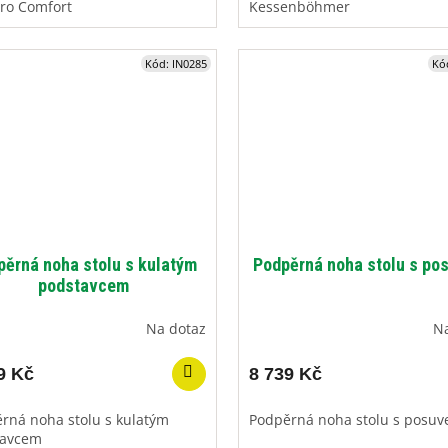
ro Comfort
Kessenböhmer
Kód:
IN0285
Kó
pěrná noha stolu s kulatým
Podpěrná noha stolu s p
podstavcem
Na dotaz
N
9 Kč
8 739 Kč
rná noha stolu s kulatým
Podpěrná noha stolu s posu
tavcem