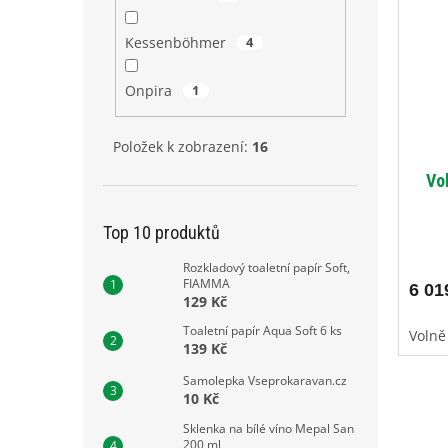
Kessenböhmer
4
Onpira
1
Položek k zobrazení:
16
Vol
Top 10 produktů
Rozkladový toaletní papír Soft,
FIAMMA
6 01
129 Kč
Toaletní papír Aqua Soft 6 ks
Volně 
139 Kč
Samolepka Vseprokaravan.cz
10 Kč
Sklenka na bílé víno Mepal San
200 ml