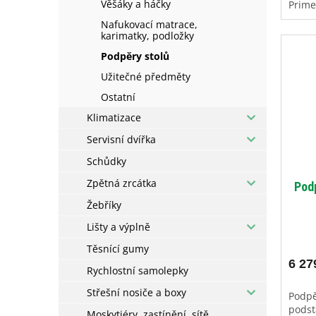
Věšáky a háčky
Prime
Nafukovací matrace,
karimatky, podložky
Podpěry stolů
Užitečné předměty
Ostatní
Klimatizace
Servisní dvířka
Schůdky
Zpětná zrcátka
Pod
Žebříky
Lišty a výplně
Těsnící gumy
6 27
Rychlostní samolepky
Střešní nosiče a boxy
Podpě
pods
Moskytiéry, zastínění, sítě