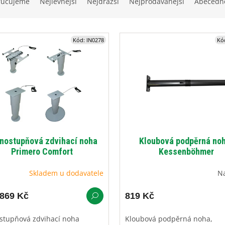
ručujeme
Nejlevnější
Nejdražší
Nejprodávanější
Abecedn
Kód:
IN0278
Kó
nostupňová zdvihací noha
Kloubová podpěrná no
Primero Comfort
Kessenböhmer
Skladem u dodavatele
N
869 Kč
819 Kč
stupňová zdvihací noha
Kloubová podpěrná noha,