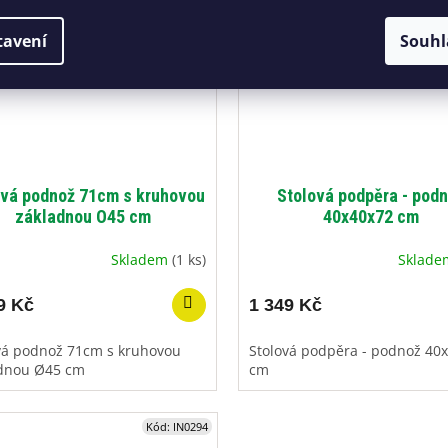
tavení
Souhl
ová podnož 71cm s kruhovou
Stolová podpěra - pod
základnou O45 cm
40x40x72 cm
Skladem
(1 ks)
Sklad
9 Kč
1 349 Kč
vá podnož 71cm s kruhovou
Stolová podpěra - podnož 40
dnou Ø45 cm
cm
Kód:
IN0294