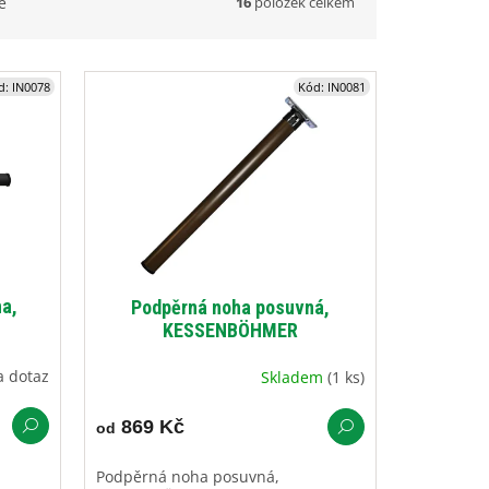
16
položek celkem
ě
d:
IN0078
Kód:
IN0081
ha,
Podpěrná noha posuvná,
KESSENBÖHMER
a dotaz
Skladem
(1 ks)
869 Kč
od
Podpěrná noha posuvná,