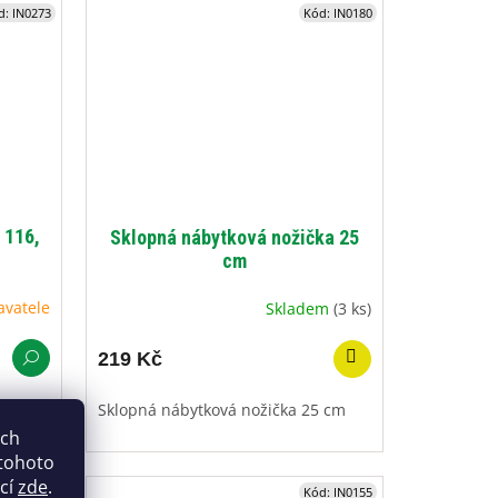
d:
IN0273
Kód:
IN0180
 116,
Sklopná nábytková nožička 25
cm
avatele
Skladem
(3 ks)
219 Kč
,
Sklopná nábytková nožička 25 cm
ich
 tohoto
ací
zde
.
d:
IN0175
Kód:
IN0155