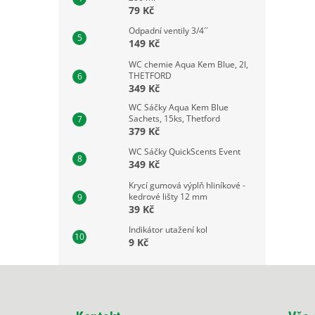
79 Kč
Odpadní ventily 3/4´´
149 Kč
WC chemie Aqua Kem Blue, 2l,
THETFORD
349 Kč
WC Sáčky Aqua Kem Blue
Sachets, 15ks, Thetford
379 Kč
WC Sáčky QuickScents Event
349 Kč
Krycí gumová výplň hliníkové -
kedrové lišty 12 mm
39 Kč
Indikátor utažení kol
9 Kč
Z
á
p