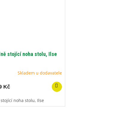
ně stojící noha stolu, Ilse
Skladem u dodavatele
9 Kč
stojící noha stolu, Ilse
O
v
l