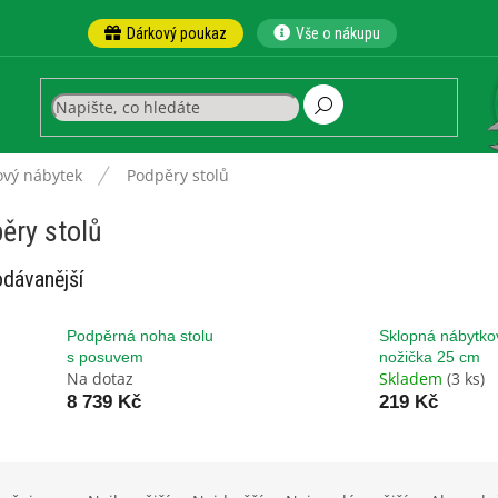
Dárkový poukaz
Vše o nákupu
rový nábytek
Podpěry stolů
ěry stolů
dávanější
Podpěrná noha stolu
Sklopná nábytko
s posuvem
nožička 25 cm
Na dotaz
Skladem
(3 ks)
8 739 Kč
219 Kč