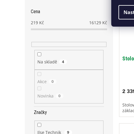
Cena
Nas
219
Kč
16129
Kč
Stol
Na skladě
4
Akce
0
2 33
Novinka
0
Stolo
zákla
Značky
Ilse Technik
9