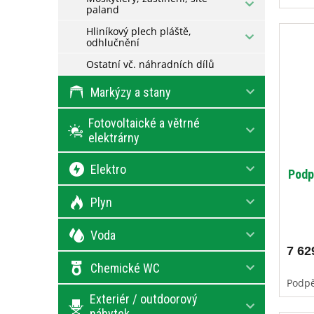
paland
Hliníkový plech pláště,
odhlučnění
Ostatní vč. náhradních dílů
Markýzy a stany
Fotovoltaické a větrné
elektrárny
Elektro
Podp
Plyn
Voda
7 62
Chemické WC
Podpě
Exteriér / outdoorový
nábytek