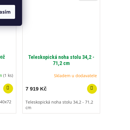
asím
nož
Teleskopická noha stolu 34,2 -
71,2 cm
em
(1 ks)
Skladem u dodavatele
7 919 Kč
x40x72
Teleskopická noha stolu 34,2 - 71,2
cm