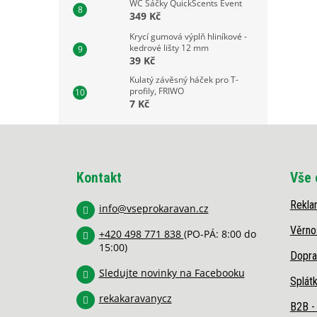
WC Sáčky QuickScents Event
349 Kč
Krycí gumová výplň hliníkové -
kedrové lišty 12 mm
39 Kč
Kulatý závěsný háček pro T-
profily, FRIWO
7 Kč
Z
á
p
Kontakt
Vše 
a
t
Rekla
í
info
@
vseprokaravan.cz
Věrno
+420 498 771 838
(PO-PÁ: 8:00 do
15:00)
Dopra
Sledujte novinky na Facebooku
Splát
rekakaravanycz
B2B -