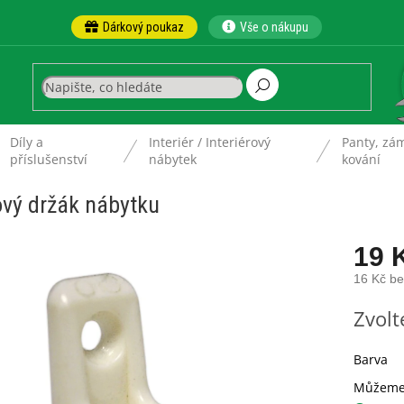
Dárkový poukaz
Vše o nákupu
Díly a
Interiér / Interiérový
Panty, zám
ů
příslušenství
nábytek
kování
vý držák nábytku
19 
16 Kč b
Měrná
Zvolt
cena:
Barva
Můžeme 