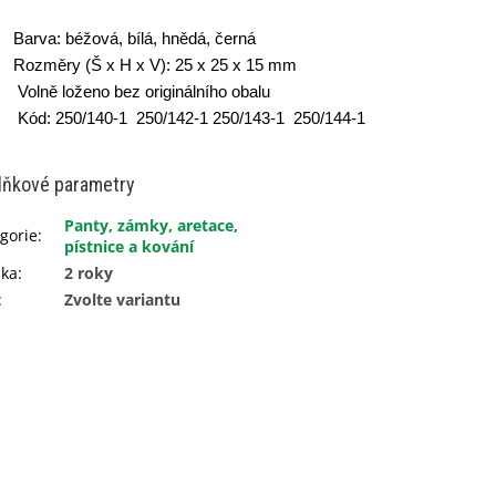
Barva: béžová, bílá, hnědá, černá
Rozměry (Š x H x V): 25 x 25 x 15 mm
Volně loženo bez originálního obalu
Kód: 250/140-1 250/142-1 250/143-1 250/144-1
lňkové parametry
Panty, zámky, aretace,
gorie
:
pístnice a kování
uka
:
2 roky
:
Zvolte variantu