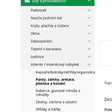
Díly a příslušenství
l
Podvozek
Nosiče jízdních kol
Kryty, plachty a izolace
Okna
Zabezpečení
Topení v karavanu
Lednice
Interiér / Interiérový nábytek
Kapsáře/botníky/skříňky/organizéry
Panty, zámky, aretace,
Popi
pístnice a kování
Koberce, gumové rohože a
rohožky
Deta
Závěsy, záclony a ostatní
Věšáky a háčky
Roho