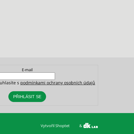
E-mail
uhlasíte s
podmínkami ochrany osobních údajů
PŘIHLÁSIT SE
Vytvořil Shoptet
&