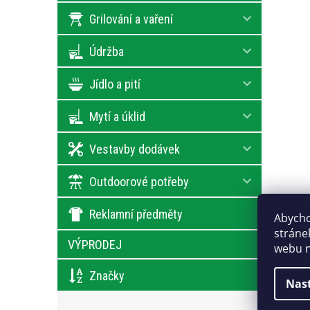
Grilování a vaření
Údržba
Jídlo a pití
Mytí a úklid
Vestavby dodávek
Outdoorové potřeby
Reklamní předměty
Abycho
stráne
VÝPRODEJ
webu n
Značky
Nas