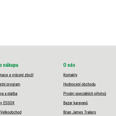
o nákupu
O nás
mace a vrácení zboží
Kontakty
stní program
Hodnocení obchodu
va a platba
Prodej speciálních přívěsů
ky ESSOX
Bazar karavanů
 Velkoobchod
Brian James Trailers