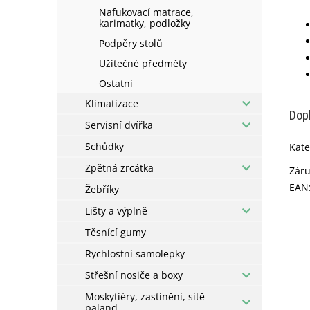
Nafukovací matrace,
karimatky, podložky
Podpěry stolů
Užitečné předměty
Ostatní
Klimatizace
Dop
Servisní dvířka
Schůdky
Kate
Zpětná zrcátka
Zár
EAN
Žebříky
Lišty a výplně
Těsnící gumy
Rychlostní samolepky
Střešní nosiče a boxy
Moskytiéry, zastínění, sítě
paland