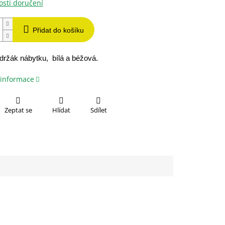
sti doručení
Přidat do košíku
ržák nábytku, bílá a béžová.
 informace
Zeptat se
Hlídat
Sdílet