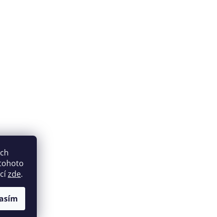
ich
 tohoto
ací
zde
.
asím