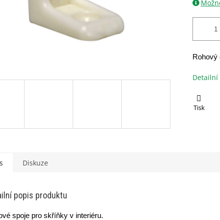
Možno
Rohový d
Detailní
Tisk
s
Diskuze
ilní popis produktu
vé spoje pro skříňky v interiéru.