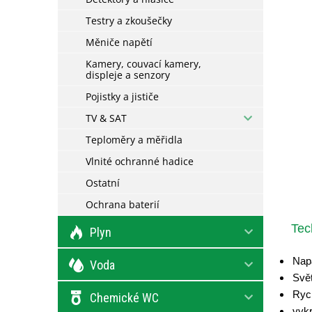
Testry a zkoušečky
Měniče napětí
Kamery, couvací kamery,
displeje a senzory
Pojistky a jističe
TV & SAT
Teploměry a měřidla
Vlnité ochranné hadice
Ostatní
Ochrana baterií
Tec
Plyn
Nap
Voda
Svět
Rych
Chemické WC
vykr