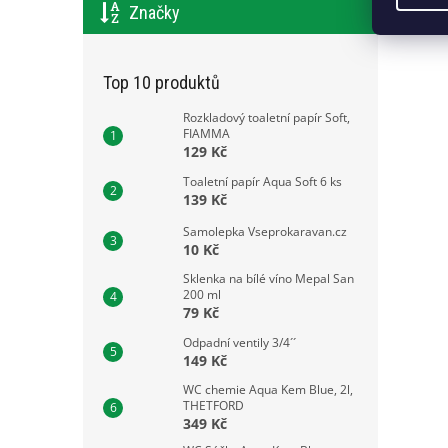
Značky
Top 10 produktů
Rozkladový toaletní papír Soft,
FIAMMA
129 Kč
Toaletní papír Aqua Soft 6 ks
139 Kč
Samolepka Vseprokaravan.cz
10 Kč
Sklenka na bílé víno Mepal San
200 ml
79 Kč
Odpadní ventily 3/4´´
149 Kč
WC chemie Aqua Kem Blue, 2l,
THETFORD
349 Kč