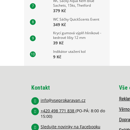
WC Sáčky Aqua Kem Blue
Sachets, 15ks, Thetford
379 Kč
WC Sáčky QuickScents Event
349 Kč
Krycí gumová výplň hliníkové -
kedrové lišty 12 mm
39 Kč
Indikátor utažení kol
9 Kč
Z
á
p
Kontakt
Vše 
a
t
Rekla
í
info
@
vseprokaravan.cz
Věrno
+420 498 771 838
(PO-PÁ: 8:00 do
15:00)
Dopra
Sledujte novinky na Facebooku