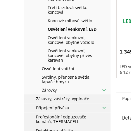
Třetí brzdová světla,
koncová
Koncové mlhové světlo
LED
Osvětlení venkovní, LED
Osvětlení venkovní,
koncové, obytné vozidlo
Osvětlení venkovní,
1 34
koncové, obytný přívěs -
karavan
LED v
Osvětlení vnitřní
a 12 /
Svítilny, přenosná světla,
lapače hmyzu
Žárovky
Popi
Zásuvky, zástrčky, vypínače
Připojení přívěsu
Profesionální odpuzovače
Deta
komárů, THERMACELL
Detektory a hlásiče