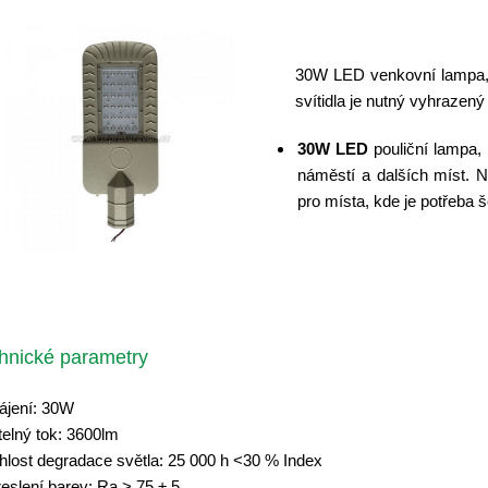
30W LED venkovní lampa, 
svítidla je nutný vyhrazen
30W LED
pouliční lampa, 
náměstí a dalších míst. N
pro místa, kde je potřeba še
hnické parametry
ájení: 30W
elný tok: 3600lm
lost degradace světla: 25 000 h <30 % Index
eslení barev: Ra > 75 ± 5