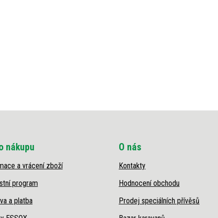
o nákupu
O nás
mace a vrácení zboží
Kontakty
stní program
Hodnocení obchodu
va a platba
Prodej speciálních přívěsů