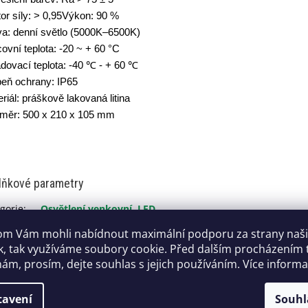
or síly: > 0,95Výkon: 90 %
va: denní světlo (5000K–6500K)
ovní teplota: -20 ~ + 60 °C
dovací teplota: -40 ℃ - + 60 ℃
peň ochrany: IP65
riál: práškově lakovaná litina
měr: 500 x 210 x 105 mm
lňkové parametry
gorie
:
Osvětlení venkovní, LED
uka
:
2 roky
m Vám mohli nabídnout maximální podporu za strany naš
tnost
:
4 kg
k, tak využíváme soubory cookie. Před dalším procházením
:
0765588279919
ám, prosím, dejte souhlas s jejich používáním. Více inform
Ośw000018
tavení
Souhl