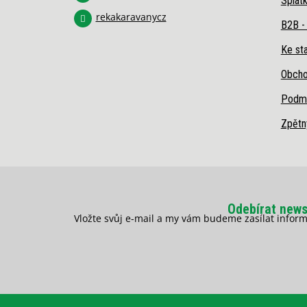
Splát
rekakaravanycz
B2B -
Ke sta
Obcho
Podmí
Zpětn
Odebírat news
Vložte svůj e-mail a my vám budeme zasílat info