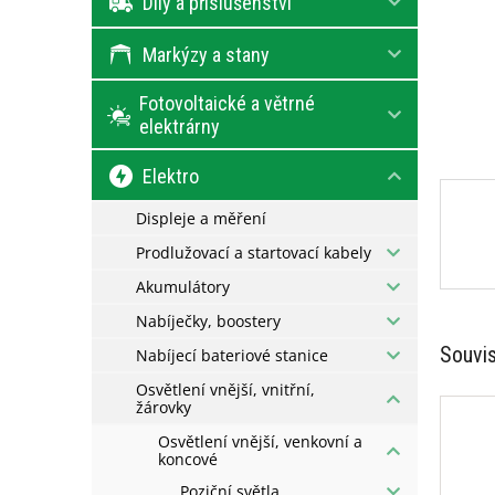
Díly a příslušenství
l
Markýzy a stany
Fotovoltaické a větrné
elektrárny
Elektro
Displeje a měření
Prodlužovací a startovací kabely
Akumulátory
Nabíječky, boostery
Souvis
Nabíjecí bateriové stanice
Osvětlení vnější, vnitřní,
žárovky
Osvětlení vnější, venkovní a
koncové
Poziční světla