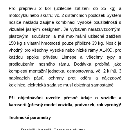
Pro přepravu 2 kol (užitečné zatížení do 25 kg) a
motocyklu nebo skútru;
vč. 2 distančních podložek
Systém
nosiče nákladu zaujme kombinací vysoké použitelnosti s
vizuálně jasným designem. Je vybaven nárazuvzdornými
plastovými součástmi a má maximální užitečné zatížení
150 kg s vlastní hmotností pouze přibližně 39 kg. Nosič je
vhodný pro všechny vysoké nebo nízké rámy AL-KO, pro
každou spojku přívěsu Linnepe a všechny typy s
prodloužením nosného rámu. Dodávka probíhá jako
kompletní montážní jednotka, demontovaná, vč. 2 klínů, 3
napínacích pásů, ochrany proti oděru a nájezdové
kolejnice, elektrická sada se musí objednat samostatně.
Při objednávání uveďte přesné údaje o vozidle a
karoserii (přesný model vozidla, podvozek, rok výroby)!
Technické parametry