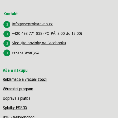
Z
á
p
Kontakt
a
info
@
vseprokaravan.cz
t
í
+420 498 771 838
(PO-PÁ: 8:00 do 15:00)
Sledujte novinky na Facebooku
rekakaravanycz
Vše o nákupu
Reklamace a vrácení zboží
Věrnostní program
Doprava a platba
Splátky ESSOX
B2B - Velkoobchod