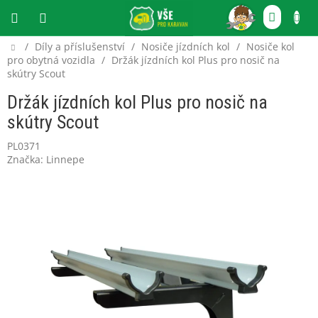
Přejít
NÁKU
na
obsah
KOŠÍ
Domů
/
Díly a příslušenství
/
Nosiče jízdních kol
/
Nosiče kol
CZK
pro obytná vozidla
/
Držák jízdních kol Plus pro nosič na
skútry Scout
Držák jízdních kol Plus pro nosič na
skútry Scout
PL0371
Značka:
Linnepe