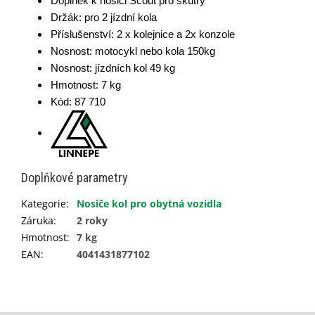
Doplněk k nosiči Scout pro skútry
Držák: pro 2 jízdní kola
Příslušenství:
2 x kolejnice a 2x konzole
Nosnost: motocykl nebo kola 150kg
Nosnost: jízdních kol 49 kg
Hmotnost: 7 kg
Kód: 87 710
Doplňkové parametry
Kategorie
:
Nosiče kol pro obytná vozidla
Záruka
:
2 roky
Hmotnost
:
7 kg
EAN
:
4041431877102