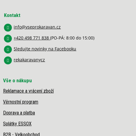
Z
á
p
Kontakt
a
info
@
vseprokaravan.cz
t
í
+420 498 771 838
(PO-PÁ: 8:00 do 15:00)
Sledujte novinky na Facebooku
rekakaravanycz
Vše o nákupu
Reklamace a vrácení zboží
Věrnostní program
Doprava a platba
Splátky ESSOX
B2B - Velkoobchod