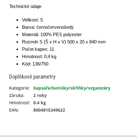
Technické údaje
Velikost: S
Barva: černočervenošedý
Materiál: 100% PES polyester
Rozměr S (Š x H x V) 500 x 20 x 840 mm
Počet kapes: 11
Hmotnost: 0,4 kg
Kód: 136/750
Doplňkové parametry
Kategorie
:
Kapsáře/botníky/skříňky/organizéry
Záruka
:
2 roky
Hmotnost
:
0.4 kg
EAN
:
8004815349622