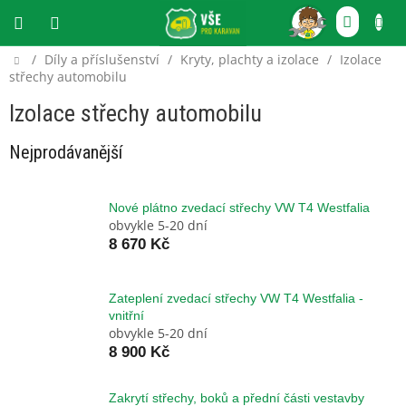
Přejít
NÁKU
na
obsah
KOŠÍ
Domů
/
Díly a příslušenství
/
Kryty, plachty a izolace
/
Izolace
CZK
střechy automobilu
Izolace střechy automobilu
Nejprodávanější
Nové plátno zvedací střechy VW T4 Westfalia
obvykle 5-20 dní
8 670 Kč
Zateplení zvedací střechy VW T4 Westfalia -
vnitřní
obvykle 5-20 dní
8 900 Kč
Zakrytí střechy, boků a přední části vestavby