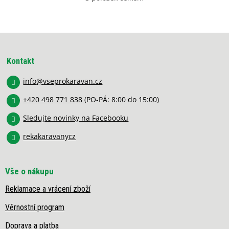
O
v
l
á
Z
d
á
a
p
c
Kontakt
í
a
p
info
@
vseprokaravan.cz
t
r
í
v
+420 498 771 838
(PO-PÁ: 8:00 do 15:00)
k
y
Sledujte novinky na Facebooku
v
rekakaravanycz
ý
p
i
s
Vše o nákupu
u
Reklamace a vrácení zboží
Věrnostní program
Doprava a platba