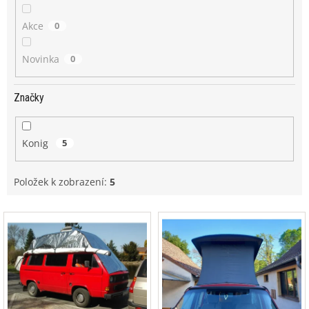
Akce
0
Novinka
0
Značky
Konig
5
Položek k zobrazení:
5
V
ý
p
i
s
p
r