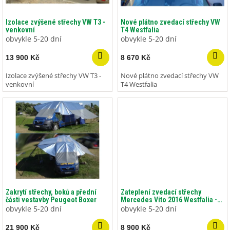
o
d
Izolace zvýšené střechy VW T3 -
Nové plátno zvedací střechy VW
venkovní
T4 Westfalia
u
obvykle 5-20 dní
obvykle 5-20 dní
k
t
13 900 Kč
8 670 Kč
ů
Izolace zvýšené střechy VW T3 -
Nové plátno zvedací střechy VW
venkovní
T4 Westfalia
Zakrytí střechy, boků a přední
Zateplení zvedací střechy
části vestavby Peugeot Boxer
Mercedes Vito 2016 Westfalia -
vnitřní
obvykle 5-20 dní
obvykle 5-20 dní
21 900 Kč
8 900 Kč