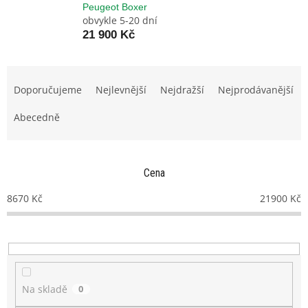
Peugeot Boxer
obvykle 5-20 dní
21 900 Kč
Ř
a
Doporučujeme
Nejlevnější
Nejdražší
Nejprodávanější
z
e
Abecedně
n
í
p
Cena
r
o
8670
Kč
21900
Kč
d
u
k
t
ů
Na skladě
0