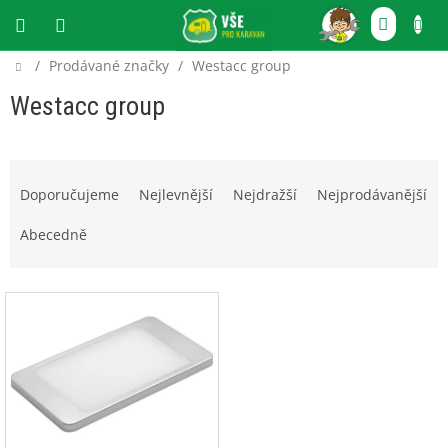
Přejít
NÁKU
na
obsah
KOŠÍ
Domů
/
Prodávané značky
/
Westacc group
CZK
Westacc group
Ř
a
Doporučujeme
Nejlevnější
Nejdražší
Nejprodávanější
z
e
Abecedně
n
í
V
p
ý
r
p
o
i
d
s
u
p
k
r
t