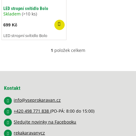
o
ů
d
LED stropní svítidlo Bolo
u
Skladem
(>10 ks)
k
699 Kč
t
ů
LED stropní svítidlo Bolo
1
položek celkem
O
v
l
á
Z
d
á
a
p
c
Kontakt
í
a
p
info
@
vseprokaravan.cz
t
r
í
v
+420 498 771 838
(PO-PÁ: 8:00 do 15:00)
k
y
Sledujte novinky na Facebooku
v
rekakaravanycz
ý