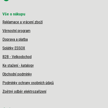
p
i
s
Vše o nákupu
u
Reklamace a vrácení zboží
Věrnostní program
Doprava a platba
Splátky ESSOX
B2B - Velkoobchod
Ke stažení - katalogy
Obchodní podmínky
Podmínky ochrany osobních údajů
Zpětný odběr elektrozařízení