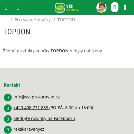
Přejít
NÁKU
na
obsah
KOŠÍ
Domů
/
Prodávané značky
/
TOPDON
CZK
TOPDON
Žádné produkty značky
TOPDON
nebyly nalezeny...
Z
á
p
Kontakt
a
info
@
vseprokaravan.cz
t
í
+420 498 771 838
(PO-PÁ: 8:00 do 15:00)
Sledujte novinky na Facebooku
rekakaravanycz