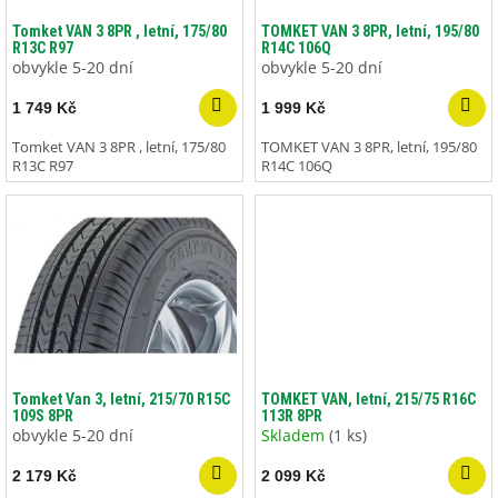
o
ů
d
Tomket VAN 3 8PR , letní, 175/80
TOMKET VAN 3 8PR, letní, 195/80
R13C R97
R14C 106Q
u
obvykle 5-20 dní
obvykle 5-20 dní
k
t
1 749 Kč
1 999 Kč
ů
Tomket VAN 3 8PR , letní, 175/80
TOMKET VAN 3 8PR, letní, 195/80
R13C R97
R14C 106Q
Tomket Van 3, letní, 215/70 R15C
TOMKET VAN, letní, 215/75 R16C
109S 8PR
113R 8PR
obvykle 5-20 dní
Skladem
(1 ks)
2 179 Kč
2 099 Kč