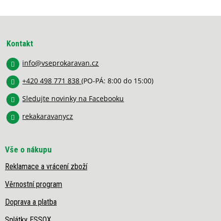
l
á
Z
d
á
a
p
c
Kontakt
í
a
p
info
@
vseprokaravan.cz
t
r
í
v
+420 498 771 838
(PO-PÁ: 8:00 do 15:00)
k
y
Sledujte novinky na Facebooku
v
rekakaravanycz
ý
p
i
s
Vše o nákupu
u
Reklamace a vrácení zboží
Věrnostní program
Doprava a platba
Splátky ESSOX