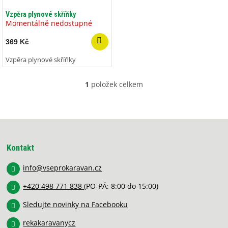
o
ů
d
Vzpěra plynové skříňky
u
Momentálně nedostupné
k
369 Kč
t
ů
Vzpěra plynové skříňky
1
položek celkem
O
v
l
á
Z
d
á
a
p
c
Kontakt
í
a
p
info
@
vseprokaravan.cz
t
r
í
v
+420 498 771 838
(PO-PÁ: 8:00 do 15:00)
k
y
Sledujte novinky na Facebooku
v
rekakaravanycz
ý