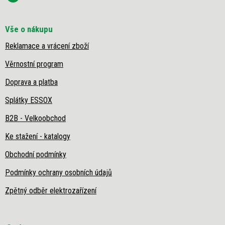
p
i
s
Vše o nákupu
u
Reklamace a vrácení zboží
Věrnostní program
Doprava a platba
Splátky ESSOX
B2B - Velkoobchod
Ke stažení - katalogy
Obchodní podmínky
Podmínky ochrany osobních údajů
Zpětný odběr elektrozařízení