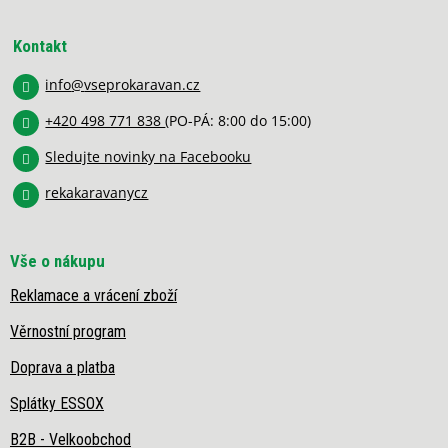
d
á
a
p
c
Kontakt
í
a
p
info
@
vseprokaravan.cz
t
r
í
v
+420 498 771 838
(PO-PÁ: 8:00 do 15:00)
k
y
Sledujte novinky na Facebooku
v
rekakaravanycz
ý
p
i
s
Vše o nákupu
u
Reklamace a vrácení zboží
Věrnostní program
Doprava a platba
Splátky ESSOX
B2B - Velkoobchod