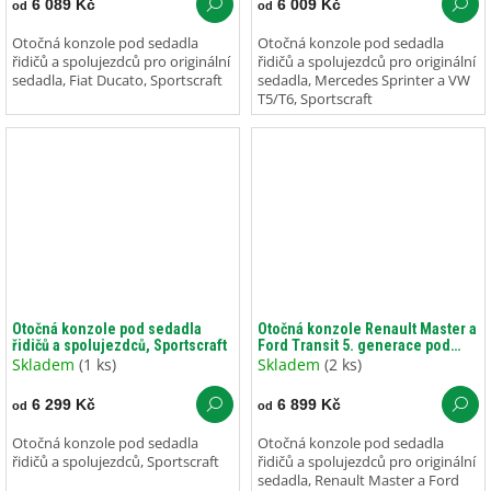
6 089 Kč
6 009 Kč
od
od
Otočná konzole pod sedadla
Otočná konzole pod sedadla
řidičů a spolujezdců pro originální
řidičů a spolujezdců pro originální
sedadla, Fiat Ducato, Sportscraft
sedadla, Mercedes Sprinter a VW
T5/T6, Sportscraft
Otočná konzole pod sedadla
Otočná konzole Renault Master a
řidičů a spolujezdců, Sportscraft
Ford Transit 5. generace pod
sedadlo řidiče a spolujezdce,
Skladem
(1 ks)
Skladem
(2 ks)
Ford Transit
6 299 Kč
6 899 Kč
od
od
Otočná konzole pod sedadla
Otočná konzole pod sedadla
řidičů a spolujezdců, Sportscraft
řidičů a spolujezdců pro originální
sedadla, Renault Master a Ford