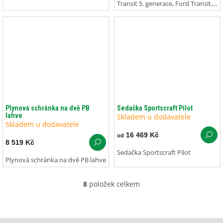
Transit 5. generace, Ford Transit,
Sportscraft
Plynová schránka na dvě PB
Sedačka Sportscraft Pilot
lahve
Skladem u dodavatele
Skladem u dodavatele
16 469 Kč
od
8 519 Kč
Sedačka Sportscraft Pilot
Plynová schránka na dvě PB lahve
8
položek celkem
O
v
l
á
Z