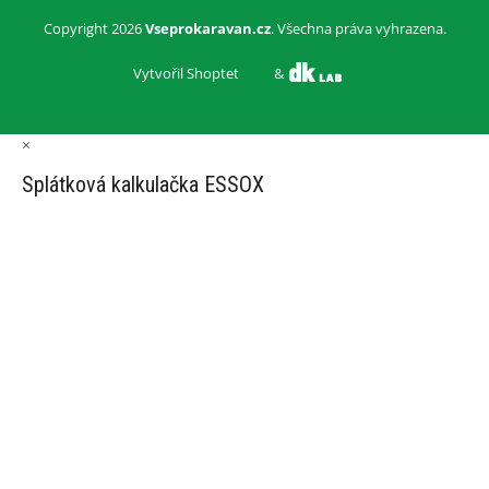
Copyright 2026
Vseprokaravan.cz
. Všechna práva vyhrazena.
Vytvořil Shoptet
&
×
Splátková kalkulačka ESSOX