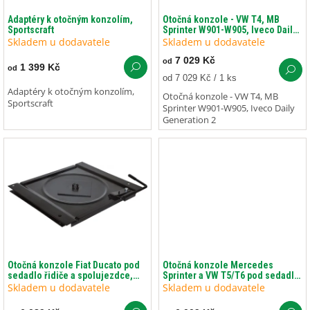
o
ů
d
Adaptéry k otočným konzolím,
Otočná konzole - VW T4, MB
Sportscraft
Sprinter W901-W905, Iveco Daily
u
Generation 2
Skladem u dodavatele
Skladem u dodavatele
k
7 029 Kč
t
od
1 399 Kč
od
ů
Měrná
od 7 029 Kč / 1 ks
cena:
Adaptéry k otočným konzolím,
Otočná konzole - VW T4, MB
Sportscraft
Sprinter W901-W905, Iveco Daily
Generation 2
Otočná konzole Fiat Ducato pod
Otočná konzole Mercedes
sedadlo řidiče a spolujezdce,
Sprinter a VW T5/T6 pod sedadlo
Sportscraft
řidiče a spolujezdce, Sportscraft
Skladem u dodavatele
Skladem u dodavatele