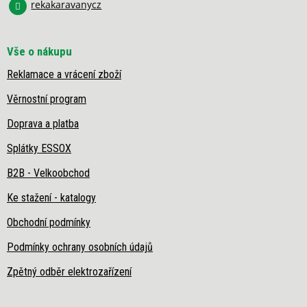
rekakaravanycz
ý
p
i
s
Vše o nákupu
u
Reklamace a vrácení zboží
Věrnostní program
Doprava a platba
Splátky ESSOX
B2B - Velkoobchod
Ke stažení - katalogy
Obchodní podmínky
Podmínky ochrany osobních údajů
Zpětný odběr elektrozařízení