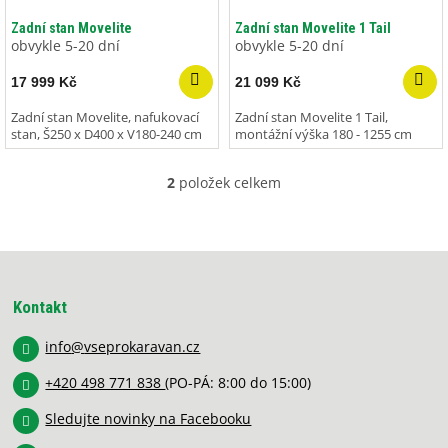
o
ů
d
Zadní stan Movelite
Zadní stan Movelite 1 Tail
u
obvykle 5-20 dní
obvykle 5-20 dní
k
17 999 Kč
21 099 Kč
t
ů
Zadní stan Movelite, nafukovací
Zadní stan Movelite 1 Tail,
stan, Š250 x D400 x V180-240 cm
montážní výška 180 - 1255 cm
2
položek celkem
O
v
l
á
Z
d
á
a
p
c
Kontakt
í
a
p
info
@
vseprokaravan.cz
t
r
í
v
+420 498 771 838
(PO-PÁ: 8:00 do 15:00)
k
y
Sledujte novinky na Facebooku
v