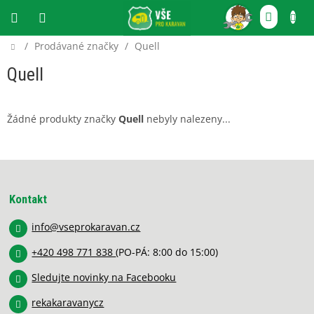
Přejít
NÁKU
na
obsah
KOŠÍ
Domů
/
Prodávané značky
/
Quell
CZK
Quell
Žádné produkty značky
Quell
nebyly nalezeny...
Z
á
p
Kontakt
a
info
@
vseprokaravan.cz
t
í
+420 498 771 838
(PO-PÁ: 8:00 do 15:00)
Sledujte novinky na Facebooku
rekakaravanycz